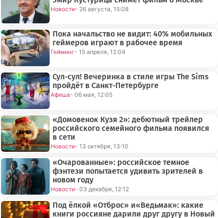
Новости
- 26 августа, 15:08
Пока начальство не видит: 40% мобильных
геймеров играют в рабочее время
Гейминг
- 15 апреля, 12:04
Сул-сул! Вечеринка в стиле игры The Sims
пройдёт в Санкт-Петербурге
Афиша
- 06 мая, 12:05
«Домовенок Кузя 2»: дебютный трейлер
российского семейного фильма появился
в сети
Новости
- 13 октября, 13:10
«Очарованные»: российское темное
фэнтези попытается удивить зрителей в
новом году
Новости
- 03 декабря, 12:12
Под ёлкой «Отброс» и«Ведьмак»: какие
книги россияне дарили друг другу в Новый