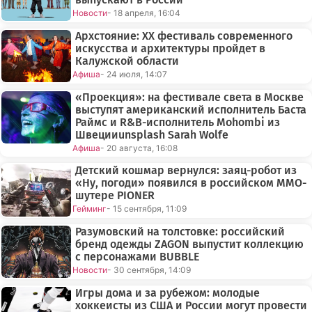
Новости
- 18 апреля, 16:04
Архстояние: XX фестиваль современного
искусства и архитектуры пройдет в
Калужской области
Афиша
- 24 июля, 14:07
«Проекция»: на фестивале света в Москве
выступят американский исполнитель Баста
Раймс и R&B-исполнитель Mohombi из
Швецииunsplash Sarah Wolfe
Афиша
- 20 августа, 16:08
Детский кошмар вернулся: заяц-робот из
«Ну, погоди» появился в российском MMO-
шутере PIONER
Гейминг
- 15 сентября, 11:09
Разумовский на толстовке: российский
бренд одежды ZAGON выпустит коллекцию
с персонажами BUBBLE
Новости
- 30 сентября, 14:09
Игры дома и за рубежом: молодые
хоккеисты из США и России могут провести