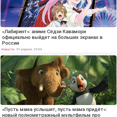
«Лабиринт»: аниме Сёдзи Кавамори
официально выйдет на больших экранах в
России
Новости
- 01 апреля, 14:04
«Пусть мама услышит, пусть мама придёт»:
новый полнометражный мультфильм про