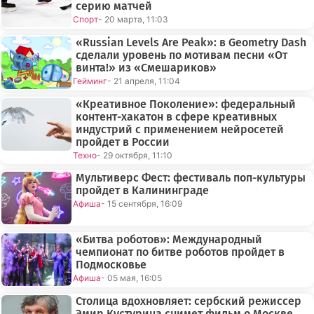
серию матчей
Спорт
- 20 марта, 11:03
«Russian Levels Are Peak»: в Geometry Dash
сделали уровень по мотивам песни «От
винта!» из «Смешариков»
Гейминг
- 21 апреля, 11:04
«Креативное Поколение»: федеральный
контент-хакатон в сфере креативных
индустрий с применением нейросетей
пройдет в России
Техно
- 29 октября, 11:10
Мультиверс Фест: фестиваль поп-культуры
пройдет в Калининграде
Афиша
- 15 сентября, 16:09
«Битва роботов»: Международный
чемпионат по битве роботов пройдет в
Подмосковье
Афиша
- 05 мая, 16:05
Столица вдохновляет: сербский режиссер
Эмир Кустурица снимет фильм о Москве