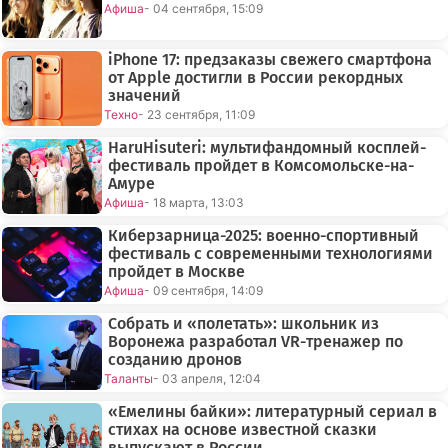
Афиша
- 04 сентября, 15:09
iPhone 17: предзаказы свежего смартфона
от Apple достигли в России рекордных
значений
Техно
- 23 сентября, 11:09
HaruHisuteri: мультифандомный косплей-
фестиваль пройдет в Комсомольске-на-
Амуре
Афиша
- 18 марта, 13:03
Киберзарница-2025: военно-спортивный
фестиваль с современными технологиями
пройдет в Москве
Афиша
- 09 сентября, 14:09
Собрать и «полетать»: школьник из
Воронежа разработал VR-тренажер по
созданию дронов
Таланты
- 03 апреля, 12:04
«Емелины байки»: литературный сериал в
стихах на основе известной сказки
выпускают в России