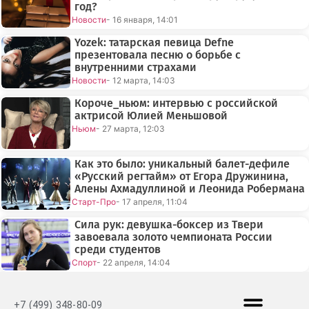
год?
Новости
- 16 января, 14:01
Yozek: татарская певица Defne
презентовала песню о борьбе с
внутренними страхами
Новости
- 12 марта, 14:03
Короче_ньюм: интервью с российской
актрисой Юлией Меньшовой
Ньюм
- 27 марта, 12:03
Как это было: уникальный балет-дефиле
«Русский регтайм» от Егора Дружинина,
Алены Ахмадуллиной и Леонида Робермана
Старт-Про
- 17 апреля, 11:04
Сила рук: девушка-боксер из Твери
завоевала золото чемпионата России
среди студентов
Спорт
- 22 апреля, 14:04
+7 (499) 348-80-09