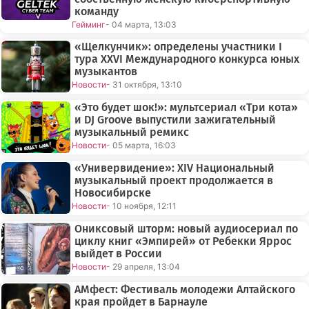
команду
Гейминг
- 04 марта, 13:03
«Щелкунчик»: определены участники I
тура XXVI Международного конкурса юных
музыкантов
Новости
- 31 октября, 13:10
«Это будет шок!»: мультсериал «Три кота»
и DJ Groove выпустили зажигательный
музыкальный ремикс
Новости
- 05 марта, 16:03
«Универвидение»: XIV Национальный
музыкальный проект продолжается в
Новосибирске
Новости
- 10 ноября, 12:11
Ониксовый шторм: новый аудиосериал по
циклу книг «Эмпирей» от Ребекки Яррос
выйдет в России
Новости
- 29 апреля, 13:04
АМфест: Фестиваль молодежи Алтайского
края пройдет в Барнауле