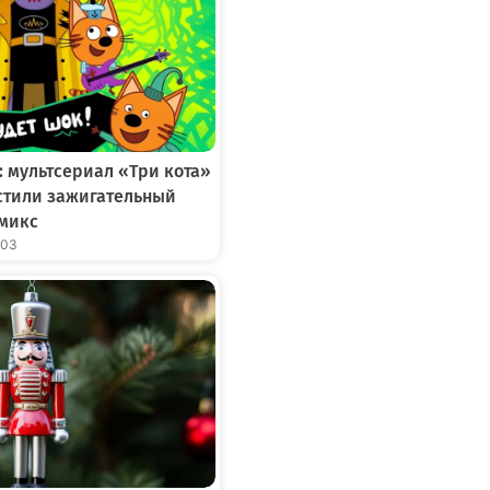
: мультсериал «Три кота»
устили зажигательный
микс
:03