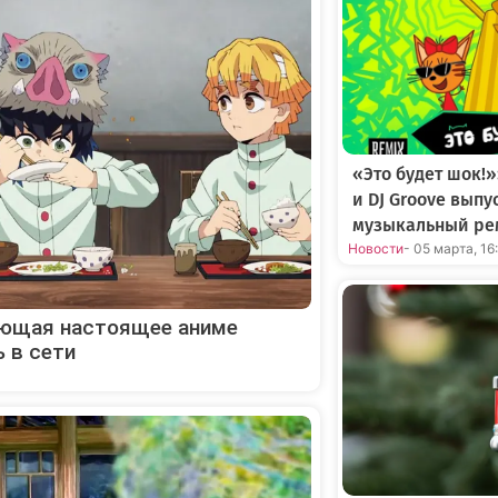
«Это будет шок!»
и DJ Groove вып
музыкальный ре
Новости
- 05 марта, 16
рующая настоящее аниме
 в сети