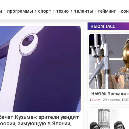
и
программы
спорт
техно
таланты
гейминг
ко
НЬЮМ ТАСС
НЬЮМ: Поехали в
Ньюм
- 29 апреля, 12:
ечет Кузьма»: зрители увидят
России, зимующую в Японии,