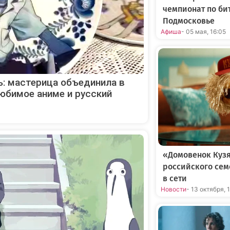
чемпионат по би
Подмосковье
Афиша
- 05 мая, 16:05
ь: мастерица объединила в
юбимое аниме и русский
«Домовенок Кузя
российского сем
в сети
Новости
- 13 октября, 