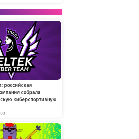
m: российская
омпания собрала
нскую киберспортивную
:03