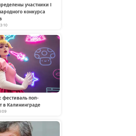
ределены участники I
народного конкурса
в
13:10
: фестиваль поп-
т в Калининграде
6:09