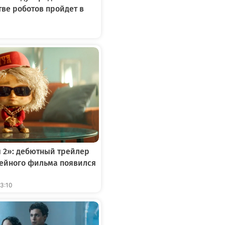
тве роботов пройдет в
 2»: дебютный трейлер
ейного фильма появился
13:10