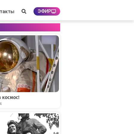
ЭФИР
нтакты
 космос!
04