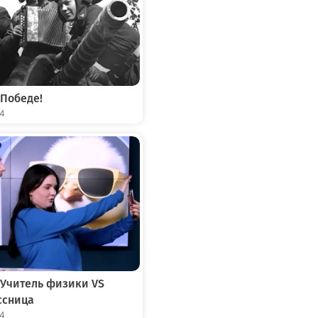
 Победе!
04
 Учитель физики VS
ссница
04