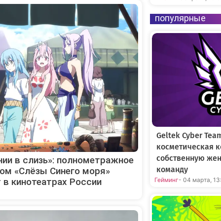
популярные
Geltek Cyber Tea
косметическая к
собственную же
ии в слизь»: полнометражное
команду
ком «Слёзы Синего моря»
 в кинотеатрах России
Гейминг
- 04 марта, 13