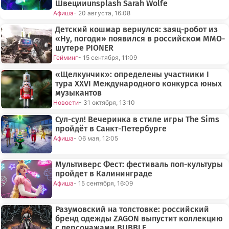
Швецииunsplash Sarah Wolfe
Афиша
- 20 августа, 16:08
Детский кошмар вернулся: заяц-робот из
«Ну, погоди» появился в российском MMO-
шутере PIONER
Гейминг
- 15 сентября, 11:09
«Щелкунчик»: определены участники I
тура XXVI Международного конкурса юных
музыкантов
Новости
- 31 октября, 13:10
Сул-сул! Вечеринка в стиле игры The Sims
пройдёт в Санкт-Петербурге
Афиша
- 06 мая, 12:05
Мультиверс Фест: фестиваль поп-культуры
пройдет в Калининграде
Афиша
- 15 сентября, 16:09
Разумовский на толстовке: российский
бренд одежды ZAGON выпустит коллекцию
с персонажами BUBBLE