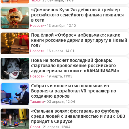
Техно
- 23 сентября, 11:09
«Домовенок Кузя 2»: дебютный трейлер
российского семейного фильма появился
в сети
Новости
- 13 октября, 13:10
Под ёлкой «Отброс» и«Ведьмак»: какие
книги россияне дарили друг другу в Новый
год?
Новости
- 16 января, 14:01
Пока не погаснет последний фонарь:
стартовало продолжение российского
аудиосериала по книге «КАНАШИБАРИ»
Новости
- 19 марта, 11:03
Собрать и «полетать»: школьник из
Воронежа разработал VR-тренажер по
созданию дронов
Таланты
- 03 апреля, 12:04
«Стальная воля»: фестиваль по футболу
среди людей с инвалидностью и лиц с ОВЗ
пройдет в Сириусе
Спорт
- 21 апреля, 12:04