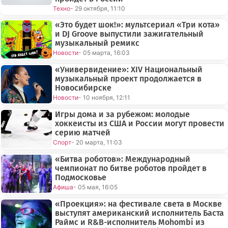
Техно
- 29 октября, 11:10
«Это будет шок!»: мультсериал «Три кота»
и DJ Groove выпустили зажигательный
музыкальный ремикс
Новости
- 05 марта, 16:03
«Универвидение»: XIV Национальный
музыкальный проект продолжается в
Новосибирске
Новости
- 10 ноября, 12:11
Игры дома и за рубежом: молодые
хоккеисты из США и России могут провести
серию матчей
Спорт
- 20 марта, 11:03
«Битва роботов»: Международный
чемпионат по битве роботов пройдет в
Подмосковье
Афиша
- 05 мая, 16:05
«Проекция»: на фестивале света в Москве
выступят американский исполнитель Баста
Раймс и R&B-исполнитель Mohombi из