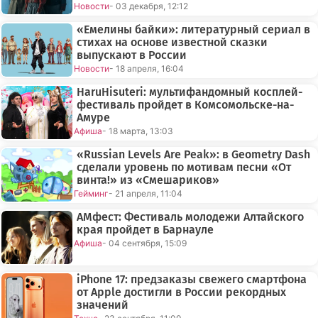
Новости
- 03 декабря, 12:12
«Емелины байки»: литературный сериал в
стихах на основе известной сказки
выпускают в России
Новости
- 18 апреля, 16:04
HaruHisuteri: мультифандомный косплей-
фестиваль пройдет в Комсомольске-на-
Амуре
Афиша
- 18 марта, 13:03
«Russian Levels Are Peak»: в Geometry Dash
сделали уровень по мотивам песни «От
винта!» из «Смешариков»
Гейминг
- 21 апреля, 11:04
АМфест: Фестиваль молодежи Алтайского
края пройдет в Барнауле
Афиша
- 04 сентября, 15:09
iPhone 17: предзаказы свежего смартфона
от Apple достигли в России рекордных
значений