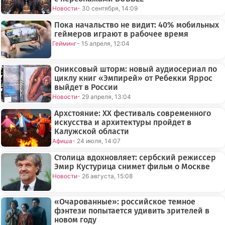
Новости
- 30 сентября, 14:09
Пока начальство не видит: 40% мобильных
геймеров играют в рабочее время
Гейминг
- 15 апреля, 12:04
Ониксовый шторм: новый аудиосериал по
циклу книг «Эмпирей» от Ребекки Яррос
выйдет в России
Новости
- 29 апреля, 13:04
Архстояние: XX фестиваль современного
искусства и архитектуры пройдет в
Калужской области
Афиша
- 24 июля, 14:07
Столица вдохновляет: сербский режиссер
Эмир Кустурица снимет фильм о Москве
Новости
- 26 августа, 15:08
«Очарованные»: российское темное
фэнтези попытается удивить зрителей в
новом году