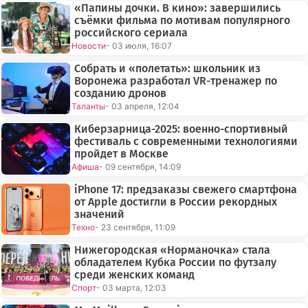
«Папины дочки. В кино»: завершились
съёмки фильма по мотивам популярного
российского сериала
Новости
- 03 июля, 16:07
Собрать и «полетать»: школьник из
Воронежа разработал VR-тренажер по
созданию дронов
Таланты
- 03 апреля, 12:04
Киберзарница-2025: военно-спортивный
фестиваль с современными технологиями
пройдет в Москве
Афиша
- 09 сентября, 14:09
iPhone 17: предзаказы свежего смартфона
от Apple достигли в России рекордных
значений
Техно
- 23 сентября, 11:09
Нижегородская «Норманочка» стала
обладателем Кубка России по футзалу
среди женских команд
Спорт
- 03 марта, 12:03