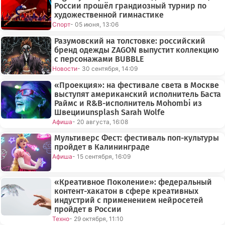
России прошёл грандиозный турнир по
художественной гимнастике
Спорт
- 05 июня, 13:06
Разумовский на толстовке: российский
бренд одежды ZAGON выпустит коллекцию
с персонажами BUBBLE
Новости
- 30 сентября, 14:09
«Проекция»: на фестивале света в Москве
выступят американский исполнитель Баста
Раймс и R&B-исполнитель Mohombi из
Швецииunsplash Sarah Wolfe
Афиша
- 20 августа, 16:08
Мультиверс Фест: фестиваль поп-культуры
пройдет в Калининграде
Афиша
- 15 сентября, 16:09
«Креативное Поколение»: федеральный
контент-хакатон в сфере креативных
индустрий с применением нейросетей
пройдет в России
Техно
- 29 октября, 11:10