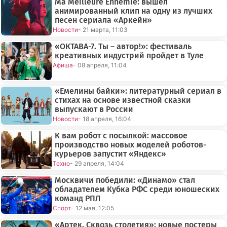
Ma Meilleure Ennemie: вышел
анимированный клип на одну из лучших
песен сериала «Аркейн»
Новости
- 21 марта, 11:03
«ОКТАВА-7. Ты – автор!»: фестиваль
креативных индустрий пройдет в Туле
Афиша
- 08 апреля, 11:04
«Емелины байки»: литературный сериал в
стихах на основе известной сказки
выпускают в России
Новости
- 18 апреля, 16:04
К вам робот с посылкой: массовое
производство новых моделей роботов-
курьеров запустит «Яндекс»
Техно
- 29 апреля, 14:04
Москвичи победили: «Динамо» стал
обладателем Кубка РФС среди юношеских
команд РПЛ
Спорт
- 12 мая, 12:05
«Артек. Сквозь столетия»: новые постеры