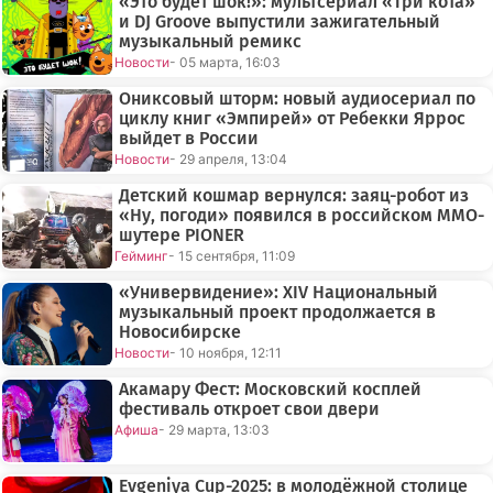
«Это будет шок!»: мультсериал «Три кота»
и DJ Groove выпустили зажигательный
музыкальный ремикс
Новости
- 05 марта, 16:03
Ониксовый шторм: новый аудиосериал по
циклу книг «Эмпирей» от Ребекки Яррос
выйдет в России
Новости
- 29 апреля, 13:04
Детский кошмар вернулся: заяц-робот из
«Ну, погоди» появился в российском MMO-
шутере PIONER
Гейминг
- 15 сентября, 11:09
«Универвидение»: XIV Национальный
музыкальный проект продолжается в
Новосибирске
Новости
- 10 ноября, 12:11
Акамару Фест: Московский косплей
фестиваль откроет свои двери
Афиша
- 29 марта, 13:03
Evgeniya Cup-2025: в молодёжной столице