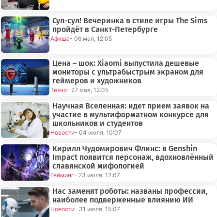
Сул-сул! Вечеринка в стиле игры The Sims
пройдёт в Санкт-Петербурге
Афиша
- 06 мая, 12:05
Цена – шок: Xiaomi выпустила дешевые
мониторы с ультрабыстрым экраном для
геймеров и художников
Техно
- 27 мая, 12:05
Научная Вселенная: идет прием заявок на
участие в мультиформатном конкурсе для
школьников и студентов
Новости
- 04 июля, 10:07
Кирилл Чудомирович Флинс: в Genshin
Impact появится персонаж, вдохновлённый
славянской мифологией
Гейминг
- 23 июля, 12:07
Нас заменят роботы: названы профессии,
наиболее подверженные влиянию ИИ
Новости
- 31 июля, 15:07