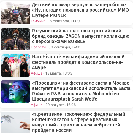
Детский кошмар вернулся: заяц-робот из
«Ну, погоди» появился в российском MMO-
шутере PIONER
Гейминг
- 15 сентября, 11:09
Разумовский на толстовке: российский
бренд одежды ZAGON выпустит коллекцию
с персонажами BUBBLE
Новости
- 30 сентября, 14:09
HaruHisuteri: мультифандомный косплей-
фестиваль пройдет в Комсомольске-на-
Амуре
Афиша
- 18 марта, 13:03
«Проекция»: на фестивале света в Москве
выступят американский исполнитель Баста
Раймс и R&B-исполнитель Mohombi из
Швецииunsplash Sarah Wolfe
Афиша
- 20 августа, 16:08
«Креативное Поколение»: федеральный
контент-хакатон в сфере креативных
индустрий с применением нейросетей
пройдет в России