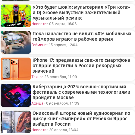
«Это будет шок!»: мультсериал «Три кота»
и DJ Groove выпустили зажигательный
музыкальный ремикс
Новости
- 05 марта, 16:03
Пока начальство не видит: 40% мобильных
геймеров играют в рабочее время
Гейминг
- 15 апреля, 12:04
iPhone 17: предзаказы свежего смартфона
от Apple достигли в России рекордных
значений
Техно
- 23 сентября, 11:09
Киберзарница-2025: военно-спортивный
фестиваль с современными технологиями
пройдет в Москве
Афиша
- 09 сентября, 14:09
Ониксовый шторм: новый аудиосериал по
циклу книг «Эмпирей» от Ребекки Яррос
выйдет в России
Новости
- 29 апреля, 13:04