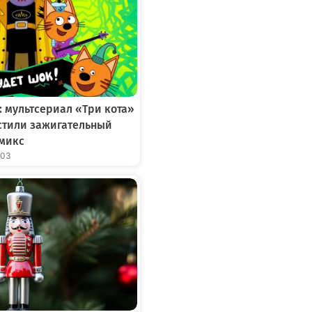
: мультсериал «Три кота»
устили зажигательный
микс
:03