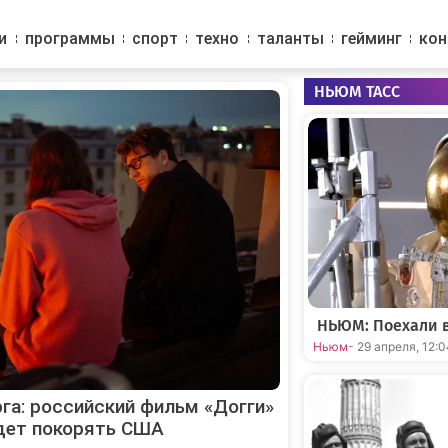
и
программы
спорт
техно
таланты
гейминг
ко
НЬЮМ ТАСС
НЬЮМ: Поехали в
Ньюм
- 29 апреля, 12:
га: российский фильм «Догги»
дет покорять США