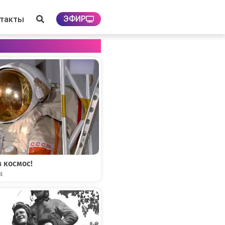
ЭФИР
нтакты
 космос!
04