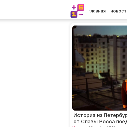
главная
новост
История из Петербур
от Славы Росса пое