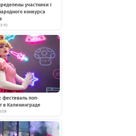
ределены участники I
народного конкурса
в
13:10
: фестиваль поп-
т в Калининграде
6:09