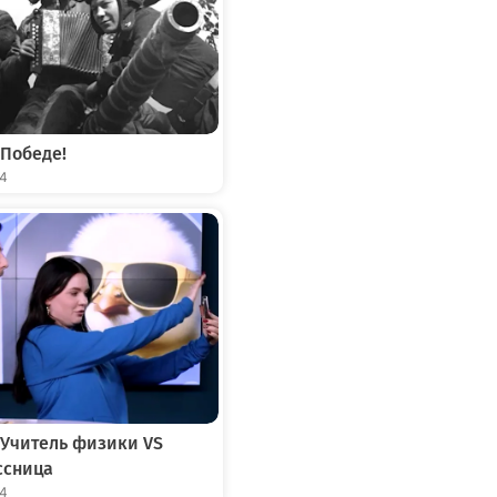
 Победе!
04
 Учитель физики VS
ссница
04