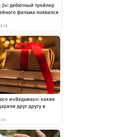
 2»: дебютный трейлер
ейного фильма появился
13:10
ос» и«Ведьмак»: какие
дарили друг другу в
4:01