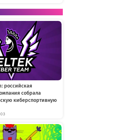
m: российская
омпания собрала
нскую киберспортивную
:03