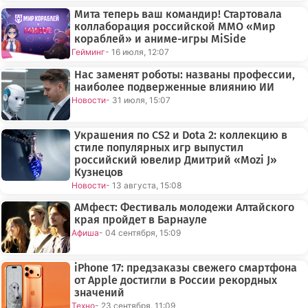
Мита теперь ваш командир! Стартовала
коллаборация российской ММО «Мир
кораблей» и аниме-игры MiSide
Гейминг
- 16 июля, 12:07
Нас заменят роботы: названы профессии,
наиболее подверженные влиянию ИИ
Новости
- 31 июля, 15:07
Украшения по CS2 и Dota 2: коллекцию в
стиле популярных игр выпустил
российский ювелир Дмитрий «Mozi J»
Кузнецов
Новости
- 13 августа, 15:08
АМфест: Фестиваль молодежи Алтайского
края пройдет в Барнауле
Афиша
- 04 сентября, 15:09
iPhone 17: предзаказы свежего смартфона
от Apple достигли в России рекордных
значений
Техно
- 23 сентября, 11:09