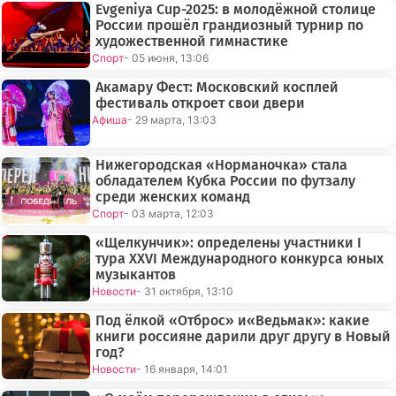
Evgeniya Cup-2025: в молодёжной столице
России прошёл грандиозный турнир по
художественной гимнастике
Спорт
- 05 июня, 13:06
Акамару Фест: Московский косплей
фестиваль откроет свои двери
Афиша
- 29 марта, 13:03
Нижегородская «Норманочка» стала
обладателем Кубка России по футзалу
среди женских команд
Спорт
- 03 марта, 12:03
«Щелкунчик»: определены участники I
тура XXVI Международного конкурса юных
музыкантов
Новости
- 31 октября, 13:10
Под ёлкой «Отброс» и«Ведьмак»: какие
книги россияне дарили друг другу в Новый
год?
Новости
- 16 января, 14:01