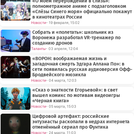
«О моём перерождении в слизь»:
полнометражное аниме с подзаголовком
«Слёзы Синего моря» официально покажут
в кинотеатрах России
Новости
- 19 февраля, 15:02
Собрать и «полетать»: школьник из
Воронежа разработал VR-тренажер по
созданию дронов
Таланты
- 03 апреля, 12:04
«ВОРОН: воображаемая жизнь и
загадочная смерть Эдгара Аллана По»: в
сети появилась русская аудиоверсия Офф-
Бродвейского мюзикла
Новости
- 04 марта, 12:03
«Сказ о знаткости Егорьевой»: в свет
вышел комикс по мотивам видеоигры
«Черная книга»
Новости
- 05 марта, 15:03
Цифровой артефакт: российские
энтузиасты раскопали в недрах интернета
отменённый сериал про Фунтика
Новости
- 24 марта, 11:03