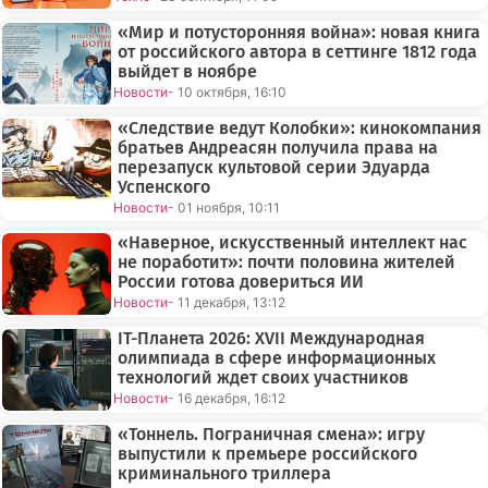
«Мир и потусторонняя война»: новая книга
от российского автора в сеттинге 1812 года
выйдет в ноябре
Новости
- 10 октября, 16:10
«Следствие ведут Колобки»: кинокомпания
братьев Андреасян получила права на
перезапуск культовой серии Эдуарда
Успенского
Новости
- 01 ноября, 10:11
«Наверное, искусственный интеллект нас
не поработит»: почти половина жителей
России готова довериться ИИ
Новости
- 11 декабря, 13:12
IT-Планета 2026: XVII Международная
олимпиада в сфере информационных
технологий ждет своих участников
Новости
- 16 декабря, 16:12
«Тоннель. Пограничная смена»: игру
выпустили к премьере российского
криминального триллера