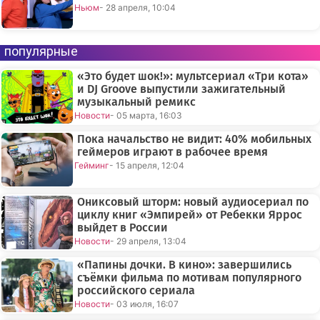
Ньюм
- 28 апреля, 10:04
популярные
«Это будет шок!»: мультсериал «Три кота»
и DJ Groove выпустили зажигательный
музыкальный ремикс
Новости
- 05 марта, 16:03
Пока начальство не видит: 40% мобильных
геймеров играют в рабочее время
Гейминг
- 15 апреля, 12:04
Ониксовый шторм: новый аудиосериал по
циклу книг «Эмпирей» от Ребекки Яррос
выйдет в России
Новости
- 29 апреля, 13:04
«Папины дочки. В кино»: завершились
съёмки фильма по мотивам популярного
российского сериала
Новости
- 03 июля, 16:07