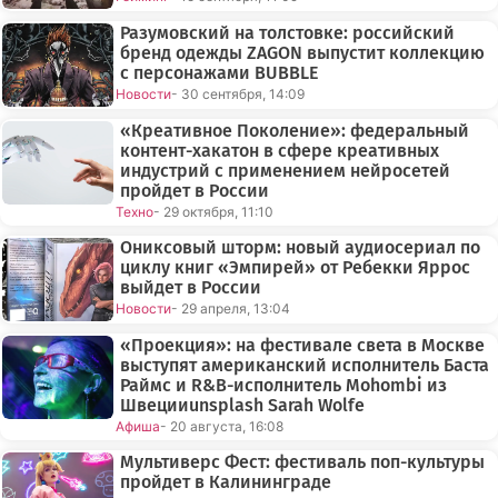
Разумовский на толстовке: российский
бренд одежды ZAGON выпустит коллекцию
с персонажами BUBBLE
Новости
- 30 сентября, 14:09
«Креативное Поколение»: федеральный
контент-хакатон в сфере креативных
индустрий с применением нейросетей
пройдет в России
Техно
- 29 октября, 11:10
Ониксовый шторм: новый аудиосериал по
циклу книг «Эмпирей» от Ребекки Яррос
выйдет в России
Новости
- 29 апреля, 13:04
«Проекция»: на фестивале света в Москве
выступят американский исполнитель Баста
Раймс и R&B-исполнитель Mohombi из
Швецииunsplash Sarah Wolfe
Афиша
- 20 августа, 16:08
Мультиверс Фест: фестиваль поп-культуры
пройдет в Калининграде