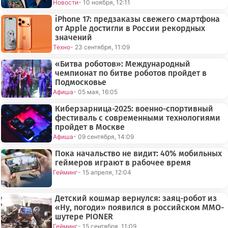
Новости
- 10 ноября, 12:11
iPhone 17: предзаказы свежего смартфона
от Apple достигли в России рекордных
значений
Техно
- 23 сентября, 11:09
«Битва роботов»: Международный
чемпионат по битве роботов пройдет в
Подмосковье
Афиша
- 05 мая, 16:05
Киберзарница-2025: военно-спортивный
фестиваль с современными технологиями
пройдет в Москве
Афиша
- 09 сентября, 14:09
Пока начальство не видит: 40% мобильных
геймеров играют в рабочее время
Гейминг
- 15 апреля, 12:04
Детский кошмар вернулся: заяц-робот из
«Ну, погоди» появился в российском MMO-
шутере PIONER
Гейминг
- 15 сентября, 11:09