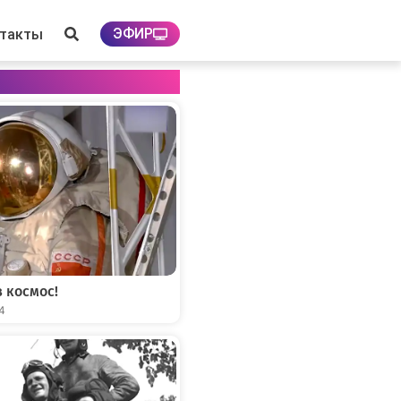
ЭФИР
нтакты
 космос!
04