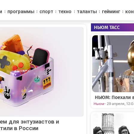
и
программы
спорт
техно
таланты
гейминг
ко
НЬЮМ ТАСС
НЬЮМ: Поехали в
Ньюм
- 29 апреля, 12:
ем для энтузиастов и
тили в России