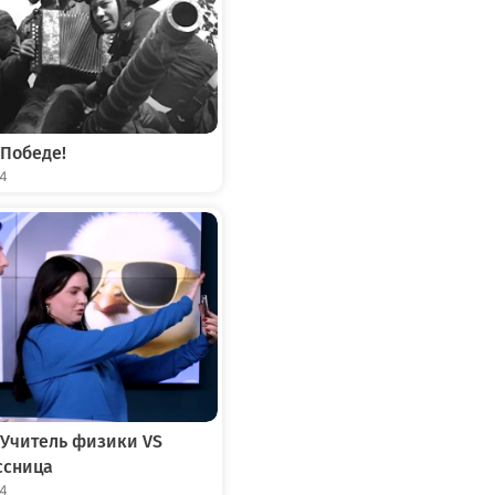
 Победе!
04
 Учитель физики VS
ссница
04