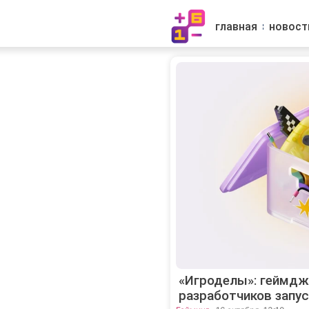
главная
новост
«Игроделы»: геймдж
разработчиков запус