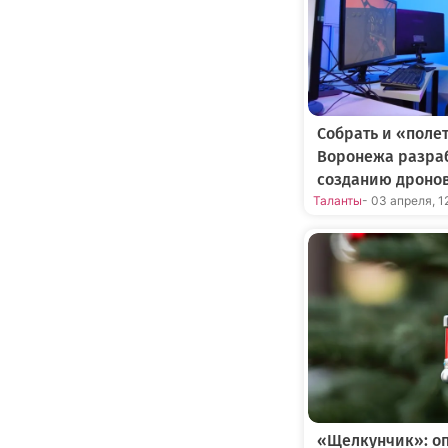
Собрать и «поле
Воронежа разраб
созданию дроно
Таланты
- 03 апреля, 1
«Щелкунчик»: оп