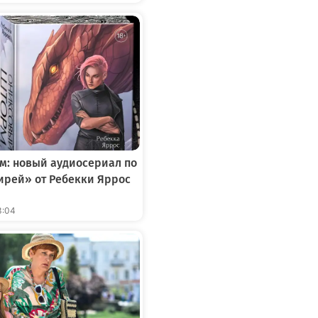
м: новый аудиосериал по
ирей» от Ребекки Яррос
3:04