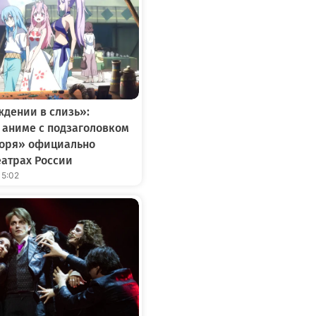
дении в слизь»:
аниме с подзаголовком
моря» официально
еатрах России
15:02