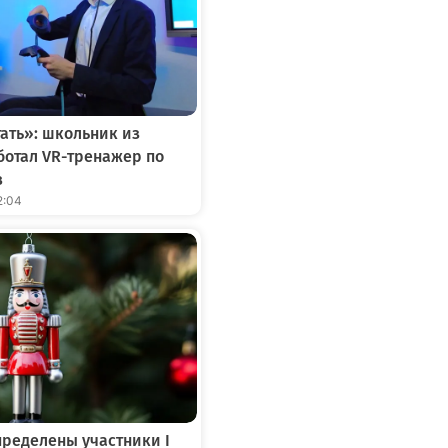
тать»: школьник из
отал VR-тренажер по
в
2:04
ределены участники I