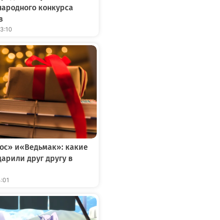
народного конкурса
в
13:10
ос» и«Ведьмак»: какие
дарили друг другу в
4:01