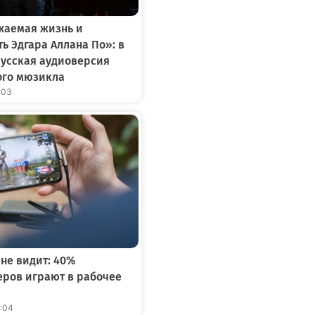
жаемая жизнь и
ь Эдгара Аллана По»: в
русская аудиоверсия
го мюзикла
:03
 не видит: 40%
ров играют в рабочее
2:04