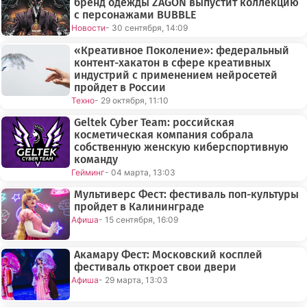
бренд одежды ZAGON выпустит коллекцию
с персонажами BUBBLE
Новости
- 30 сентября, 14:09
«Креативное Поколение»: федеральный
контент-хакатон в сфере креативных
индустрий с применением нейросетей
пройдет в России
Техно
- 29 октября, 11:10
Geltek Cyber Team: российская
косметическая компания собрала
собственную женскую киберспортивную
команду
Гейминг
- 04 марта, 13:03
Мультиверс Фест: фестиваль поп-культуры
пройдет в Калининграде
Афиша
- 15 сентября, 16:09
Акамару Фест: Московский косплей
фестиваль откроет свои двери
Афиша
- 29 марта, 13:03