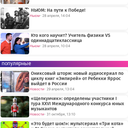
НЬЮМ: На пути к Победе!
Ньюм
- 28 апреля, 14:04
Кто кого научит? Учитель физики VS
одиннадцатиклассница
Ньюм
- 28 апреля, 10:04
популярные
Ониксовый шторм: новый аудиосериал по
циклу книг «Эмпирей» от Ребекки Яррос
выйдет в России
Новости
- 29 апреля, 13:04
«Щелкунчик»: определены участники I
тура XXVI Международного конкурса юных
музыкантов
Новости
- 31 октября, 13:10
«Это будет шок!»: мультсериал «Три кота»