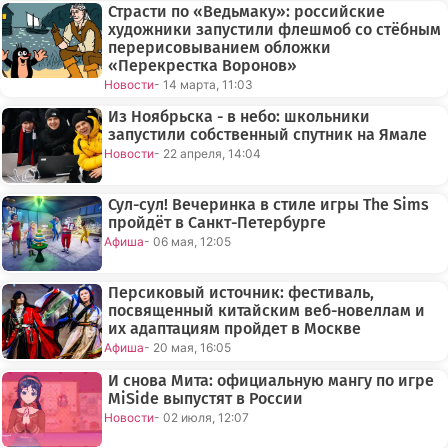
Страсти по «Ведьмаку»: российские
художники запустили флешмоб со стёбным
перерисовыванием обложки
«Перекрестка Воронов»
Новости
- 14 марта, 11:03
Из Ноябрьска - в небо: школьники
запустили собственный спутник на Ямале
Новости
- 22 апреля, 14:04
Сул-сул! Вечеринка в стиле игры The Sims
пройдёт в Санкт-Петербурге
Афиша
- 06 мая, 12:05
Персиковый источник: фестиваль,
посвященный китайским веб-новеллам и
их адаптациям пройдет в Москве
Афиша
- 20 мая, 16:05
И снова Мита: официальную мангу по игре
MiSide выпустят в России
Новости
- 02 июля, 12:07