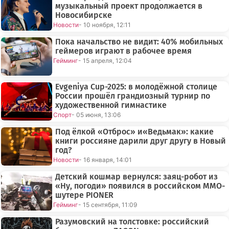
музыкальный проект продолжается в
Новосибирске
Новости
- 10 ноября, 12:11
Пока начальство не видит: 40% мобильных
геймеров играют в рабочее время
Гейминг
- 15 апреля, 12:04
Evgeniya Cup-2025: в молодёжной столице
России прошёл грандиозный турнир по
художественной гимнастике
Спорт
- 05 июня, 13:06
Под ёлкой «Отброс» и«Ведьмак»: какие
книги россияне дарили друг другу в Новый
год?
Новости
- 16 января, 14:01
Детский кошмар вернулся: заяц-робот из
«Ну, погоди» появился в российском MMO-
шутере PIONER
Гейминг
- 15 сентября, 11:09
Разумовский на толстовке: российский