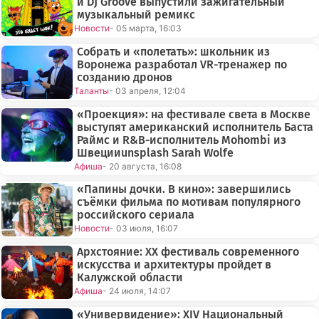
и DJ Groove выпустили зажигательный
музыкальный ремикс
Новости
- 05 марта, 16:03
Собрать и «полетать»: школьник из
Воронежа разработал VR-тренажер по
созданию дронов
Таланты
- 03 апреля, 12:04
«Проекция»: на фестивале света в Москве
выступят американский исполнитель Баста
Раймс и R&B-исполнитель Mohombi из
Швецииunsplash Sarah Wolfe
Афиша
- 20 августа, 16:08
«Папины дочки. В кино»: завершились
съёмки фильма по мотивам популярного
российского сериала
Новости
- 03 июля, 16:07
Архстояние: XX фестиваль современного
искусства и архитектуры пройдет в
Калужской области
Афиша
- 24 июля, 14:07
«Универвидение»: XIV Национальный