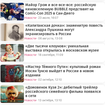
Майор Гром и все-все-все: российскую
киновселенную BUBBLE представят на
Comic-Con 2025 в Сан-Диего
Новости
- 23 июля, 16:07
«Капитанская дочка»: знаменитую повесть
Александра Пушкина могут
экранизировать в России
Новости
- 06 августа, 13:08
«Две тысячи клоунов»: уникальная
выставка открылась в московском музее
Новости
- 18 сентября, 11:09
«Мастер Тёмного Пути»: культовый роман
Мосян Тунсю выйдет в России в новом
издании
Новости
- 02 октября, 12:10
«Домовенок Кузя 2»: дебютный трейлер
российского семейного фильма появился
в сети
Новости
- 13 октября, 13:10