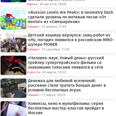
Афиша
- 20 августа, 16:08
«Russian Levels Are Peak»: в Geometry Dash
сделали уровень по мотивам песни «От
винта!» из «Смешариков»
Гейминг
- 21 апреля, 11:04
Детский кошмар вернулся: заяц-робот из
«Ну, погоди» появился в российском MMO-
шутере PIONER
Гейминг
- 15 сентября, 11:09
«Человек-паук: Новый день»: русский
трейлер супергеройского фильма со
знакомыми голосами появился в сети
Новости
- 24 марта, 12:03
Денежка для любимой вселенной:
россияне стали тратить больше денег в
условно-бесплатных играх
Гейминг
- 17 марта, 14:03
Комиксы, кино и мультфильмы: серия
бесплатных мастер-классов пройдет в
Москве