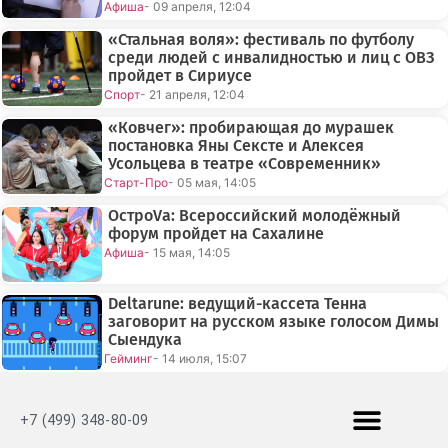
Афиша
- 09 апреля, 12:04
«Стальная воля»: фестиваль по футболу
среди людей с инвалидностью и лиц с ОВЗ
пройдет в Сириусе
Спорт
- 21 апреля, 12:04
«Ковчег»: пробирающая до мурашек
постановка Яны Сексте и Алексея
Усольцева в театре «Современник»
Старт-Про
- 05 мая, 14:05
ОстроVа: Всероссийский молодёжный
форум пройдет на Сахалине
Афиша
- 15 мая, 14:05
Deltarune: ведущий-кассета Тенна
заговорит на русском языке голосом Димы
Сыендука
Гейминг
- 14 июля, 15:07
+7 (499) 348-80-09