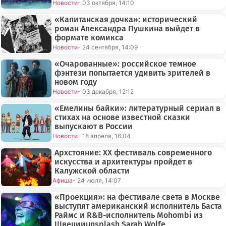
Новости
- 03 октября, 14:10
«Капитанская дочка»: исторический
роман Александра Пушкина выйдет в
формате комикса
Новости
- 24 сентября, 14:09
«Очарованные»: российское темное
фэнтези попытается удивить зрителей в
новом году
Новости
- 03 декабря, 12:12
«Емелины байки»: литературный сериал в
стихах на основе известной сказки
выпускают в России
Новости
- 18 апреля, 16:04
Архстояние: XX фестиваль современного
искусства и архитектуры пройдет в
Калужской области
Афиша
- 24 июля, 14:07
«Проекция»: на фестивале света в Москве
выступят американский исполнитель Баста
Раймс и R&B-исполнитель Mohombi из
Швецииunsplash Sarah Wolfe