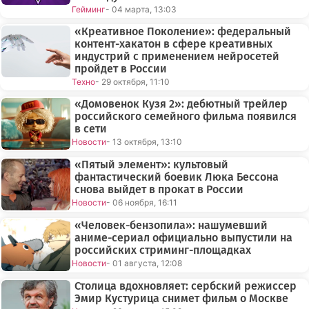
Гейминг
- 04 марта, 13:03
«Креативное Поколение»: федеральный
контент-хакатон в сфере креативных
индустрий с применением нейросетей
пройдет в России
Техно
- 29 октября, 11:10
«Домовенок Кузя 2»: дебютный трейлер
российского семейного фильма появился
в сети
Новости
- 13 октября, 13:10
«Пятый элемент»: культовый
фантастический боевик Люка Бессона
снова выйдет в прокат в России
Новости
- 06 ноября, 16:11
«Человек-бензопила»: нашумевший
аниме-сериал официально выпустили на
российских стриминг-площадках
Новости
- 01 августа, 12:08
Столица вдохновляет: сербский режиссер
Эмир Кустурица снимет фильм о Москве