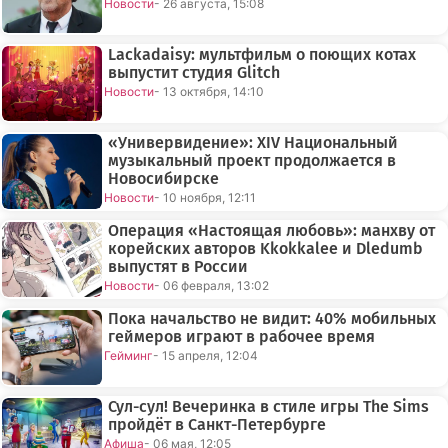
Новости
- 26 августа, 15:08
Lackadaisy: мультфильм о поющих котах
выпустит студия Glitch
Новости
- 13 октября, 14:10
«Универвидение»: XIV Национальный
музыкальный проект продолжается в
Новосибирске
Новости
- 10 ноября, 12:11
Операция «Настоящая любовь»: манхву от
корейских авторов Kkokkalee и Dledumb
выпустят в России
Новости
- 06 февраля, 13:02
Пока начальство не видит: 40% мобильных
геймеров играют в рабочее время
Гейминг
- 15 апреля, 12:04
Сул-сул! Вечеринка в стиле игры The Sims
пройдёт в Санкт-Петербурге
Афиша
- 06 мая, 12:05