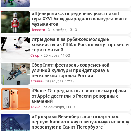
«Щелкунчик»: определены участники I
тура XXVI Международного конкурса юных
музыкантов
Новости
- 31 октября, 13:10
Игры дома и за рубежом: молодые
хоккеисты из США и России могут провести
серию матчей
Спорт
- 20 марта, 11:03
СберСпот: фестиваль современной
уличной культуры пройдет сразу в
нескольких городах России
Афиша
- 28 августа, 12:08
iPhone 17: предзаказы свежего смартфона
от Apple достигли в России рекордных
значений
Техно
- 23 сентября, 11:09
«Призраки Везенбергского квартала»:
первую библиотечную визуальную новеллу
презентуют в Санкт-Петербурге