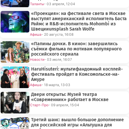
Таланты
- 03 апреля, 12:04
«Проекция»: на фестивале света в Москве
выступят американский исполнитель Баста
Раймс и R&B-исполнитель Mohombi из
Швецииunsplash Sarah Wolfe
Афиша
- 20 августа, 16:08
«Папины дочки. В кино»: завершились
съёмки фильма по мотивам популярного
российского сериала
Новости
- 03 июля, 16:07
HaruHisuteri: мультифандомный косплей-
фестиваль пройдет в Комсомольске-на-
Амуре
Афиша
- 18 марта, 13:03
Двери открыты: Музей театра
«Современник» работает в Москве
Старт-Про
- 09 апреля, 15:04
Третий шанс: вышло большое дополнение
для российской игры «Альтушка для