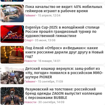
Пока начальство не видит: 40% мобильных
геймеров играют в рабочее время
Гейминг
- 15 апреля, 12:04
Evgeniya Cup-2025: в молодёжной столице
России прошёл грандиозный турнир по
художественной гимнастике
Спорт
- 05 июня, 13:06
Под ёлкой «Отброс» и«Ведьмак»: какие
книги россияне дарили друг другу в Новый
год?
Новости
- 16 января, 14:01
Детский кошмар вернулся: заяц-робот из
«Ну, погоди» появился в российском MMO-
шутере PIONER
Гейминг
- 15 сентября, 11:09
Разумовский на толстовке: российский
бренд одежды ZAGON выпустит коллекцию
с персонажами BUBBLE
Новости
- 30 сентября, 14:09