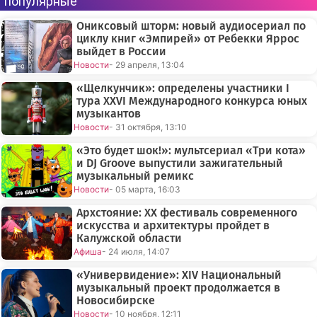
популярные
Ониксовый шторм: новый аудиосериал по
циклу книг «Эмпирей» от Ребекки Яррос
выйдет в России
Новости
- 29 апреля, 13:04
«Щелкунчик»: определены участники I
тура XXVI Международного конкурса юных
музыкантов
Новости
- 31 октября, 13:10
«Это будет шок!»: мультсериал «Три кота»
и DJ Groove выпустили зажигательный
музыкальный ремикс
Новости
- 05 марта, 16:03
Архстояние: XX фестиваль современного
искусства и архитектуры пройдет в
Калужской области
Афиша
- 24 июля, 14:07
«Универвидение»: XIV Национальный
музыкальный проект продолжается в
Новосибирске
Новости
- 10 ноября, 12:11