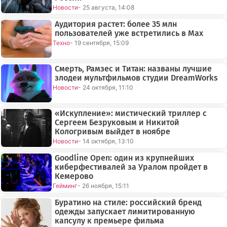
Новости
- 25 августа, 14:08
Аудитория растет: более 35 млн
пользователей уже встретились в Max
Техно
- 19 сентября, 15:09
Смерть, Рамзес и Титан: названы лучшие
злодеи мультфильмов студии DreamWorks
Новости
- 24 октября, 11:10
«Искупление»: мистический триллер с
Сергеем Безруковым и Никитой
Кологривым выйдет в ноябре
Новости
- 14 октября, 13:10
Goodline Open: один из крупнейших
киберфестивалей за Уралом пройдет в
Кемерово
Гейминг
- 26 ноября, 15:11
Буратино на стиле: российский бренд
одежды запускает лимитированную
капсулу к премьере фильма