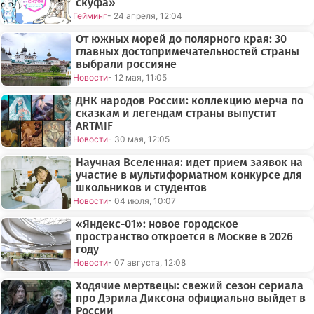
скуфа»
Гейминг
- 24 апреля, 12:04
От южных морей до полярного края: 30
главных достопримечательностей страны
выбрали россияне
Новости
- 12 мая, 11:05
ДНК народов России: коллекцию мерча по
сказкам и легендам страны выпустит
ARTMIF
Новости
- 30 мая, 12:05
Научная Вселенная: идет прием заявок на
участие в мультиформатном конкурсе для
школьников и студентов
Новости
- 04 июля, 10:07
«Яндекс-01»: новое городское
пространство откроется в Москве в 2026
году
Новости
- 07 августа, 12:08
Ходячие мертвецы: свежий сезон сериала
про Дэрила Диксона официально выйдет в
России