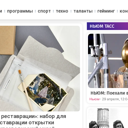
и
программы
спорт
техно
таланты
гейминг
ко
НЬЮМ ТАСС
НЬЮМ: Поехали в
Ньюм
- 29 апреля, 12:
 реставрации»: набор для
ставрации открытки