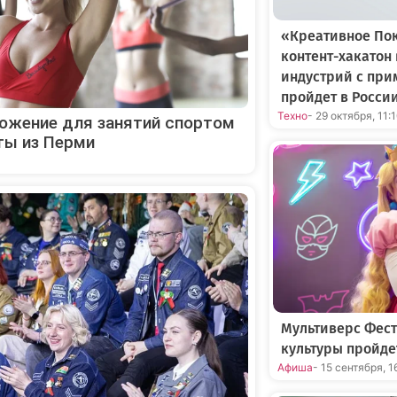
«Креативное По
контент-хакатон
индустрий с пр
пройдет в Росси
Техно
- 29 октября, 11:
ложение для занятий спортом
ты из Перми
Мультиверс Фест
культуры пройде
Афиша
- 15 сентября, 1