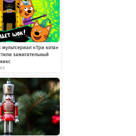
: мультсериал «Три кота»
устили зажигательный
микс
:03