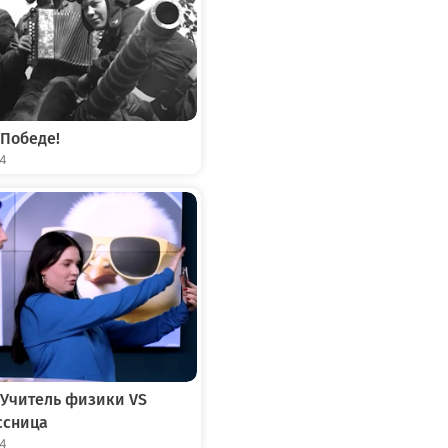
 Победе!
04
 Учитель физики VS
ссница
04