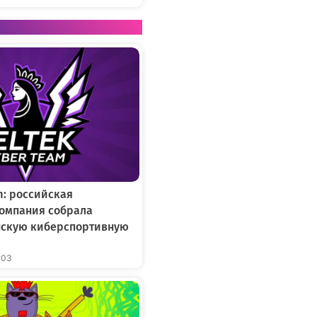
m: российская
омпания собрала
нскую киберспортивную
:03