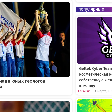
популярные
Geltek Cyber Tea
косметическая к
собственную же
пиада юных геологов
команду
и
Гейминг
- 04 марта, 13