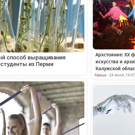
Архстояние: XX 
овый способ выращивания
искусства и арх
 студенты из Перми
Калужской обла
Афиша
- 24 июля, 14:0