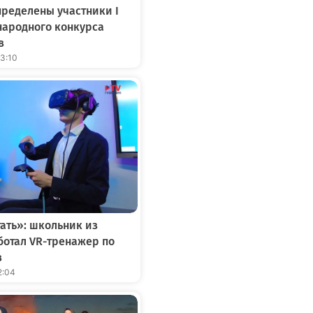
ределены участники I
народного конкурса
в
13:10
тать»: школьник из
отал VR-тренажер по
в
2:04