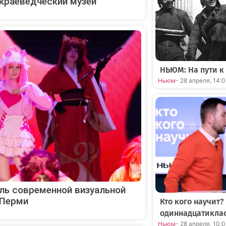
краеведческий музей
НЬЮМ: На пути к
Ньюм
- 28 апреля, 14:
ль современной визуальной
 Перми
Кто кого научит?
одиннадцатикла
Ньюм
- 28 апреля, 10: