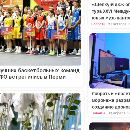
«Щелкунчик»: оп
тура XXVI Между
юных музыканто
Новости
- 31 октября, 
 лучших баскетбольных команд
ФО встретились в Перми
Собрать и «поле
Воронежа разраб
созданию дроно
Таланты
- 03 апреля, 1