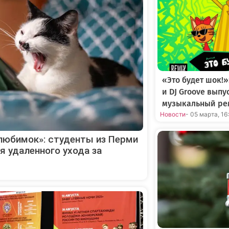
«Это будет шок!»
и DJ Groove вып
музыкальный ре
Новости
- 05 марта, 16
любимок»: студенты из Перми
я удаленного ухода за