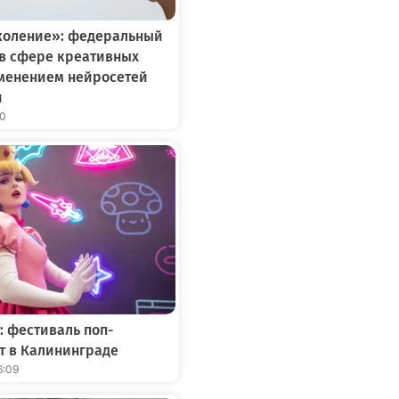
коление»: федеральный
 в сфере креативных
именением нейросетей
и
10
: фестиваль поп-
т в Калининграде
6:09