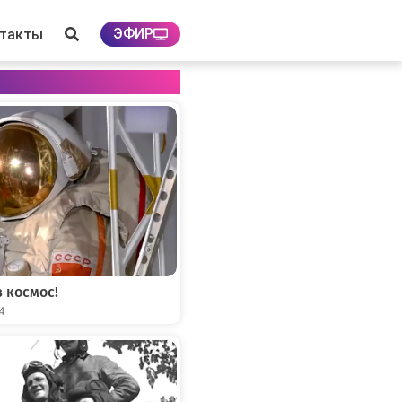
ЭФИР
нтакты
 космос!
04