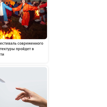
фестиваль современного
итектуры пройдет в
сти
7