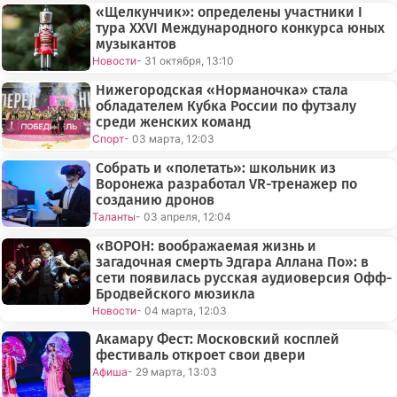
«Щелкунчик»: определены участники I
тура XXVI Международного конкурса юных
музыкантов
Новости
- 31 октября, 13:10
Нижегородская «Норманочка» стала
обладателем Кубка России по футзалу
среди женских команд
Спорт
- 03 марта, 12:03
Собрать и «полетать»: школьник из
Воронежа разработал VR-тренажер по
созданию дронов
Таланты
- 03 апреля, 12:04
«ВОРОН: воображаемая жизнь и
загадочная смерть Эдгара Аллана По»: в
сети появилась русская аудиоверсия Офф-
Бродвейского мюзикла
Новости
- 04 марта, 12:03
Акамару Фест: Московский косплей
фестиваль откроет свои двери
Афиша
- 29 марта, 13:03