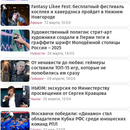
Fantasy Likee Fest: бесплатный фестиваль
косплея и кавердэнса пройдет в Нижнем
Новгороде
Афиша
- 12 марта, 10:03
Художественный полигон: стрит-арт
художники создали в Перми теги и
граффити шрифт Молодёжной столицы
России – 2025
Новости
- 24 марта, 14:03
От ненависти до любви: геймеры
составили ТОП-15 игр, которые не
полюбились им сразу
Гейминг
- 09 апреля, 16:04
НЬЮМ: экскурсия по Министерству
просвещения от Сергея Кравцова
Ньюм
- 25 апреля, 12:04
Москвичи победили: «Динамо» стал
обладателем Кубка РФС среди юношеских
команд РПЛ
Спорт
- 12 мая, 12:05