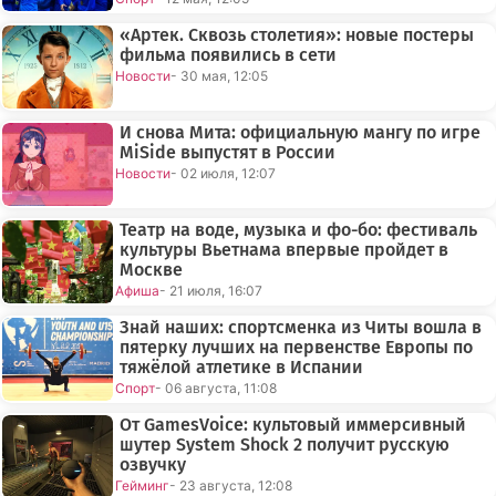
«Артек. Сквозь столетия»: новые постеры
фильма появились в сети
Новости
- 30 мая, 12:05
И снова Мита: официальную мангу по игре
MiSide выпустят в России
Новости
- 02 июля, 12:07
Театр на воде, музыка и фо-бо: фестиваль
культуры Вьетнама впервые пройдет в
Москве
Афиша
- 21 июля, 16:07
Знай наших: спортсменка из Читы вошла в
пятерку лучших на первенстве Европы по
тяжёлой атлетике в Испании
Спорт
- 06 августа, 11:08
От GamesVoice: культовый иммерсивный
шутер System Shock 2 получит русскую
озвучку
Гейминг
- 23 августа, 12:08