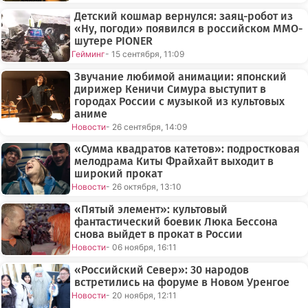
Детский кошмар вернулся: заяц-робот из
«Ну, погоди» появился в российском MMO-
шутере PIONER
Гейминг
- 15 сентября, 11:09
Звучание любимой анимации: японский
дирижер Кеничи Симура выступит в
городах России с музыкой из культовых
аниме
Новости
- 26 сентября, 14:09
«Сумма квадратов катетов»: подростковая
мелодрама Киты Фрайхайт выходит в
широкий прокат
Новости
- 26 октября, 13:10
«Пятый элемент»: культовый
фантастический боевик Люка Бессона
снова выйдет в прокат в России
Новости
- 06 ноября, 16:11
«Российский Север»: 30 народов
встретились на форуме в Новом Уренгое
Новости
- 20 ноября, 12:11