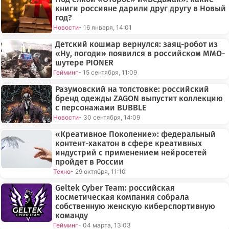
книги россияне дарили друг другу в Новый
год?
Новости
- 16 января, 14:01
Детский кошмар вернулся: заяц-робот из
«Ну, погоди» появился в российском MMO-
шутере PIONER
Гейминг
- 15 сентября, 11:09
Разумовский на толстовке: российский
бренд одежды ZAGON выпустит коллекцию
с персонажами BUBBLE
Новости
- 30 сентября, 14:09
«Креативное Поколение»: федеральный
контент-хакатон в сфере креативных
индустрий с применением нейросетей
пройдет в России
Техно
- 29 октября, 11:10
Geltek Cyber Team: российская
косметическая компания собрала
собственную женскую киберспортивную
команду
Гейминг
- 04 марта, 13:03