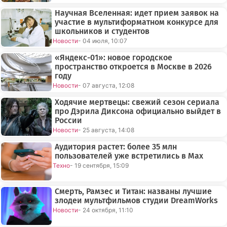
Научная Вселенная: идет прием заявок на
участие в мультиформатном конкурсе для
школьников и студентов
Новости
- 04 июля, 10:07
«Яндекс-01»: новое городское
пространство откроется в Москве в 2026
году
Новости
- 07 августа, 12:08
Ходячие мертвецы: свежий сезон сериала
про Дэрила Диксона официально выйдет в
России
Новости
- 25 августа, 14:08
Аудитория растет: более 35 млн
пользователей уже встретились в Max
Техно
- 19 сентября, 15:09
Смерть, Рамзес и Титан: названы лучшие
злодеи мультфильмов студии DreamWorks
Новости
- 24 октября, 11:10