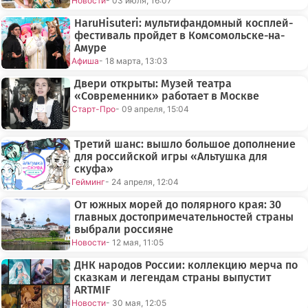
Новости
- 03 июля, 16:07
HaruHisuteri: мультифандомный косплей-
фестиваль пройдет в Комсомольске-на-
Амуре
Афиша
- 18 марта, 13:03
Двери открыты: Музей театра
«Современник» работает в Москве
Старт-Про
- 09 апреля, 15:04
Третий шанс: вышло большое дополнение
для российской игры «Альтушка для
скуфа»
Гейминг
- 24 апреля, 12:04
От южных морей до полярного края: 30
главных достопримечательностей страны
выбрали россияне
Новости
- 12 мая, 11:05
ДНК народов России: коллекцию мерча по
сказкам и легендам страны выпустит
ARTMIF
Новости
- 30 мая, 12:05