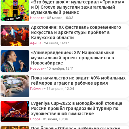
«Это будет шок!»: мультсериал «Три кота»
и DJ Groove выпустили зажигательный
музыкальный ремикс
Новости
- 05 марта, 16:03
Архстояние: XX фестиваль современного
искусства и архитектуры пройдет в
Калужской области
Афиша
- 24 июля, 14:07
«Универвидение»: XIV Национальный
музыкальный проект продолжается в
Новосибирске
Новости
- 10 ноября, 12:11
Пока начальство не видит: 40% мобильных
геймеров играют в рабочее время
Гейминг
- 15 апреля, 12:04
Evgeniya Cup-2025: в молодёжной столице
России прошёл грандиозный турнир по
художественной гимнастике
Спорт
- 05 июня, 13:06
Под ёлкой «Отброс» и«Ведьмак»: какие