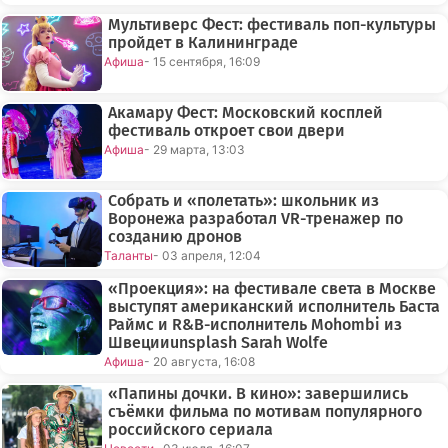
Мультиверс Фест: фестиваль поп-культуры
пройдет в Калининграде
Афиша
- 15 сентября, 16:09
Акамару Фест: Московский косплей
фестиваль откроет свои двери
Афиша
- 29 марта, 13:03
Собрать и «полетать»: школьник из
Воронежа разработал VR-тренажер по
созданию дронов
Таланты
- 03 апреля, 12:04
«Проекция»: на фестивале света в Москве
выступят американский исполнитель Баста
Раймс и R&B-исполнитель Mohombi из
Швецииunsplash Sarah Wolfe
Афиша
- 20 августа, 16:08
«Папины дочки. В кино»: завершились
съёмки фильма по мотивам популярного
российского сериала