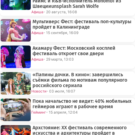
Раймс и R&B-исполнитель Mohombi из
Швецииunsplash Sarah Wolfe
Афиша
- 20 августа, 16:08
Мультиверс Фест: фестиваль поп-культуры
пройдет в Калининграде
Афиша
- 15 сентября, 16:09
Акамару Фест: Московский косплей
фестиваль откроет свои двери
Афиша
- 29 марта, 13:03
«Папины дочки. В кино»: завершились
съёмки фильма по мотивам популярного
российского сериала
Новости
- 03 июля, 16:07
Пока начальство не видит: 40% мобильных
геймеров играют в рабочее время
Гейминг
- 15 апреля, 12:04
Архстояние: XX фестиваль современного
искусства и архитектуры пройдет в