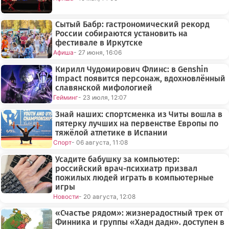
Сытый Бабр: гастрономический рекорд
России собираются установить на
фестивале в Иркутске
Афиша
- 27 июня, 16:06
Кирилл Чудомирович Флинс: в Genshin
Impact появится персонаж, вдохновлённый
славянской мифологией
Гейминг
- 23 июля, 12:07
Знай наших: спортсменка из Читы вошла в
пятерку лучших на первенстве Европы по
тяжёлой атлетике в Испании
Спорт
- 06 августа, 11:08
Усадите бабушку за компьютер:
российский врач-психиатр призвал
пожилых людей играть в компьютерные
игры
Новости
- 20 августа, 12:08
«Счастье рядом»: жизнерадостный трек от
Финника и группы «Хадн дадн». доступен в