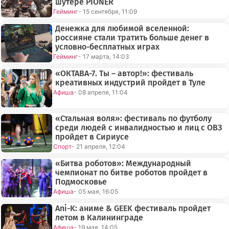
шутере PIONER
Гейминг
- 15 сентября, 11:09
Денежка для любимой вселенной:
россияне стали тратить больше денег в
условно-бесплатных играх
Гейминг
- 17 марта, 14:03
«ОКТАВА-7. Ты – автор!»: фестиваль
креативных индустрий пройдет в Туле
Афиша
- 08 апреля, 11:04
«Стальная воля»: фестиваль по футболу
среди людей с инвалидностью и лиц с ОВЗ
пройдет в Сириусе
Спорт
- 21 апреля, 12:04
«Битва роботов»: Международный
чемпионат по битве роботов пройдет в
Подмосковье
Афиша
- 05 мая, 16:05
Ani-K: аниме & GEEK фестиваль пройдет
летом в Калининграде
Афиша
- 19 мая, 14:05