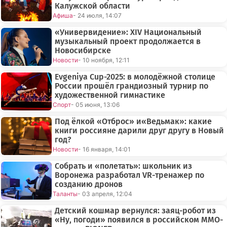
Калужской области
Афиша
- 24 июля, 14:07
«Универвидение»: XIV Национальный
музыкальный проект продолжается в
Новосибирске
Новости
- 10 ноября, 12:11
Evgeniya Cup-2025: в молодёжной столице
России прошёл грандиозный турнир по
художественной гимнастике
Спорт
- 05 июня, 13:06
Под ёлкой «Отброс» и«Ведьмак»: какие
книги россияне дарили друг другу в Новый
год?
Новости
- 16 января, 14:01
Собрать и «полетать»: школьник из
Воронежа разработал VR-тренажер по
созданию дронов
Таланты
- 03 апреля, 12:04
Детский кошмар вернулся: заяц-робот из
«Ну, погоди» появился в российском MMO-