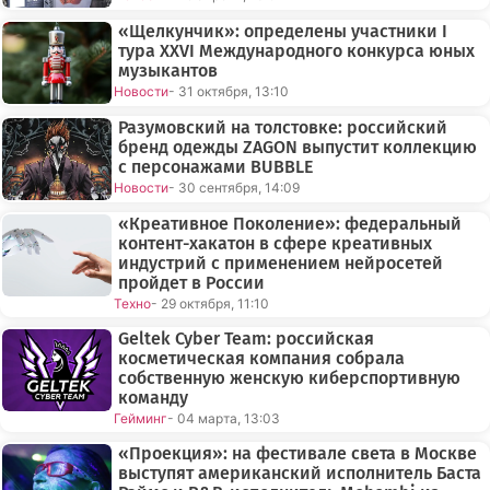
«Щелкунчик»: определены участники I
тура XXVI Международного конкурса юных
музыкантов
Новости
- 31 октября, 13:10
Разумовский на толстовке: российский
бренд одежды ZAGON выпустит коллекцию
с персонажами BUBBLE
Новости
- 30 сентября, 14:09
«Креативное Поколение»: федеральный
контент-хакатон в сфере креативных
индустрий с применением нейросетей
пройдет в России
Техно
- 29 октября, 11:10
Geltek Cyber Team: российская
косметическая компания собрала
собственную женскую киберспортивную
команду
Гейминг
- 04 марта, 13:03
«Проекция»: на фестивале света в Москве
выступят американский исполнитель Баста