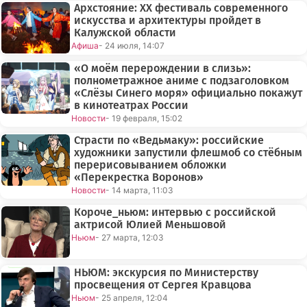
Архстояние: XX фестиваль современного
искусства и архитектуры пройдет в
Калужской области
Афиша
- 24 июля, 14:07
«О моём перерождении в слизь»:
полнометражное аниме с подзаголовком
«Слёзы Синего моря» официально покажут
в кинотеатрах России
Новости
- 19 февраля, 15:02
Страсти по «Ведьмаку»: российские
художники запустили флешмоб со стёбным
перерисовыванием обложки
«Перекрестка Воронов»
Новости
- 14 марта, 11:03
Короче_ньюм: интервью с российской
актрисой Юлией Меньшовой
Ньюм
- 27 марта, 12:03
НЬЮМ: экскурсия по Министерству
просвещения от Сергея Кравцова
Ньюм
- 25 апреля, 12:04