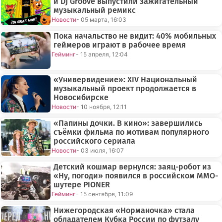
и DJ Groove выпустили зажигательный
музыкальный ремикс
Новости
- 05 марта, 16:03
Пока начальство не видит: 40% мобильных
геймеров играют в рабочее время
Гейминг
- 15 апреля, 12:04
«Универвидение»: XIV Национальный
музыкальный проект продолжается в
Новосибирске
Новости
- 10 ноября, 12:11
«Папины дочки. В кино»: завершились
съёмки фильма по мотивам популярного
российского сериала
Новости
- 03 июля, 16:07
Детский кошмар вернулся: заяц-робот из
«Ну, погоди» появился в российском MMO-
шутере PIONER
Гейминг
- 15 сентября, 11:09
Нижегородская «Норманочка» стала
обладателем Кубка России по футзалу