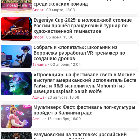
среди женских команд
Спорт
- 03 марта, 12:03
Evgeniya Cup-2025: в молодёжной столице
России прошёл грандиозный турнир по
художественной гимнастике
Спорт
- 05 июня, 13:06
Собрать и «полетать»: школьник из
Воронежа разработал VR-тренажер по
созданию дронов
Таланты
- 03 апреля, 12:04
«Проекция»: на фестивале света в Москве
выступят американский исполнитель Баста
Раймс и R&B-исполнитель Mohombi из
Швецииunsplash Sarah Wolfe
Афиша
- 20 августа, 16:08
Мультиверс Фест: фестиваль поп-культуры
пройдет в Калининграде
Афиша
- 15 сентября, 16:09
Разумовский на толстовке: российский