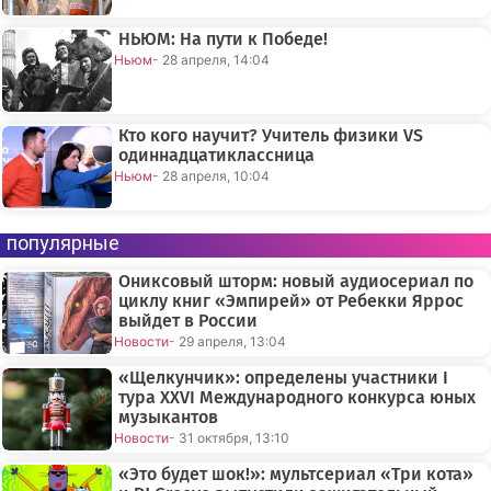
НЬЮМ: На пути к Победе!
Ньюм
- 28 апреля, 14:04
Кто кого научит? Учитель физики VS
одиннадцатиклассница
Ньюм
- 28 апреля, 10:04
популярные
Ониксовый шторм: новый аудиосериал по
циклу книг «Эмпирей» от Ребекки Яррос
выйдет в России
Новости
- 29 апреля, 13:04
«Щелкунчик»: определены участники I
тура XXVI Международного конкурса юных
музыкантов
Новости
- 31 октября, 13:10
«Это будет шок!»: мультсериал «Три кота»