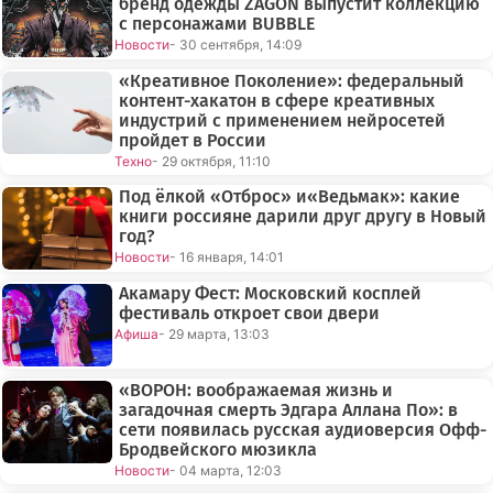
бренд одежды ZAGON выпустит коллекцию
с персонажами BUBBLE
Новости
- 30 сентября, 14:09
«Креативное Поколение»: федеральный
контент-хакатон в сфере креативных
индустрий с применением нейросетей
пройдет в России
Техно
- 29 октября, 11:10
Под ёлкой «Отброс» и«Ведьмак»: какие
книги россияне дарили друг другу в Новый
год?
Новости
- 16 января, 14:01
Акамару Фест: Московский косплей
фестиваль откроет свои двери
Афиша
- 29 марта, 13:03
«ВОРОН: воображаемая жизнь и
загадочная смерть Эдгара Аллана По»: в
сети появилась русская аудиоверсия Офф-
Бродвейского мюзикла
Новости
- 04 марта, 12:03