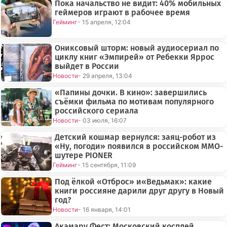
Пока начальство не видит: 40% мобильных
геймеров играют в рабочее время
Гейминг
- 15 апреля, 12:04
Ониксовый шторм: новый аудиосериал по
циклу книг «Эмпирей» от Ребекки Яррос
выйдет в России
Новости
- 29 апреля, 13:04
«Папины дочки. В кино»: завершились
съёмки фильма по мотивам популярного
российского сериала
Новости
- 03 июля, 16:07
Детский кошмар вернулся: заяц-робот из
«Ну, погоди» появился в российском MMO-
шутере PIONER
Гейминг
- 15 сентября, 11:09
Под ёлкой «Отброс» и«Ведьмак»: какие
книги россияне дарили друг другу в Новый
год?
Новости
- 16 января, 14:01
Акамару Фест: Московский косплей