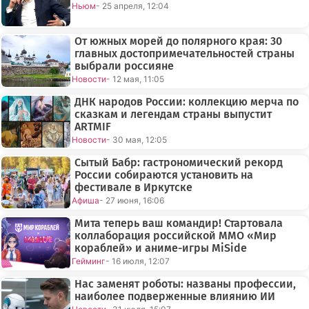
Ньюм
- 25 апреля, 12:04
От южных морей до полярного края: 30
главных достопримечательностей страны
выбрали россияне
Новости
- 12 мая, 11:05
ДНК народов России: коллекцию мерча по
сказкам и легендам страны выпустит
ARTMIF
Новости
- 30 мая, 12:05
Сытый Бабр: гастрономический рекорд
России собираются установить на
фестивале в Иркутске
Афиша
- 27 июня, 16:06
Мита теперь ваш командир! Стартовала
коллаборация российской ММО «Мир
кораблей» и аниме-игры MiSide
Гейминг
- 16 июля, 12:07
Нас заменят роботы: названы профессии,
наиболее подверженные влиянию ИИ