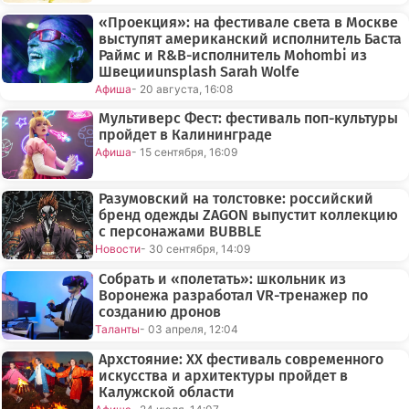
«Проекция»: на фестивале света в Москве
выступят американский исполнитель Баста
Раймс и R&B-исполнитель Mohombi из
Швецииunsplash Sarah Wolfe
Афиша
- 20 августа, 16:08
Мультиверс Фест: фестиваль поп-культуры
пройдет в Калининграде
Афиша
- 15 сентября, 16:09
Разумовский на толстовке: российский
бренд одежды ZAGON выпустит коллекцию
с персонажами BUBBLE
Новости
- 30 сентября, 14:09
Собрать и «полетать»: школьник из
Воронежа разработал VR-тренажер по
созданию дронов
Таланты
- 03 апреля, 12:04
Архстояние: XX фестиваль современного
искусства и архитектуры пройдет в
Калужской области