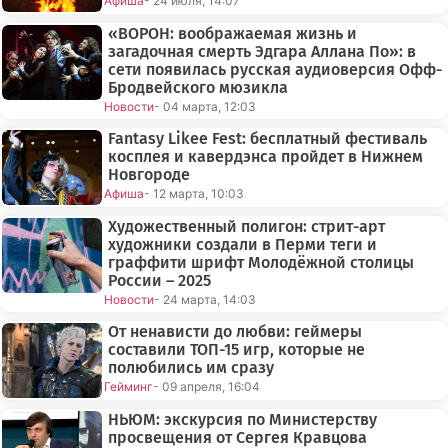
Афиша
- 24 июля, 14:07
«ВОРОН: воображаемая жизнь и
загадочная смерть Эдгара Аллана По»: в
сети появилась русская аудиоверсия Офф-
Бродвейского мюзикла
Новости
- 04 марта, 12:03
Fantasy Likee Fest: бесплатный фестиваль
косплея и кавердэнса пройдет в Нижнем
Новгороде
Афиша
- 12 марта, 10:03
Художественный полигон: стрит-арт
художники создали в Перми теги и
граффити шрифт Молодёжной столицы
России – 2025
Новости
- 24 марта, 14:03
От ненависти до любви: геймеры
составили ТОП-15 игр, которые не
полюбились им сразу
Гейминг
- 09 апреля, 16:04
НЬЮМ: экскурсия по Министерству
просвещения от Сергея Кравцова