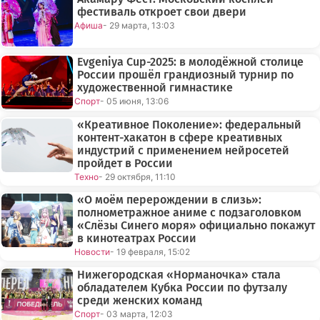
фестиваль откроет свои двери
Афиша
- 29 марта, 13:03
Evgeniya Cup-2025: в молодёжной столице
России прошёл грандиозный турнир по
художественной гимнастике
Спорт
- 05 июня, 13:06
«Креативное Поколение»: федеральный
контент-хакатон в сфере креативных
индустрий с применением нейросетей
пройдет в России
Техно
- 29 октября, 11:10
«О моём перерождении в слизь»:
полнометражное аниме с подзаголовком
«Слёзы Синего моря» официально покажут
в кинотеатрах России
Новости
- 19 февраля, 15:02
Нижегородская «Норманочка» стала
обладателем Кубка России по футзалу
среди женских команд
Спорт
- 03 марта, 12:03