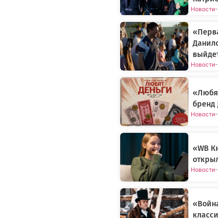
Новости
-
«Перва
Данил
выйдет
Новости
-
«Любят
бренд 
Новости
-
«WB Кн
открыл
Новости
-
«Война
класси