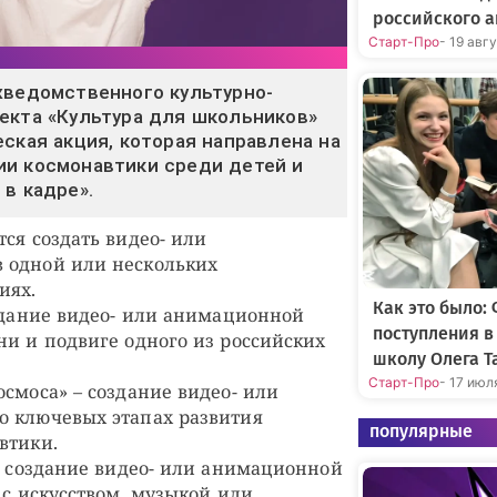
российского а
Старт-Про
- 19 авг
жведомственного культурно-
екта «Культура для школьников»
еская акция, которая направлена на
ии космонавтики среди детей и
 в кадре».
ся создать видео- или
 одной или нескольких
иях.
Как это было:
оздание видео- или анимационной
поступления 
ни и подвиге одного из российских
школу Олега Т
Старт-Про
- 17 июл
осмоса» – создание видео- или
о ключевых этапах развития
популярные
втики.
 – создание видео- или анимационной
 с искусством, музыкой или