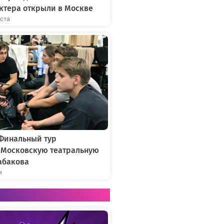
ктера открыли в Москве
уста
 Финальный тур
в Московскую театральную
абакова
я