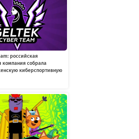
Team: российская
я компания собрала
женскую киберспортивную