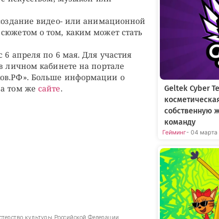
 создание видео- или анимационной
сюжетом о том, каким может стать
 6 апреля по 6 мая. Для участия
 в личном кабинете на портале
ов.РФ». Больше информации о
на том же
сайте
.
Geltek Cyber 
косметическа
собственную 
команду
Гейминг
- 04 марта
стерство культуры Российской Федерации