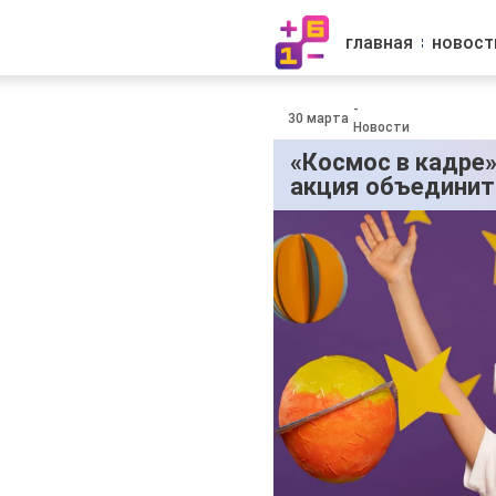
главная
новост
-
30 марта
Новости
«Космос в кадре»
акция объединит