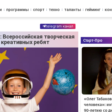
и
программы
спорт
техно
таланты
гейминг
ко
telegram канал
: Всероссийская творческая
Старт-Про
 креативных ребят
«Олег Табаков
человека»: и
90-летию со д