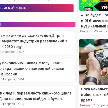
ПРЯМОЙ ЭФИР
«Это будет шо
и DJ Groove в
ы
музыкальный 
Новости
- 05 марта
вам «хи-хи» да «ха-ха»: до 4,5 трлн
 вырастет индустрия развлечений в
 к 2030 году
 04 апреля, 12:04
 поколению – новая «Золушка»:
ю экранизацию знаменитой сказки
 в России
 01 апреля, 15:04
Пока начальст
й лед»: первая часть книжного цикла
мобильных ге
Дэви официально выйдет в бумаге
время
 01 апреля, 14:04
Гейминг
- 15 апрел