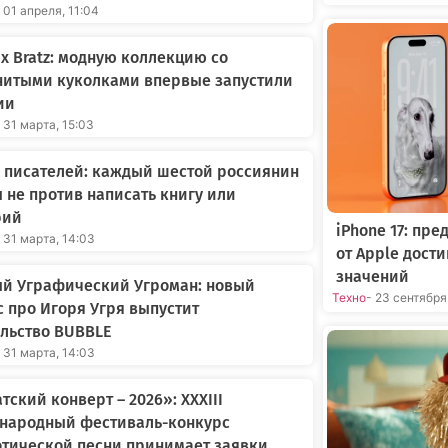
 01 апреля, 11:04
 x Bratz: модную коллекцию со
нитыми куколками впервые запустили
ии
 31 марта, 15:03
 писателей: каждый шестой россиянин
 не против написать книгу или
рий
iPhone 17: пр
 31 марта, 14:03
от Apple дост
значений
ый Уграфический Угроман: новый
Техно
- 23 сентября
 про Игоря Угря выпустит
льство BUBBLE
 31 марта, 14:03
тский конверт – 2026»: XXXIII
народный фестиваль-конкурс
тической песни принимает заявки