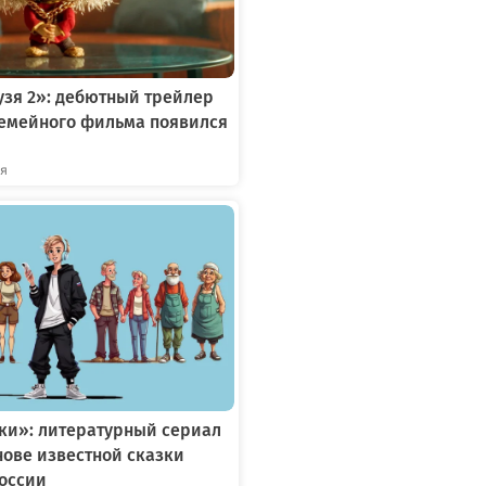
зя 2»: дебютный трейлер
семейного фильма появился
ря
ки»: литературный сериал
снове известной сказки
России