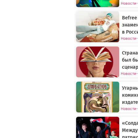
Новости
-
Befree
знаме
в Росс
Новости
-
Страна
был бы
сцена
Новости
-
Угарн
комикс
издате
Новости
-
«Солда
Между
патрио