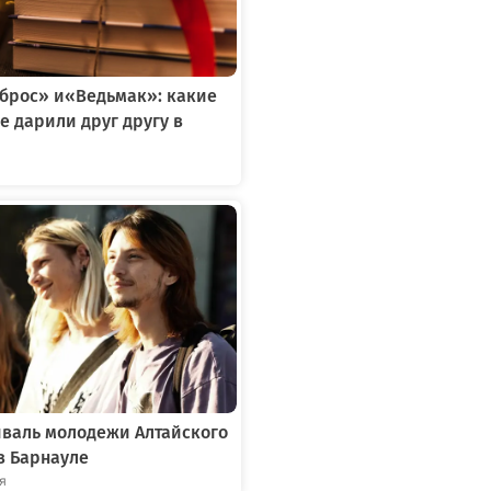
тброс» и«Ведьмак»: какие
е дарили друг другу в
я
иваль молодежи Алтайского
в Барнауле
ря