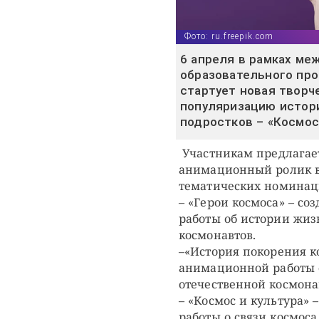
Фото: ru.freepik.com
6 апреля в рамках ме
образовательного про
стартует новая творч
популяризацию истор
подростков – «Космос
Участникам предлагает
анимационный ролик в
тематических номинац
– «Герои космоса» – с
работы об истории жиз
космонавтов.
–«История покорения к
анимационной работы 
отечественной космона
– «Космос и культура»
работы о связи космоса