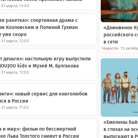
 31 марта, 13:03
я ракетка»: спортивная драма с
ом Козловским и Полиной Гухман
«Домовенок Ку
 уже скоро
российского 
 31 марта, 12:03
в сети
Новости
- 13 октяб
 деньги»: настольную игру выпустили
JOUJOU kids и Музей М. Булгакова
 31 марта, 12:03
иги»: новый сервис для книголюбов
ся в России
 31 марта, 11:03
«Емелины бай
 и мир»: фильм по бессмертной
в стихах на о
ке Льва Толстого снимут в России
выпускают в 