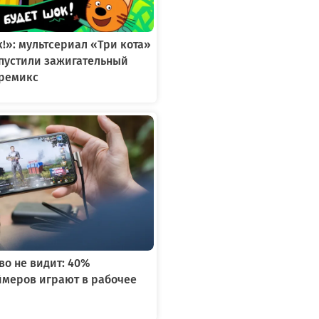
к!»: мультсериал «Три кота»
ыпустили зажигательный
ремикс
во не видит: 40%
ймеров играют в рабочее
я