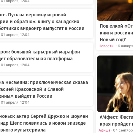
 01 апреля, 12:04
re. Путь на вершину игровой
рии и обратно»: книгу о канадских
Под ёлкой «О
отчиках видеоигр выпустят в России
книги россиян
 01 апреля, 12:04
Новый год?
Новости
- 16 январ
Агро»: большой карьерный марафон
дет образовательная платформа
 01 апреля, 12:04
на Несмеяна: приключенческая сказка
тасией Красовской и Славой
киным выйдет в России
 01 апреля, 12:04
ионы»: актер Сергей Дружко и шоумен
АМфест: Фест
ндр Шепс появились в новом эпизоде
края пройдет 
вного мультсериала
Афиша
- 04 сентяб