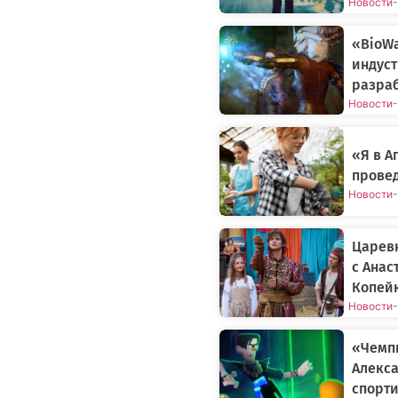
Новости
-
«BioWa
индуст
разраб
Новости
-
«Я в 
прове
Новости
-
Царев
с Анас
Копей
Новости
-
«Чемп
Алекса
спорти