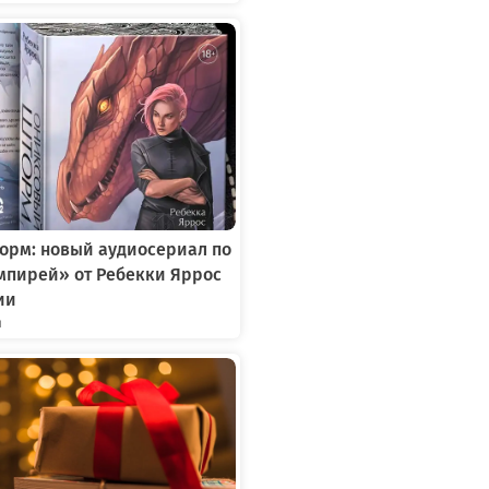
орм: новый аудиосериал по
мпирей» от Ребекки Яррос
ии
я