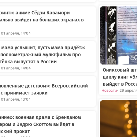
ринт»: аниме Сёдзи Кавамори
льно выйдет на больших экранах в
и
 01 апреля, 14:04
 мама услышит, пусть мама придёт»:
 полнометражный мультфильм про
ёнка выпустят в России
 01 апреля, 14:04
Ониксовый шт
циклу книг «Э
выйдет в Росс
новленные детством»: Всероссийский
Новости
- 29 апрел
с принимает заявки
 01 апреля, 13:04
ние»: военная драма с Бренданом
ером и Эндрю Скоттом выйдет в
йский прокат