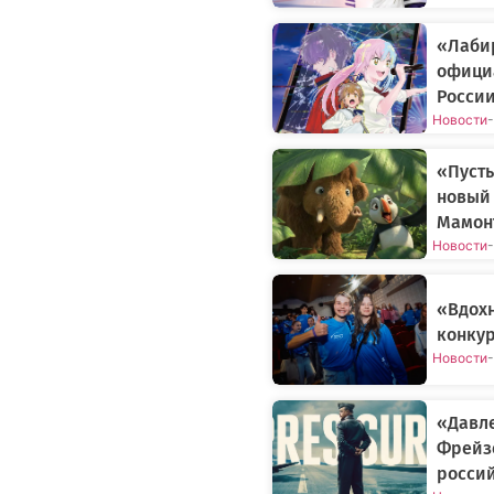
«Лаби
официа
Росси
Новости
-
«Пусть
новый
Мамонт
Новости
-
«Вдох
конкур
Новости
-
«Давле
Фрейз
росси