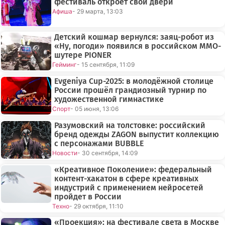
фестиваль откроет свои двери
Афиша
- 29 марта, 13:03
Детский кошмар вернулся: заяц-робот из
«Ну, погоди» появился в российском MMO-
шутере PIONER
Гейминг
- 15 сентября, 11:09
Evgeniya Cup-2025: в молодёжной столице
России прошёл грандиозный турнир по
художественной гимнастике
Спорт
- 05 июня, 13:06
Разумовский на толстовке: российский
бренд одежды ZAGON выпустит коллекцию
с персонажами BUBBLE
Новости
- 30 сентября, 14:09
«Креативное Поколение»: федеральный
контент-хакатон в сфере креативных
индустрий с применением нейросетей
пройдет в России
Техно
- 29 октября, 11:10
«Проекция»: на фестивале света в Москве