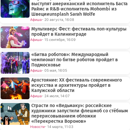
выступят американский исполнитель Баста
Раймс и R&B-исполнитель Mohombi из
Швецииunsplash Sarah Wolfe
Афиша
- 20 августа, 16:08
Мультиверс Фест: фестиваль поп-культуры
пройдет в Калининграде
Афиша
- 15 сентября, 16:09
«Битва роботов»: Международный
чемпионат по битве роботов пройдет в
Подмосковье
Афиша
- 05 мая, 16:05
Архстояние: XX фестиваль современного
искусства и архитектуры пройдет в
Калужской области
Афиша
- 24 июля, 14:07
Страсти по «Ведьмаку»: российские
художники запустили флешмоб со стёбным
перерисовыванием обложки
«Перекрестка Воронов»
Новости
- 14 марта, 11:03