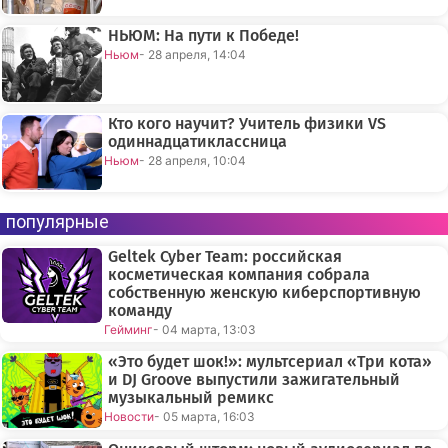
НЬЮМ: На пути к Победе!
Ньюм
- 28 апреля, 14:04
Кто кого научит? Учитель физики VS
одиннадцатиклассница
Ньюм
- 28 апреля, 10:04
популярные
Geltek Cyber Team: российская
косметическая компания собрала
собственную женскую киберспортивную
команду
Гейминг
- 04 марта, 13:03
«Это будет шок!»: мультсериал «Три кота»
и DJ Groove выпустили зажигательный
музыкальный ремикс
Новости
- 05 марта, 16:03