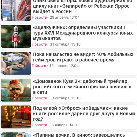
Ониксовый шторм: новый аудиосериал по
циклу книг «Эмпирей» от Ребекки Яррос
выйдет в России
Новости
- 29 апреля, 13:04
«Щелкунчик»: определены участники I
тура XXVI Международного конкурса юных
музыкантов
Новости
- 31 октября, 13:10
Пока начальство не видит: 40% мобильных
геймеров играют в рабочее время
Гейминг
- 15 апреля, 12:04
«Домовенок Кузя 2»: дебютный трейлер
российского семейного фильма появился
в сети
Новости
- 13 октября, 13:10
Под ёлкой «Отброс» и«Ведьмак»: какие
книги россияне дарили друг другу в Новый
год?
Новости
- 16 января, 14:01
«Папины дочки. В кино»: завершились