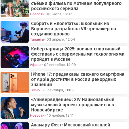
съёмки фильма по мотивам популярного
российского сериала
Новости
- 03 июля, 16:07
Собрать и «полетать»: школьник из
Воронежа разработал VR-тренажер по
созданию дронов
Таланты
- 03 апреля, 12:04
Киберзарница-2025: военно-спортивный
фестиваль с современными технологиями
пройдет в Москве
Афиша
- 09 сентября, 14:09
iPhone 17: предзаказы свежего смартфона
от Apple достигли в России рекордных
значений
Техно
- 23 сентября, 11:09
«Универвидение»: XIV Национальный
музыкальный проект продолжается в
Новосибирске
Новости
- 10 ноября, 12:11
Акамару Фест: Московский косплей