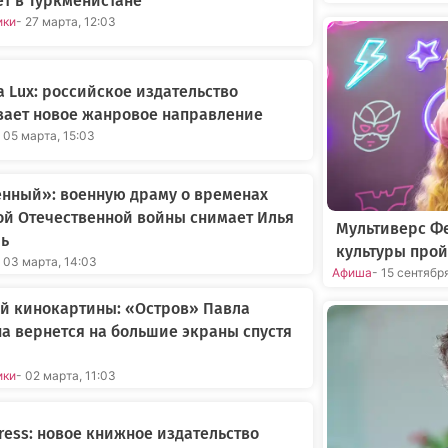
т в Туркменистане
ики
- 27 марта, 12:03
ia Lux: российское издательство
вает новое жанровое направление
 05 марта, 15:03
нный»: военную драму о временах
й Отечественной войны снимает Илья
Мультиверс Фе
ль
культуры прой
- 03 марта, 14:03
Афиша
- 15 сентябр
й кинокартины: «Остров» Павла
а вернется на большие экраны спустя
ики
- 02 марта, 11:03
ress: новое книжное издательство