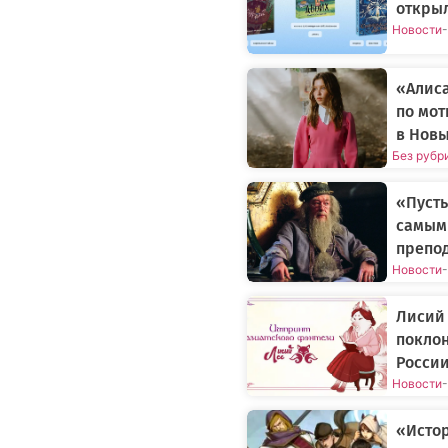
открыл
Новости
-
«Алиса
по мот
в Новы
Без рубр
«Пусть
самым
препод
Новости
-
Лисий 
поклон
Росси
Новости
-
«Истор