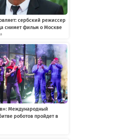
овляет: сербский режиссер
ца снимет фильм о Москве
та
ов»: Международный
битве роботов пройдет в