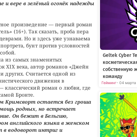
е и вере в зелёный огонёк надежды
стное произведение — первый роман
ль» (16+). Так сказать, проба пера
еврами. Но и здесь уже узнаваема
портрета, бунт против условностей
собой.
Geltek Cyber 
на из самых знаменитых
косметическа
к XIX века, автор романов «Джейн
собственную 
и других. Считается одной из
команду
истического движения в
Гейминг
- 04 марта
 — классический роман о любви, где
самой Бронте.
ям Кримсворт остается без гроша
омощь родных, но встречает
ние. Он бежит в Бельгию,
ом английского языка в женском
т в водоворот интриг и