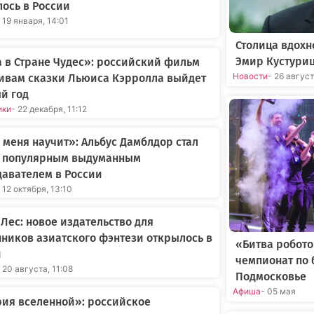
ось в России
 19 января, 14:01
Столица вдохн
Эмир Кустури
 в Стране Чудес»: российский фильм
Новости
- 26 авгус
ивам сказки Льюиса Кэрролла выйдет
й год
ики
- 22 декабря, 11:12
 меня научит»: Альбус Дамблдор стал
 популярным выдуманным
авателем в России
 12 октября, 13:10
Лес: новое издательство для
ников азиатского фэнтези открылось в
«Битва робот
и
чемпионат по 
 20 августа, 11:08
Подмосковье
Афиша
- 05 мая
ия вселенной»: российское