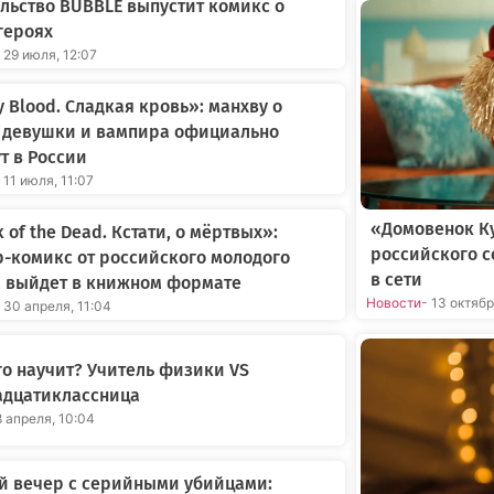
льство BUBBLE выпустит комикс о
героях
 29 июля, 12:07
 Blood. Сладкая кровь»: манхву о
 девушки и вампира официально
т в России
 11 июля, 11:07
«Домовенок Ку
 of the Dead. Кстати, о мёртвых»:
российского 
-комикс от российского молодого
в сети
а выйдет в книжном формате
Новости
- 13 октяб
 30 апреля, 11:04
го научит? Учитель физики VS
адцатиклассница
8 апреля, 10:04
й вечер с серийными убийцами: