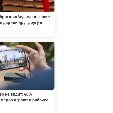
тброс» и«Ведьмак»: какие
е дарили друг другу в
я
во не видит: 40%
ймеров играют в рабочее
я