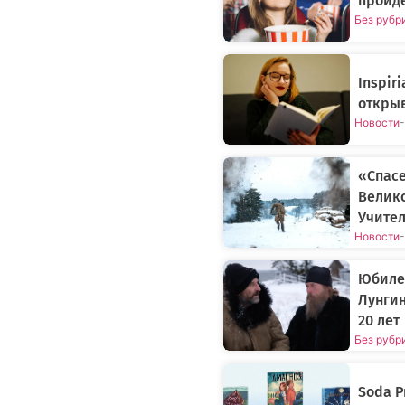
пройде
Без рубр
Inspir
откры
Новости
-
«Спасе
Велико
Учите
Новости
Юбиле
Лунгин
20 лет
Без рубр
Soda P