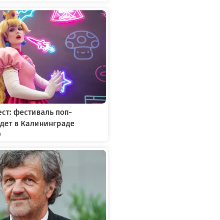
ст: фестиваль поп-
дет в Калининграде
я