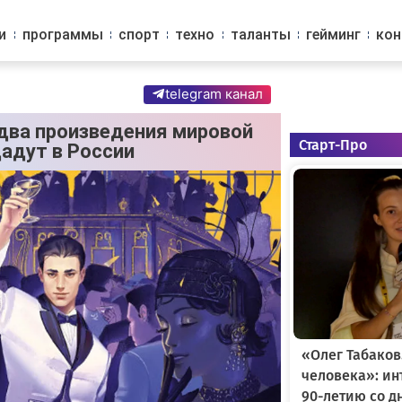
и
программы
спорт
техно
таланты
гейминг
ко
telegram канал
 два произведения мировой
Старт-Про
адут в России
«Олег Табаков
человека»: и
90-летию со д