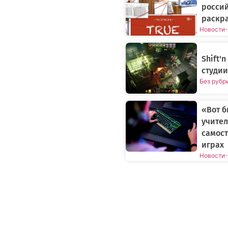
россий
раскра
Новости
-
Shift'
студии
Без рубр
«Вот б
учител
самос
играх
Новости