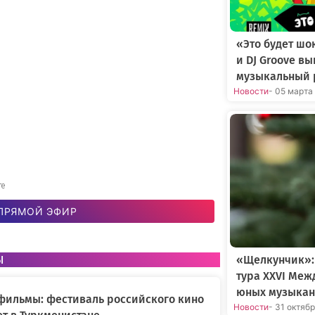
«Это будет шо
и DJ Groove в
музыкальный 
Новости
- 05 марта
те
ПРЯМОЙ ЭФИР
ы
«Щелкунчик»:
тура XXVI Меж
юных музыкан
фильмы: фестиваль российского кино
Новости
- 31 октяб