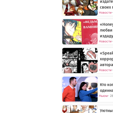
издате
своих 
Новости
-
«Honey
любви
издаду
Новости
-
«Speak
хоррор
автор
Новости
-
Кто ко
одинн
Ньюм
- 2
Уютны