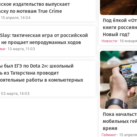
ское издательство выпускает
ску по мотивам True Crime
 15 апреля, 14:04
Под ёлкой «О
книги россиян
Новый год?
n Slay: тактическая игра от российской
Новости
- 16 январ
 не прощает непродуманных ходов
ики
- 13 марта, 11:03
ы был ЕГЭ по Dota 2»: школьный
ь из Татарстана проводит
тоятельные работы в компьютерных
- 03 марта, 14:03
Пока начальст
мобильных ге
время
Гейминг
- 15 апрел