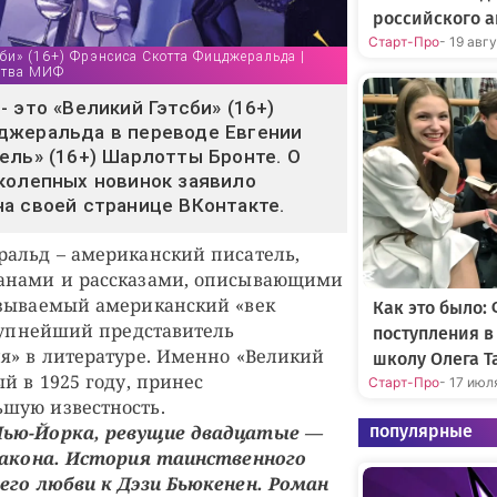
российского а
Старт-Про
- 19 авг
би» (16+) Фрэнсиса Скотта Фицджеральда |
ства МИФ
 это «Великий Гэтсби» (16+)
джеральда в переводе Евгении
ель» (16+) Шарлотты Бронте. О
колепных новинок заявило
а своей странице ВКонтакте.
альд – американский писатель,
анами и рассказами, описывающими
азываемый американский «век
Как это было:
крупнейший представитель
поступления 
я» в литературе. Именно «Великий
школу Олега Т
й в 1925 году, принес
Старт-Про
- 17 июл
шую известность.
популярные
Нью-Йорка, ревущие двадцатые —
 закона. История таинственного
его любви к Дэзи Бьюкенен. Роман