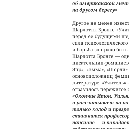
об американской мечт
на другом берегу»
.
Другое не менее изве
Шарлотты Бронте «Учите
перед ее будущими шед
сила психологического 
и борьба за право быть 
Шарлотта Бронте — од
писательниц-романисто
Эйр», «Эмма», «Шерли» 
основоположниц фемин
литературе. «Учитель»
отразилось пережитое 
«Окончив Итон, Уиль
и рассчитывает на п
только холод и презре
становится профессор
пансионе — и попадае