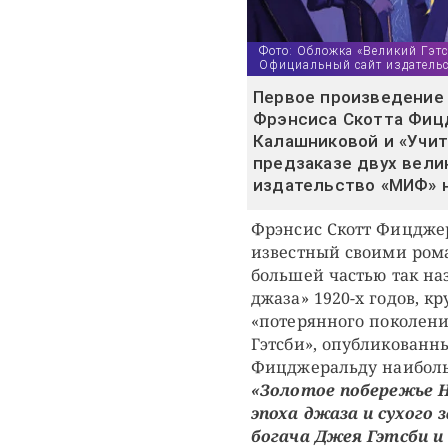
Фото: Обложка «Великий Гэтс
Официальный сайт издатель
Первое произведение -
Фрэнсиса Скотта Фиц
Калашниковой и «Учит
предзаказе двух вели
издательство «МИФ» н
Фрэнсис Скотт Фицджер
известный своими ром
большей частью так н
джаза» 1920-х годов, 
«потерянного поколени
Гэтсби», опубликованны
Фицджеральду наиболь
«Золотое побережье 
эпоха джаза и сухого
богача Джея Гэтсби и 