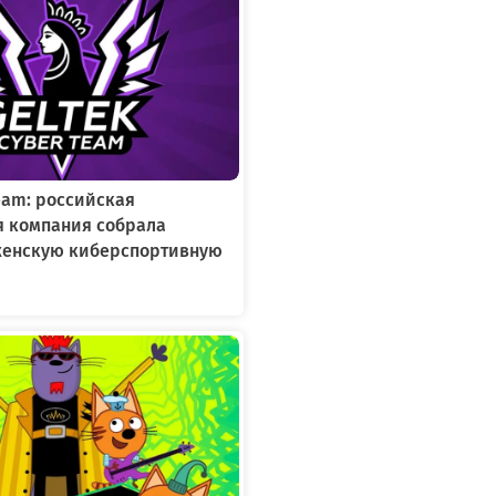
Team: российская
я компания собрала
женскую киберспортивную