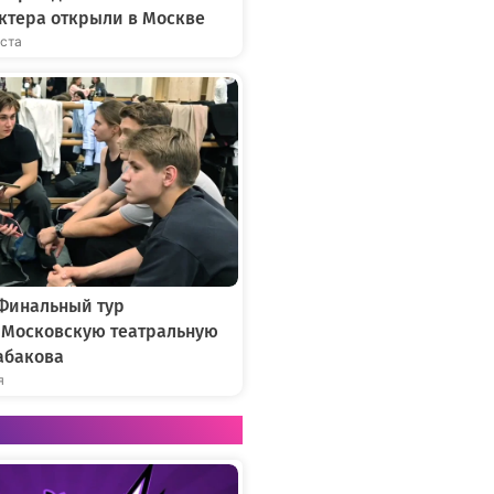
ктера открыли в Москве
уста
 Финальный тур
в Московскую театральную
абакова
я