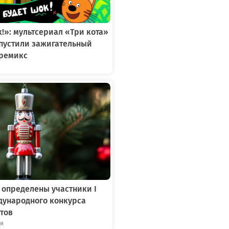
к!»: мультсериал «Три кота»
ыпустили зажигательный
ремикс
 определены участники I
дународного конкурса
тов
ря