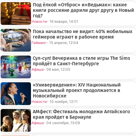
Под ёлкой «Отброс» и«Ведьмак»: какие
книги россияне дарили друг другу в Новый
год?
Новости
- 16 января, 14:01
Пока начальство не видит: 40% мобильных
геймеров играют в рабочее время
Гейминг
- 15 апреля, 12:04
Сул-сул! Вечеринка в стиле игры The Sims
пройдёт в Санкт-Петербурге
Афиша
- 06 мая, 12:05
«Универвидение»: XIV Национальный
музыкальный проект продолжается в
Новосибирске
Новости
- 10 ноября, 12:11
АМфест: Фестиваль молодежи Алтайского
края пройдет в Барнауле
Афиша
- 04 сентября, 15:09