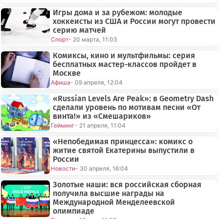
Игры дома и за рубежом: молодые
хоккеисты из США и России могут провести
серию матчей
Спорт
- 20 марта, 11:03
Комиксы, кино и мультфильмы: серия
бесплатных мастер-классов пройдет в
Москве
Афиша
- 09 апреля, 12:04
«Russian Levels Are Peak»: в Geometry Dash
сделали уровень по мотивам песни «От
винта!» из «Смешариков»
Гейминг
- 21 апреля, 11:04
«Непобедимая принцесса»: комикс о
житие святой Екатерины выпустили в
России
Новости
- 30 апреля, 16:04
Золотые наши: вся российская сборная
получила высшие награды на
Международной Менделеевской
олимпиаде