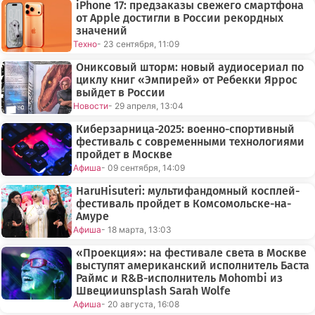
iPhone 17: предзаказы свежего смартфона
от Apple достигли в России рекордных
значений
Техно
- 23 сентября, 11:09
Ониксовый шторм: новый аудиосериал по
циклу книг «Эмпирей» от Ребекки Яррос
выйдет в России
Новости
- 29 апреля, 13:04
Киберзарница-2025: военно-спортивный
фестиваль с современными технологиями
пройдет в Москве
Афиша
- 09 сентября, 14:09
HaruHisuteri: мультифандомный косплей-
фестиваль пройдет в Комсомольске-на-
Амуре
Афиша
- 18 марта, 13:03
«Проекция»: на фестивале света в Москве
выступят американский исполнитель Баста
Раймс и R&B-исполнитель Mohombi из
Швецииunsplash Sarah Wolfe
Афиша
- 20 августа, 16:08