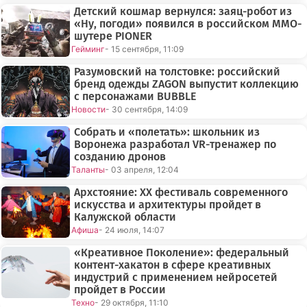
Детский кошмар вернулся: заяц-робот из
«Ну, погоди» появился в российском MMO-
шутере PIONER
Гейминг
- 15 сентября, 11:09
Разумовский на толстовке: российский
бренд одежды ZAGON выпустит коллекцию
с персонажами BUBBLE
Новости
- 30 сентября, 14:09
Собрать и «полетать»: школьник из
Воронежа разработал VR-тренажер по
созданию дронов
Таланты
- 03 апреля, 12:04
Архстояние: XX фестиваль современного
искусства и архитектуры пройдет в
Калужской области
Афиша
- 24 июля, 14:07
«Креативное Поколение»: федеральный
контент-хакатон в сфере креативных
индустрий с применением нейросетей
пройдет в России
Техно
- 29 октября, 11:10