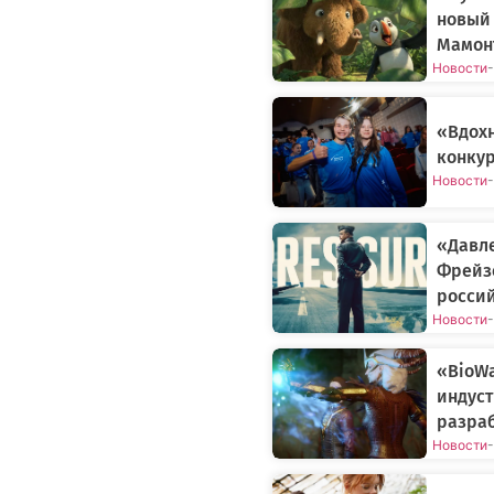
новый
Мамонт
Новости
-
«Вдох
конкур
Новости
-
«Давле
Фрейз
росси
Новости
-
«BioWa
индуст
разраб
Новости
-