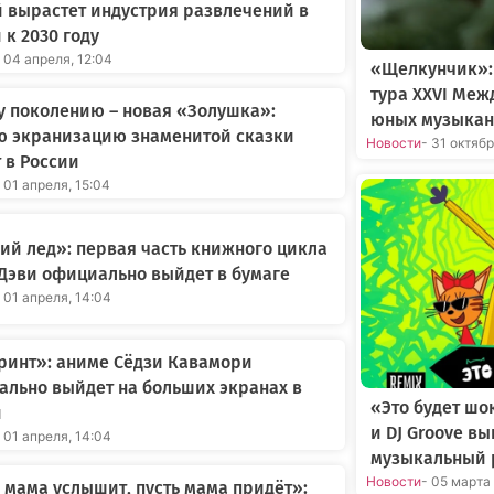
 вырастет индустрия развлечений в
 к 2030 году
 04 апреля, 12:04
«Щелкунчик»:
тура XXVI Меж
 поколению – новая «Золушка»:
юных музыкан
ю экранизацию знаменитой сказки
Новости
- 31 октяб
 в России
 01 апреля, 15:04
й лед»: первая часть книжного цикла
Дэви официально выйдет в бумаге
 01 апреля, 14:04
ринт»: аниме Сёдзи Кавамори
льно выйдет на больших экранах в
«Это будет шо
и
и DJ Groove в
 01 апреля, 14:04
музыкальный 
Новости
- 05 марта
 мама услышит, пусть мама придёт»: