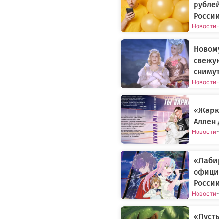
рублей
России
Новости
-
Новому
свежу
снимут
Новости
-
«Жарки
Аллен 
Новости
-
«Лаби
официа
Росси
Новости
-
«Пусть