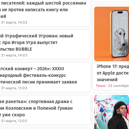
 писателей: каждый шестой россиянин
 не против написать книгу или
рий
 31 марта, 14:03
ый Уграфический Угроман: новый
 про Игоря Угря выпустит
льство BUBBLE
 31 марта, 14:03
iPhone 17: пр
тский конверт – 2026»: XXXIII
от Apple дост
народный фестиваль-конкурс
значений
тической песни принимает заявки
Техно
- 23 сентября
 31 марта, 13:03
я ракетка»: спортивная драма с
ом Козловским и Полиной Гухман
 уже скоро
 31 марта, 12:03