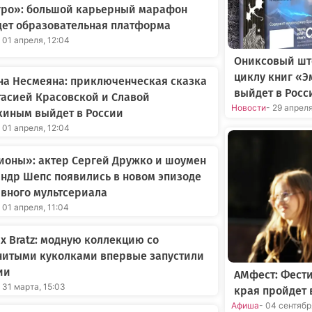
Агро»: большой карьерный марафон
дет образовательная платформа
 01 апреля, 12:04
Ониксовый шт
циклу книг «Э
на Несмеяна: приключенческая сказка
выйдет в Росс
тасией Красовской и Славой
Новости
- 29 апрел
киным выйдет в России
 01 апреля, 12:04
ионы»: актер Сергей Дружко и шоумен
ндр Шепс появились в новом эпизоде
вного мультсериала
 01 апреля, 11:04
 x Bratz: модную коллекцию со
нитыми куколками впервые запустили
ии
АМфест: Фест
 31 марта, 15:03
края пройдет 
Афиша
- 04 сентяб