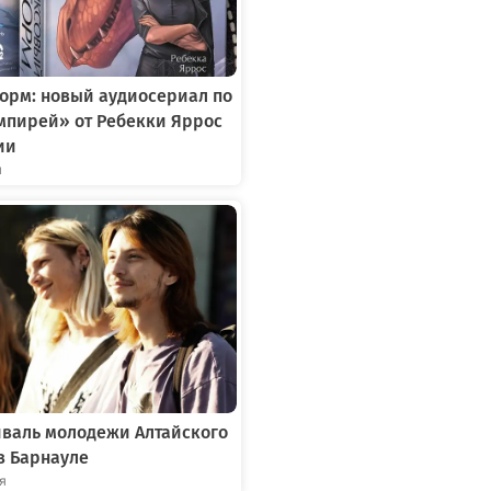
орм: новый аудиосериал по
мпирей» от Ребекки Яррос
ии
я
иваль молодежи Алтайского
в Барнауле
ря