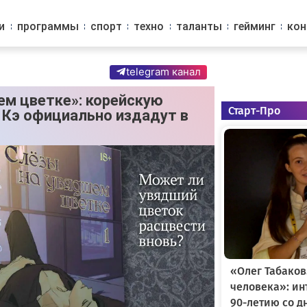
и
программы
спорт
техно
таланты
гейминг
ко
telegram канал
ем цветке»: корейскую
Старт-Про
 Кэ официально издадут в
«Олег Табаков
человека»: и
90-летию со д