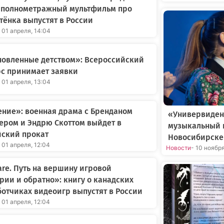
 полнометражный мультфильм про
ёнка выпустят в России
 01 апреля, 14:04
новленные детством»: Всероссийский
с принимает заявки
 01 апреля, 13:04
ние»: военная драма с Бренданом
«Универвиден
ером и Эндрю Скоттом выйдет в
музыкальный 
йский прокат
Новосибирске
 01 апреля, 12:04
Новости
- 10 ноябр
re. Путь на вершину игровой
рии и обратно»: книгу о канадских
отчиках видеоигр выпустят в России
 01 апреля, 12:04