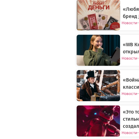
«Любят
бренд 
Новости
-
«WB Кн
открыл
Новости
-
«Война
класси
Новости
-
«Это т
стильн
создал
Новости