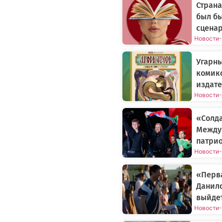
Страна
был бы
сцена
Новости
-
Угарн
комикс
издате
Новости
-
«Солда
Между
патрио
Новости
-
«Перва
Данил
выйдет
Новости
-