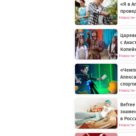
«Я в 
прове
Новости
-
Царев
с Анас
Копей
Новости
-
«Чемп
Алекса
спорти
Новости
-
Befree
знаме
в Росс
Новости
-