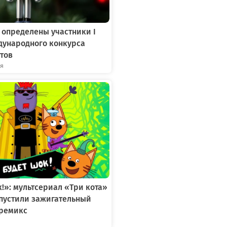
 определены участники I
дународного конкурса
тов
ря
к!»: мультсериал «Три кота»
ыпустили зажигательный
ремикс