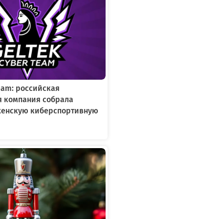
Team: российская
я компания собрала
женскую киберспортивную