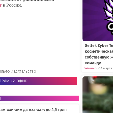
т
в России.
Geltek Cyber 
косметическа
собственную 
команду
Гейминг
- 04 марта
ОМИЛЬФО ИЗДАТЕЛЬСТВО
ПРЯМОЙ ЭФИР
ы
вам «хи-хи» да «ха-ха»: до 4,5 трлн