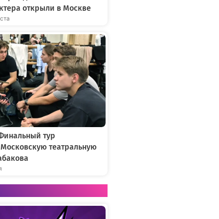
ктера открыли в Москве
уста
 Финальный тур
в Московскую театральную
абакова
я