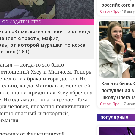
российского а
Старт-Про
- 19 авг
ИЛЬФО ИЗДАТЕЛЬСТВО
тво «Комильфо» готовит к выходу
меняет страсть, мафия,
вь, от которой мурашки по коже –
етке» (18+).
ания — когда-то это было
отношений Хэсу и Минчоля. Теперь
епел от их брака и гора долгов. Но
Как это было:
тельно, когда Минчоль изменяет ей
поступления 
биженная и преданная Хэсу обречена
школу Олега Т
е. Но однажды… она встречает Тэха.
Старт-Про
- 17 июл
ой человек, внезапно появившийся
менно опасный и покорный,
популярные
имания.
томник от филиппинской