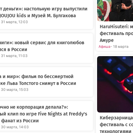
 деньги»: настольную игру выпустили
JOUJOU kids и Музей М. Булгакова
 31 марта, 12:03
HaruHisuteri:
фестиваль про
Амуре
иги»: новый сервис для книголюбов
Афиша
- 18 марта
ся в России
 31 марта, 11:03
 и мир»: фильм по бессмертной
ке Льва Толстого снимут в России
 30 марта, 15:03
очно не корпорация делала?»:
ый клип по игре Five Nights at Freddy's
Киберзарница
 фанат из России
фестиваль с 
- 30 марта, 14:03
технологиями 