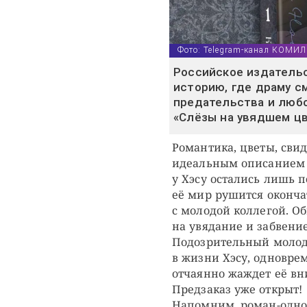
Фото: Telegram-канал КОМ
Российское издательс
историю, где драму с
предательства и любо
«Слёзы на увядшем цв
Романтика, цветы, свид
идеальным описанием 
у Хэсу остались лишь п
её мир рушится оконча
с молодой коллегой. О
на увядание и забвени
Подозрительный молод
в жизни Хэсу, одновре
отчаянно жаждет её вн
Предзаказ уже открыт!
Напомним, роман-одно