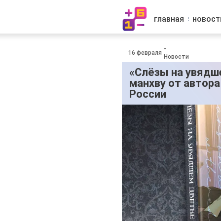
главная
новост
-
16 февраля
Новости
«Слёзы на увядш
манхву от автора
России