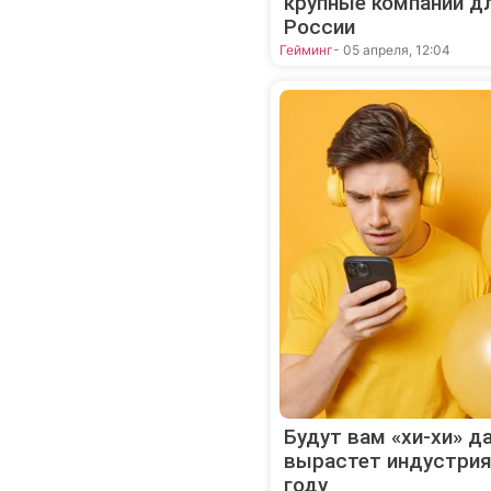
крупные компании д
России
Гейминг
- 05 апреля, 12:04
Будут вам «хи-хи» да
вырастет индустрия 
году