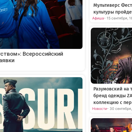
Мультиверс Фест
культуры пройде
Афиша
- 15 сентября, 1
ством»: Всероссийский
аявки
Разумовский на 
бренд одежды Z
коллекцию с пе
Новости
- 30 сентября,