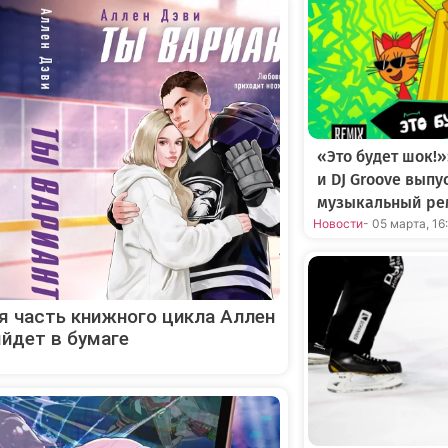
«Это будет шок!»
и DJ Groove вып
музыкальный ре
Новости
- 05 марта, 16
я часть книжного цикла Аллен
йдет в бумаге