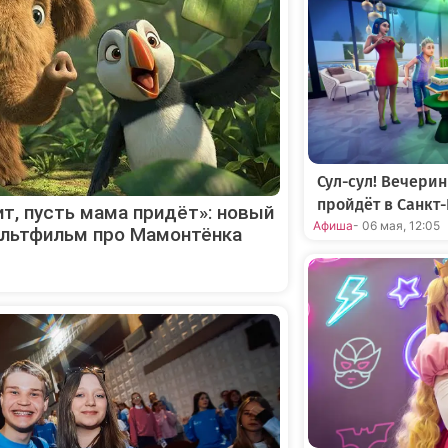
Сул-сул! Вечерин
пройдёт в Санкт
т, пусть мама придёт»: новый
Афиша
- 06 мая, 12:05
льтфильм про Мамонтёнка