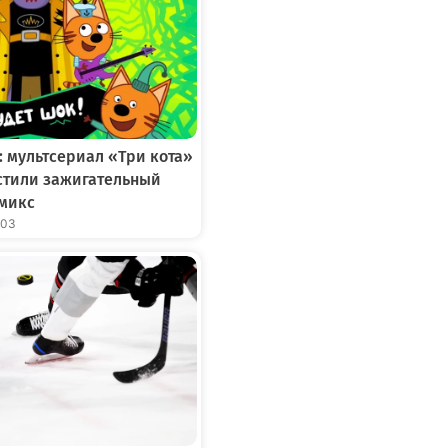
: мультсериал «Три кота»
устили зажигательный
микс
:03