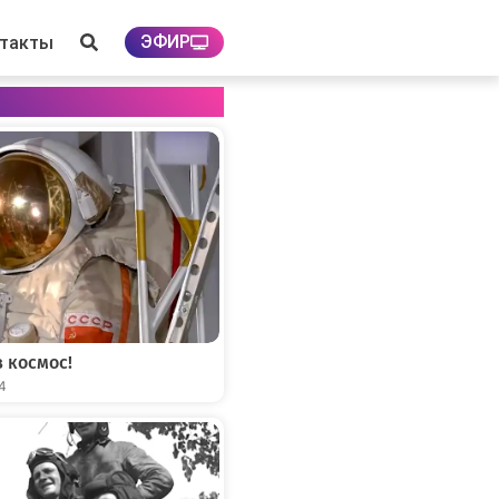
ЭФИР
нтакты
 космос!
04