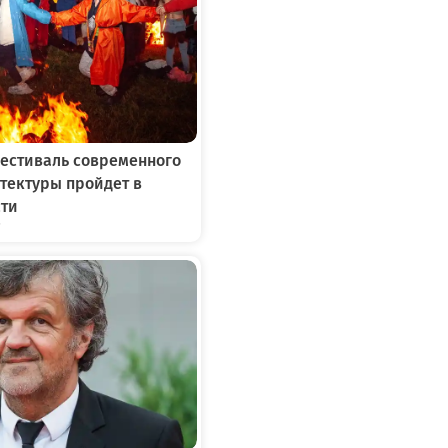
фестиваль современного
итектуры пройдет в
сти
7