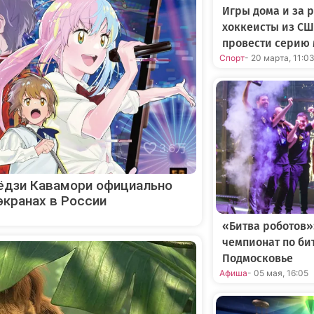
Игры дома и за 
хоккеисты из СШ
провести серию
Спорт
- 20 марта, 11:0
Сёдзи Кавамори официально
экранах в России
«Битва роботов
чемпионат по би
Подмосковье
Афиша
- 05 мая, 16:05