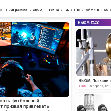
и
программы
спорт
техно
таланты
гейминг
ко
НЬЮМ ТАСС
НЬЮМ: Поехали в
Ньюм
- 29 апреля, 12:
ивать футбольный
т призвал привлекать