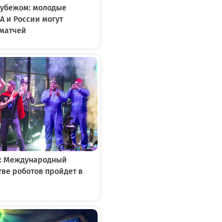
рубежом: молодые
А и России могут
 матчей
3
»: Международный
тве роботов пройдет в