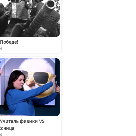
 Победе!
04
 Учитель физики VS
ссница
04