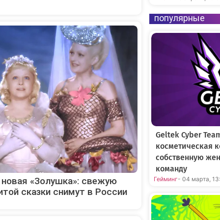
популярные
Geltek Cyber Tea
косметическая к
собственную же
команду
 новая «Золушка»: свежую
Гейминг
- 04 марта, 13
итой сказки снимут в России