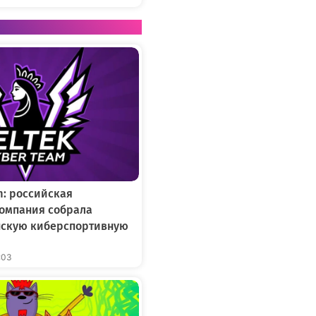
m: российская
омпания собрала
нскую киберспортивную
:03