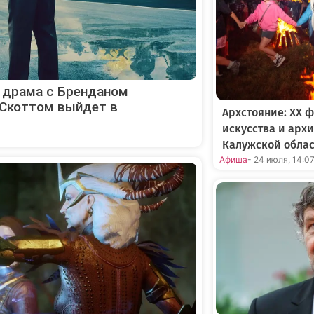
я драма с Бренданом
Скоттом выйдет в
Архстояние: XX 
искусства и арх
Калужской обла
Афиша
- 24 июля, 14:0