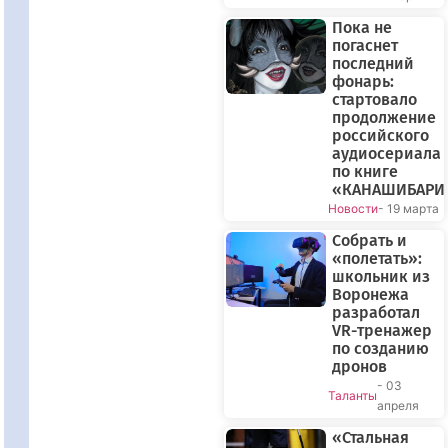
Пока не
погаснет
последний
фонарь:
стартовало
продолжение
российского
аудиосериала
по книге
«КАНАШИБАРИ
Новости
- 19 марта
Собрать и
«полетать»:
школьник из
Воронежа
разработал
VR-тренажер
по созданию
дронов
- 03
Таланты
апреля
«Стальная