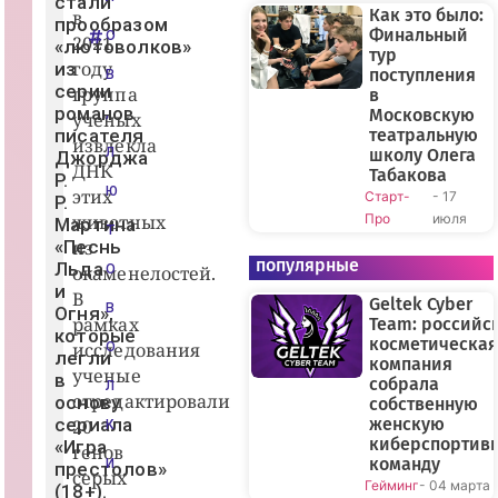
стали
Как это было:
в
прообразом
Финальный
О
2021
«лютоволков»
тур
году
из
поступления
В
серии
группа
в
романов
Московскую
,
ученых
писателя
театральную
извлекла
Л
школу Олега
Джорджа
ДНК
Табакова
Р.
Ю
этих
Старт-
- 17
Р.
животных
Про
июля
Мартина
Т
«Песнь
из
популярные
Льда
окаменелостей.
О
и
В
Geltek Cyber
В
Огня»,
рамках
Team: российс
которые
косметическая
исследования
О
легли
компания
ученые
в
собрала
Л
отредактировали
основу
собственную
сериала
женскую
20
К
киберспортив
«Игра
генов
команду
И
престолов»
серых
Гейминг
- 04 марта
(18+).