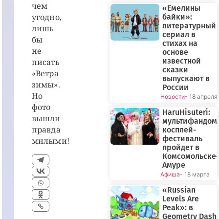
чем
«Емелины
угодно,
байки»:
литературный
лишь
сериал в
бы
стихах на
не
основе
известной
писать
сказки
«Ветра
выпускают в
зимы».
России
Но
Новости
- 18 апреля
фото
HaruHisuteri:
вышли
мультифандом
правда
косплей-
фестиваль
милыми!
пройдет в
Комсомольске-
Амуре
Афиша
- 18 марта
«Russian
Levels Are
Peak»: в
Geometry Dash