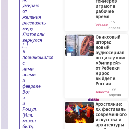
геймеров
умираю
играют в
от
рабочее
время
желания
- 15
рассказать
Гейминг
апреля
миру…
Лютоволк
Ониксовый
вернулся
шторм:
[…]
новый
Я
аудиосериал
познакомился
по циклу книг
«Эмпирей»
с
от Ребекки
ними
Яррос
всеми
выйдет в
в
России
феврале.
- 29
Вот
Новости
апреля
я
ПРЯМОЙ
и
Архстояние:
ЭФИР
Ромул.
XX фестиваль
современного
(Или,
искусства и
может
архитектуры
быть,