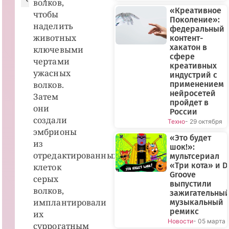
волков,
«Креативное
чтобы
Поколение»:
наделить
федеральный
животных
контент-
хакатон в
ключевыми
сфере
чертами
креативных
ужасных
индустрий с
волков.
применением
нейросетей
Затем
пройдет в
они
России
создали
Техно
- 29 октября
эмбрионы
«Это будет
из
шок!»:
отредактированных
мультсериал
«Три кота» и D
клеток
Groove
серых
выпустили
волков,
зажигательны
имплантировали
музыкальный
ремикс
их
Новости
- 05 марта
суррогатным