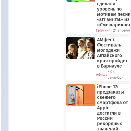
сделали
уровень по
мотивам песни
«От винта!» из
«Смешариков
Гейминг
- 21 апреля
АМфест:
Фестиваль
молодежи
Алтайского
края пройдет
в Барнауле
- 04
Афиша
сентября
iPhone 17:
предзаказы
свежего
смартфона от
Apple
достигли в
России
рекордных
значений