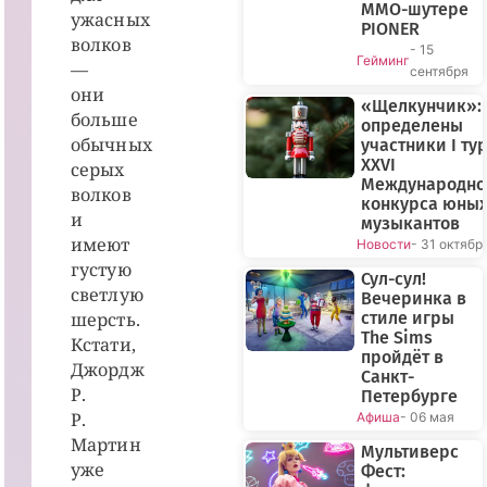
MMO-шутере
ужасных
PIONER
волков
- 15
Гейминг
—
сентября
они
«Щелкунчик»:
больше
определены
обычных
участники I ту
XXVI
серых
Международно
волков
конкурса юны
и
музыкантов
имеют
Новости
- 31 октябр
густую
Сул-сул!
светлую
Вечеринка в
шерсть.
стиле игры
The Sims
Кстати,
пройдёт в
Джордж
Санкт-
Р.
Петербурге
Р.
Афиша
- 06 мая
Мартин
Мультиверс
уже
Фест: