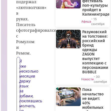
фестиваль
подержал
поп-культуры
«лютоволчков»
пройдет в
в
Калининграде
руках.
- 15
Афиша
Писатель
сентября
сфотографировался
Разумовский
с
на толстовке:
российский
Ромулом
бренд
и
одежды
Ремом.
ZAGON
выпустит
Я
коллекцию с
уже
персонажами
несколько
BUBBLE
месяцев
- 30
Новости
держу
сентября
язык
Пока
за
начальство
зубами,
не видит:
поклявшись
40%
молчать,
мобильных
но