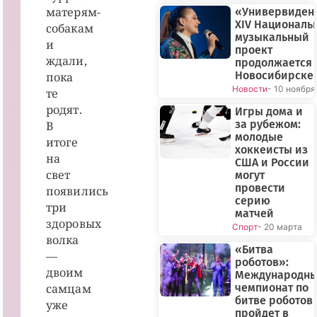
матерям-
«Универвиден
XIV Националь
собакам
музыкальный
и
проект
ждали,
продолжается 
Новосибирске
пока
Новости
- 10 ноября
те
родят.
Игры дома и
за рубежом:
В
молодые
итоге
хоккеисты из
на
США и России
свет
могут
провести
появились
серию
три
матчей
здоровых
Спорт
- 20 марта
волка
«Битва
—
роботов»:
двоим
Международн
самцам
чемпионат по
битве роботов
уже
пройдет в