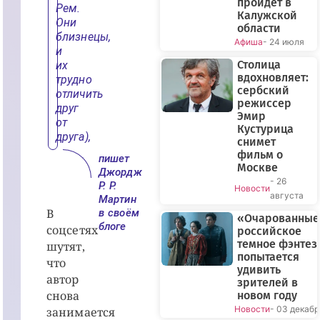
пройдет в
Рем.
Калужской
Они
области
близнецы,
Афиша
- 24 июля
и
Столица
их
вдохновляет:
трудно
сербский
отличить
режиссер
друг
Эмир
от
Кустурица
друга),
снимет
фильм о
пишет
Москве
Джордж
- 26
Р. Р.
Новости
августа
Мартин
В
в своём
«Очарованные
блоге
соцсетях
российское
темное фэнтез
шутят,
попытается
что
удивить
автор
зрителей в
снова
новом году
Новости
- 03 декабр
занимается