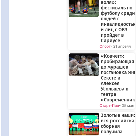
воля»:
фестиваль по
футболу среди
людей с
инвалидность
и лиц с ОВЗ
пройдет в
Сириусе
Спорт
- 21 апреля
«Ковчег»:
пробирающая
до мурашек
постановка Ян
Сексте и
Алексея
Усольцева в
театре
«Современник
Старт-Про
- 05 мая
Золотые наши:
вся российска
сборная
получила