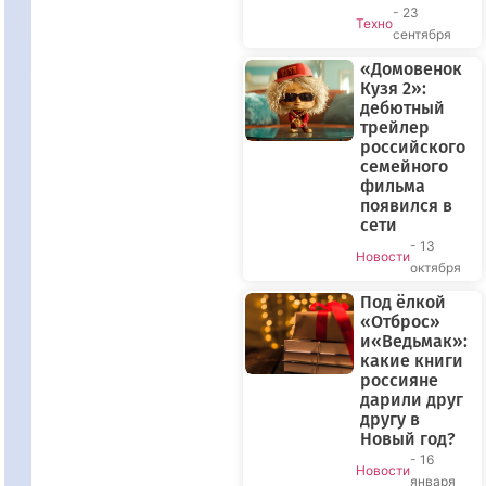
- 23
Техно
сентября
«Домовенок
Кузя 2»:
дебютный
трейлер
российского
семейного
фильма
появился в
сети
- 13
Новости
октября
Под ёлкой
«Отброс»
и«Ведьмак»:
какие книги
россияне
дарили друг
другу в
Новый год?
- 16
Новости
января