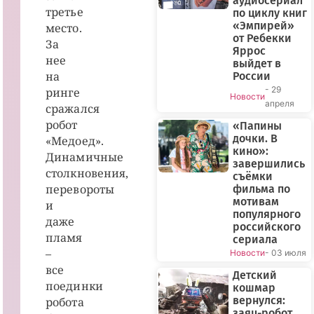
аудиосериал
третье
по циклу книг
«Эмпирей»
место.
от Ребекки
За
Яррос
нее
выйдет в
на
России
- 29
ринге
Новости
апреля
сражался
робот
«Папины
дочки. В
«Медоед».
кино»:
Динамичные
завершились
столкновения,
съёмки
перевороты
фильма по
мотивам
и
популярного
даже
российского
пламя
сериала
–
Новости
- 03 июля
все
Детский
поединки
кошмар
вернулся:
робота
заяц-робот