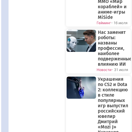
ММО «Мир
кораблей» и
аниме-игры
MiSide
Гейминг
- 16 июля
Нас заменят
роботы:
названы
профессии,
наиболее
подверженные
влиянию ИИ
Новости
- 31 июля
Украшения
по CS2 и Dota
2: коллекцию
в стиле
популярных
игр выпустил
российский
ювелир
Дмитрий
«Mozi J»