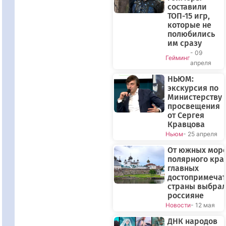
составили
ТОП-15 игр,
которые не
полюбились
им сразу
- 09
Гейминг
апреля
НЬЮМ:
экскурсия по
Министерству
просвещения
от Сергея
Кравцова
Ньюм
- 25 апреля
От южных море
полярного края
главных
достопримечат
страны выбра
россияне
Новости
- 12 мая
ДНК народов