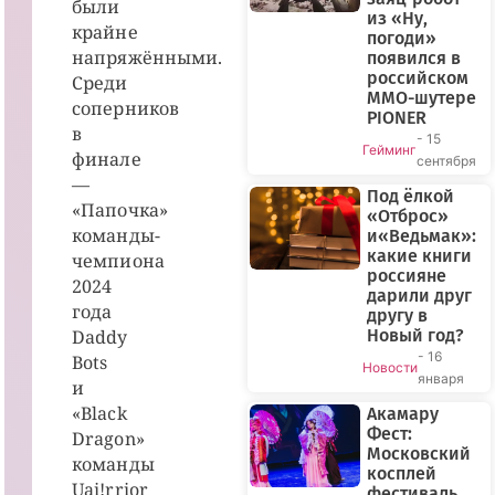
были
из «Ну,
крайне
погоди»
напряжёнными.
появился в
российском
Среди
MMO-шутере
соперников
PIONER
в
- 15
Гейминг
финале
сентября
—
Под ёлкой
«Папочка»
«Отброс»
команды-
и«Ведьмак»:
какие книги
чемпиона
россияне
2024
дарили друг
года
другу в
Daddy
Новый год?
- 16
Bots
Новости
января
и
«Black
Акамару
Фест:
Dragon»
Московский
команды
косплей
Uai!rrior
фестиваль