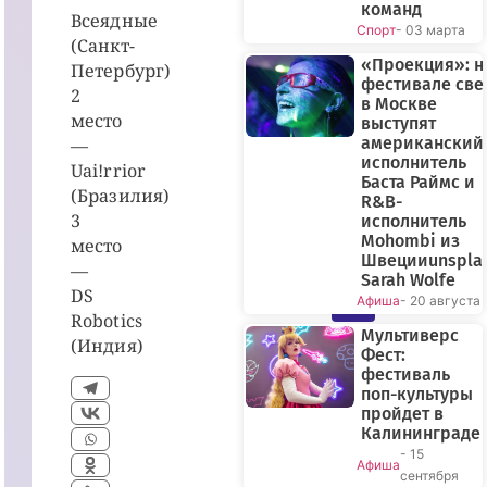
команд
Всеядные
Спорт
- 03 марта
(Санкт-
«Проекция»: н
Петербург)
фестивале све
2
в Москве
место
выступят
американский
—
исполнитель
Uai!rrior
Баста Раймс и
(Бразилия)
R&B-
3
исполнитель
Mohombi из
место
Швецииunspla
—
ПРЯМОЙ
Sarah Wolfe
DS
Афиша
- 20 августа
ЭФИР
Robotics
Мультиверс
(Индия)
Фест:
фестиваль
поп-культуры
пройдет в
Калининграде
- 15
Афиша
сентября