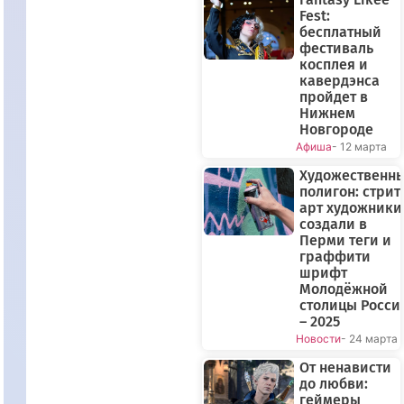
Fest:
бесплатный
фестиваль
косплея и
кавердэнса
пройдет в
Нижнем
Новгороде
Афиша
- 12 марта
Художественн
полигон: стрит
арт художники
создали в
Перми теги и
граффити
шрифт
Молодёжной
столицы Росси
– 2025
Новости
- 24 марта
От ненависти
до любви:
геймеры