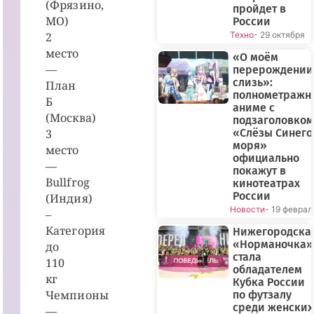
(Фрязино,
пройдет в
МО)
России
2
Техно
- 29 октября
место
«О моём
—
перерождении
слизь»:
План
полнометражн
Б
аниме с
(Москва)
подзаголовком
3
«Слёзы Синего
моря»
место
официально
—
покажут в
Bullfrog
кинотеатрах
России
(Индия)
Новости
- 19 феврал
–
Категория
Нижегородска
«Норманочка»
до
стала
110
обладателем
кг
Кубка России
Чемпионы
по футзалу
среди женских
—