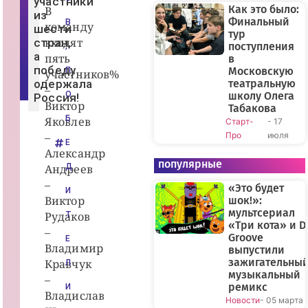
участники
»
Как это было:
В
из
В
Финальный
В
команду
К
шести
тур
о
входят
стран,
н
поступления
,
т
а
пять
в
а
победу
Московскую
П
участников%
к
одержала
театральную
т
–
е
О
школу Олега
Россия!
Виктор
Табакова
Б
Яковлев
Старт-
- 17
–
Про
июля
Е
Александр
популярные
Андреев
Д
–
«Это будет
И
Виктор
шок!»:
мультсериал
Рудаков
Т
«Три кота» и D
–
Groove
Е
Владимир
выпустили
зажигательны
Кравчук
Л
музыкальный
–
ремикс
И
Владислав
Новости
- 05 марта