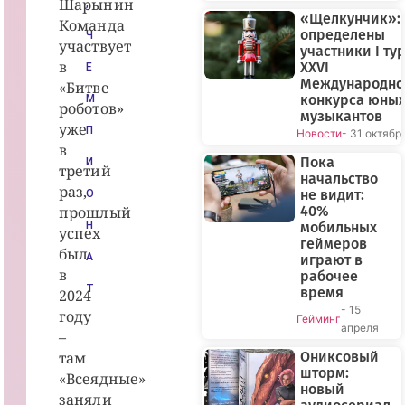
Шарынин
,
«Щелкунчик»:
Команда
определены
Ч
участвует
участники I ту
в
XXVI
Е
Международно
«Битве
конкурса юны
М
роботов»
музыкантов
уже
П
Новости
- 31 октябр
в
Пока
И
третий
начальство
раз,
не видит:
О
прошлый
40%
Н
мобильных
успех
геймеров
был
А
играют в
в
рабочее
Т
время
2024
- 15
году
Гейминг
апреля
–
там
Ониксовый
шторм:
«Всеядные»
новый
заняли