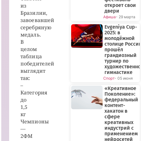
из
откроет свои
двери
Бразилии,
Афиша
- 29 марта
завоевавшей
серебряную
Evgeniya Cup-
2025: в
медаль.
молодёжной
В
столице Росси
целом
прошёл
грандиозный
таблица
турнир по
победителей
художественн
выглядит
гимнастике
так:
Спорт
- 05 июня
–
«Креативное
Категория
Поколение»:
до
федеральный
контент-
1,5
хакатон в
кг
сфере
Чемпионы
креативных
индустрий с
—
применением
2ФМ
нейросетей