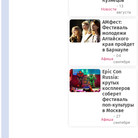
Кузнецов
- 13
Новости
августа
АМфест:
Фестиваль
молодежи
Алтайского
края пройдет
в Барнауле
- 04
Афиша
сентября
Epic Con
Russia:
крутых
косплееров
соберет
фестиваль
поп-культуры
в Москве
- 27
Афиша
сентября