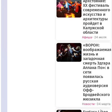
Архстояние:
XX фестиваль
современного
искусства и
архитектуры
пройдет в
Калужской
области
Афиша
- 24 июля
«ВОРОН:
воображаемая
жизнь и
загадочная
смерть Эдгара
Аллана По»: в
сети
появилась
русская
аудиоверсия
Офф-
Бродвейского
мюзикла
Новости
- 04 марта
Fantasy Likee