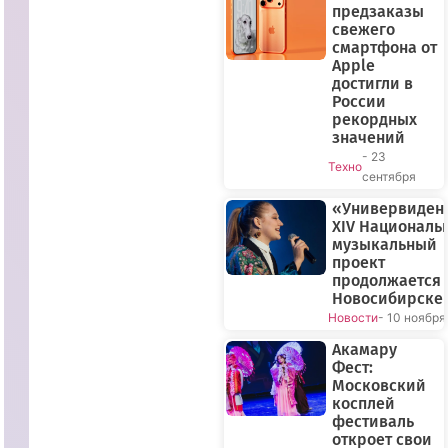
предзаказы
свежего
смартфона от
Apple
достигли в
России
рекордных
значений
- 23
Техно
сентября
«Универвиден
XIV Националь
музыкальный
проект
продолжается 
Новосибирске
Новости
- 10 ноября
Акамару
Фест:
Московский
косплей
фестиваль
откроет свои