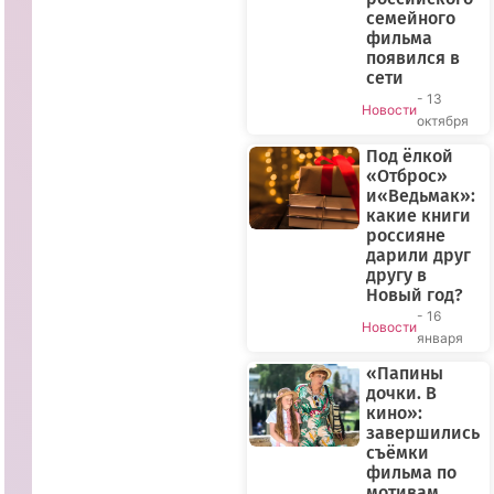
семейного
фильма
появился в
сети
- 13
Новости
октября
Под ёлкой
«Отброс»
и«Ведьмак»:
какие книги
россияне
дарили друг
другу в
Новый год?
- 16
Новости
января
«Папины
дочки. В
кино»:
завершились
съёмки
фильма по
мотивам