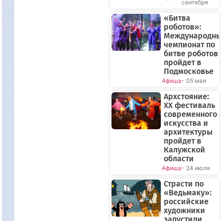
сентября
«Битва
роботов»:
Международн
чемпионат по
битве роботов
пройдет в
Подмосковье
Афиша
- 05 мая
Архстояние:
XX фестиваль
современного
искусства и
архитектуры
пройдет в
Калужской
области
Афиша
- 24 июля
Страсти по
«Ведьмаку»:
российские
художники
запустили