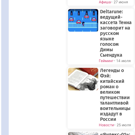
Афиша
- 27 июня
Deltarune:
ведущий-
кассета Тенна
заговорит на
русском
языке
голосом
Димы
Сыендука
Гейминг
- 14 июля
Легенды о
Фэй:
китайский
роман о
великом
путешествии
талантливой
воительницы
издадут в
России
Новости
- 25 июля
«Яндекс-01»: