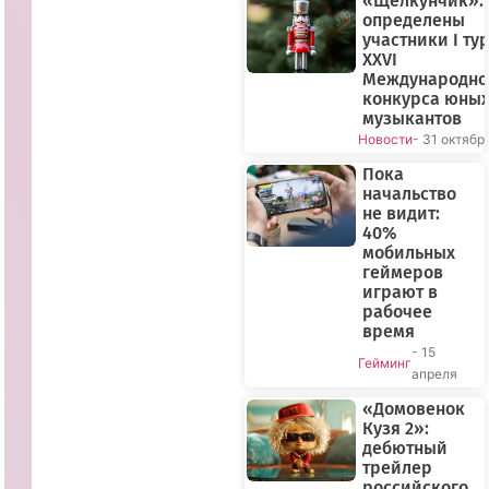
«Щелкунчик»:
определены
участники I ту
XXVI
Международно
конкурса юны
музыкантов
Новости
- 31 октябр
Пока
начальство
не видит:
40%
мобильных
геймеров
играют в
рабочее
время
- 15
Гейминг
апреля
«Домовенок
Кузя 2»:
дебютный
трейлер
российского