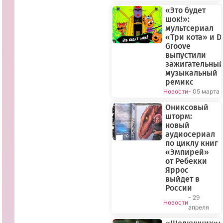
«Это будет
шок!»:
мультсериал
«Три кота» и D
Groove
выпустили
зажигательны
музыкальный
ремикс
Новости
- 05 марта
Ониксовый
шторм:
новый
аудиосериал
по циклу книг
«Эмпирей»
от Ребекки
Яррос
выйдет в
России
- 29
Новости
апреля