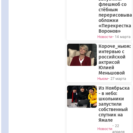
флешмоб со
стёбным
перерисовыва
обложки
«Перекрестка
Воронов»
Новости
- 14 марта
Короче_ньюм:
интервью с
российской
актрисой
Юлией
Меньшовой
Ньюм
- 27 марта
Из Ноябрьска
- в небо:
школьники
запустили
собственный
спутник на
Ямале
- 22
Новости
апреля