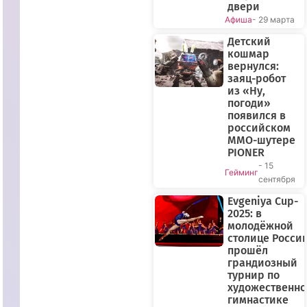
двери
Афиша
- 29 марта
Детский
кошмар
вернулся:
заяц-робот
ПРЯМОЙ
из «Ну,
погоди»
ЭФИР
появился в
российском
MMO-шутере
PIONER
- 15
Гейминг
сентября
Evgeniya Cup-
2025: в
молодёжной
столице Росси
прошёл
грандиозный
турнир по
художественн
гимнастике