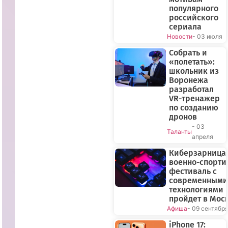
популярного
российского
сериала
Новости
- 03 июля
Собрать и
«полетать»:
школьник из
Воронежа
разработал
VR-тренажер
по созданию
дронов
- 03
Таланты
апреля
Киберзарница-
военно-спорт
фестиваль с
современными
технологиями
пройдет в Мос
Афиша
- 09 сентябр
iPhone 17: