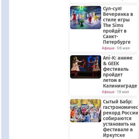
Сул-сул!
Вечеринка в
стиле игры
The Sims
пройдёт в
Санкт-
Петербурге
Афиша
- 06 мая
Ani-K: аниме
& GEEK
фестиваль
пройдет
летом в
Калининграде
Афиша
- 19 мая
Сытый Бабр:
гастрономиче
рекорд России
собираются
установить на
фестивале в
Иркутске