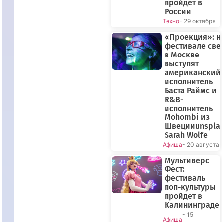
пройдет в
России
Техно
- 29 октября
«Проекция»: н
фестивале све
в Москве
выступят
американский
исполнитель
Баста Раймс и
R&B-
исполнитель
Mohombi из
Швецииunspla
Sarah Wolfe
Афиша
- 20 августа
Мультиверс
Фест:
фестиваль
поп-культуры
пройдет в
Калининграде
- 15
Афиша