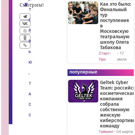
ч
Как это было:
Смотрим!
е.
Финальный
Т
И
тур
н
т
поступления
Е
е
в
р
Московскую
Р
в
театральную
ь
ю
В
школу Олега
с
Табакова
С
Ь
Старт-
- 17
е
р
Про
июля
г
Ю
е
е
популярные
,
м
Б
Geltek Cyber
е
Т
з
Team: российс
р
косметическая
А
у
компания
к
собрала
о
С
в
собственную
ы
женскую
С
м
киберспортив
»
команду
Гейминг
- 04 марта