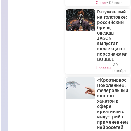
Спорт
- 05 июня
Разумовский
на толстовке:
российский
бренд
одежды
ZAGON
выпустит
коллекцию с
персонажами
BUBBLE
- 30
Новости
сентября
«Креативное
Поколение»:
федеральный
контент-
хакатон в
сфере
креативных
индустрий с
применением
нейросетей