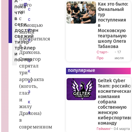
А
п
Как это было:
этого
пока
р
Финальный
С
он
о
что
тур
к
с
в
а
поступления
С
т
сети
помощью
в
ч
доступен
Московскую
И
магии
и
свежий
театральную
к
превратился
а
Я
школу Олега
тизер-
в
Табакова
трейлер
,
Дракона.
Старт-
- 17
и
Святогор
Про
июля
постер.
С
спрятал
популярные
три
К
артефакта
Geltek Cyber
А
(коготь,
Team: российс
косметическая
глаз
З
компания
и
собрала
К
жилу
собственную
женскую
Дракона)
А
киберспортив
в
команду
современном
Гейминг
- 04 марта