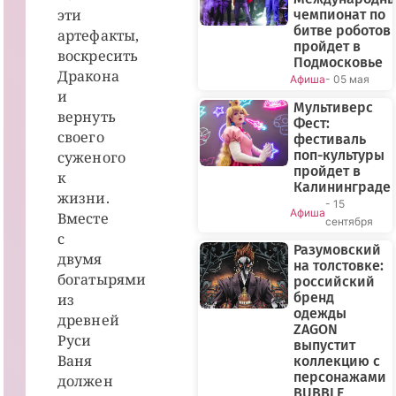
эти
чемпионат по
битве роботов
артефакты,
пройдет в
воскресить
Подмосковье
Дракона
Афиша
- 05 мая
и
Мультиверс
вернуть
Фест:
своего
фестиваль
поп-культуры
суженого
пройдет в
к
Калининграде
жизни.
- 15
Афиша
Вместе
сентября
с
Разумовский
двумя
на толстовке:
богатырями
российский
бренд
из
одежды
древней
ZAGON
Руси
выпустит
Ваня
коллекцию с
персонажами
должен
BUBBLE