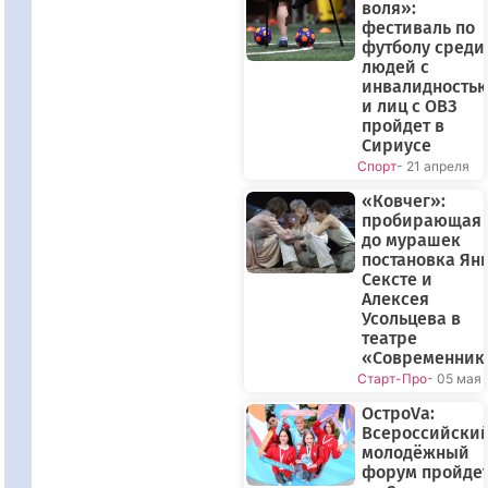
воля»:
фестиваль по
футболу среди
людей с
инвалидность
и лиц с ОВЗ
пройдет в
Сириусе
Спорт
- 21 апреля
«Ковчег»:
пробирающая
до мурашек
постановка Ян
Сексте и
Алексея
Усольцева в
театре
«Современник
Старт-Про
- 05 мая
ОстроVа:
Всероссийски
молодёжный
форум пройде