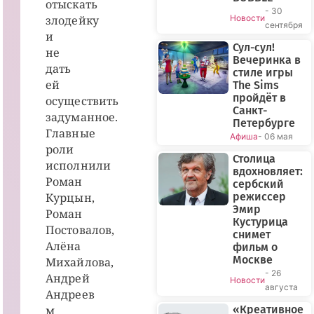
отыскать
- 30
злодейку
Новости
сентября
и
Сул-сул!
не
Вечеринка в
дать
стиле игры
ей
The Sims
пройдёт в
осуществить
Санкт-
задуманное.
Петербурге
Главные
Афиша
- 06 мая
роли
Столица
исполнили
вдохновляет:
Роман
сербский
Курцын,
режиссер
Эмир
Роман
Кустурица
Постовалов,
снимет
Алёна
фильм о
Москве
Михайлова,
- 26
Андрей
Новости
августа
Андреев
м
«Креативное