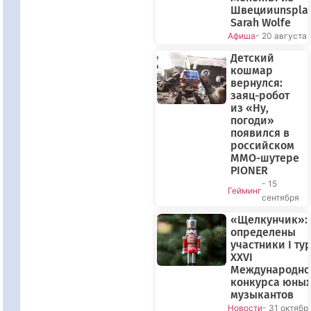
Швецииunspla
Sarah Wolfe
Афиша
- 20 августа
Детский
кошмар
вернулся:
заяц-робот
из «Ну,
погоди»
появился в
российском
MMO-шутере
PIONER
- 15
Гейминг
сентября
«Щелкунчик»:
определены
участники I ту
XXVI
Международно
конкурса юны
музыкантов
Новости
- 31 октябр