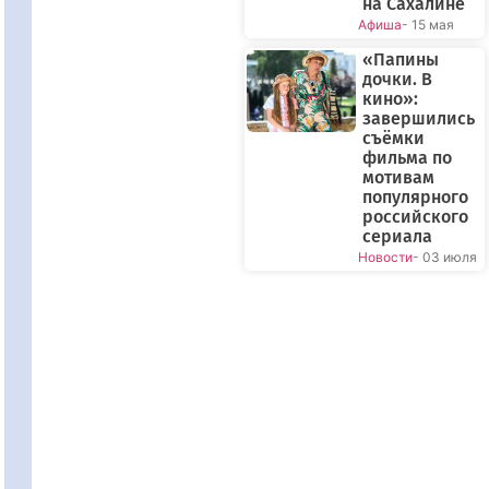
на Сахалине
Афиша
- 15 мая
«Папины
дочки. В
кино»:
завершились
съёмки
фильма по
мотивам
популярного
российского
сериала
Новости
- 03 июля