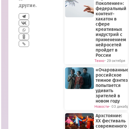
Поколение»:
другие.
федеральный
контент-
хакатон в
сфере
креативных
индустрий с
применением
нейросетей
пройдет в
России
Техно
- 29 октября
«Очарованные
российское
темное фэнтез
попытается
удивить
зрителей в
новом году
Новости
- 03 декабр
Архстояние:
XX фестиваль
современного