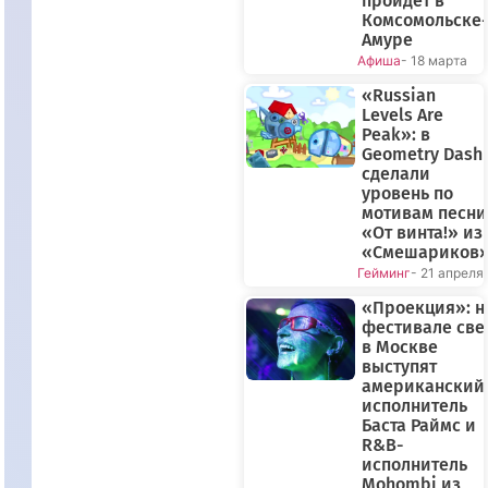
пройдет в
Комсомольске-
Амуре
Афиша
- 18 марта
«Russian
Levels Are
Peak»: в
Geometry Dash
сделали
уровень по
мотивам песни
«От винта!» из
«Смешариков
Гейминг
- 21 апреля
«Проекция»: н
фестивале све
в Москве
выступят
американский
исполнитель
Баста Раймс и
R&B-
исполнитель
Mohombi из