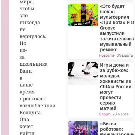
мире,
«Это будет
чтобы
шок!»:
зло
мультсериал
никогда
«Три кота» и D
Groove
не
выпустили
вернулось.
зажигательны
Но
музыкальный
из-
ремикс
Новости
- 05 марта
за
школьника
Игры дома и
Вани
за рубежом:
молодые
в
хоккеисты из
наше
США и России
время
могут
провести
проникает
серию
возлюбленная
матчей
Колдуна.
Спорт
- 20 марта
Она
«Битва
хочет
роботов»:
найти
Международн