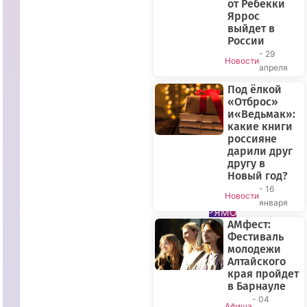
от Ребекки
Яррос
выйдет в
России
- 29
Новости
апреля
Под ёлкой
«Отброс»
и«Ведьмак»:
какие книги
россияне
дарили друг
другу в
Новый год?
- 16
Новости
января
ПРЯМОЙ
АМфест:
ЭФИР
Фестиваль
молодежи
Алтайского
края пройдет
в Барнауле
- 04
Афиша