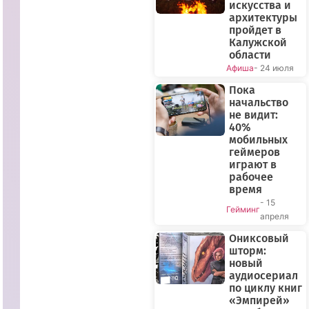
искусства и
архитектуры
пройдет в
Калужской
области
Афиша
- 24 июля
Пока
начальство
не видит:
40%
мобильных
геймеров
играют в
рабочее
время
- 15
Гейминг
апреля
Ониксовый
шторм:
новый
аудиосериал
по циклу книг
«Эмпирей»