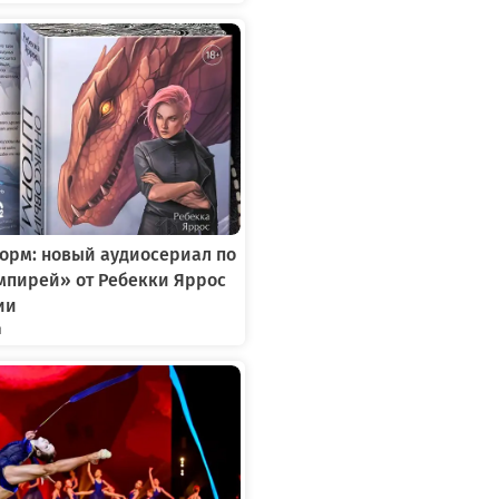
орм: новый аудиосериал по
мпирей» от Ребекки Яррос
ии
я