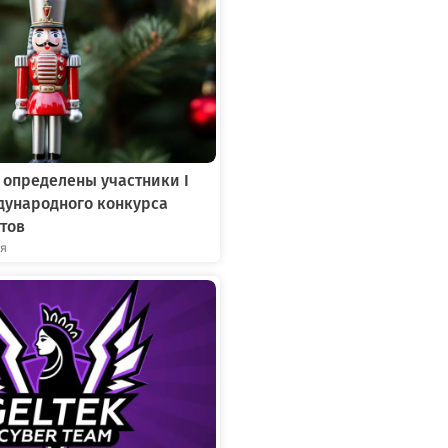
 определены участники I
дународного конкурса
тов
ря