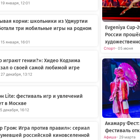
 19 января, 12:01
ывая корни: школьники из Удмуртии
Evgeniya Cup-
отали три мобильные игры на родном
России прошё
художественн
 15 января, 16:01
Спорт
- 05 июня
о играют гении?»: Хидео Кодзима
зал о своей самой любимой игре
 27 декабря, 13:12
н Lite: фестиваль игр и увлечений
т в Москве
25 декабря, 16:12
Акамару Фест
 Гром: Игра против правил»: сериал
фестиваль отк
шумевшей российской киновселенной
Афиша
- 29 марта