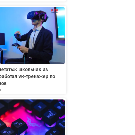
летать»: школьник из
работал VR-тренажер по
нов
я