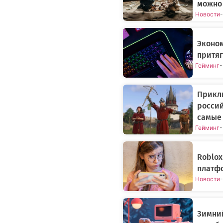
можно 
Новости
-
Эконом
притяг
Гейминг
-
Приклю
росси
самые 
Гейминг
-
Roblox
платфо
Новости
-
Зимни