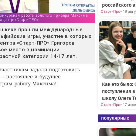
российского а
Старт-Про
- 19 авг
Конкурсная работа золотого призёра Максима
иацентр «Старт-ПРО»
Бишкеке прошли международные
фийские игры, участие в которых
ентра «Старт-ПРО» Григоров
вое место в номинации
растной категории 14-17 лет.
 участникам задали подготовить
 — настоящее и будущее
трим работу Максима!
Как это было:
поступления 
школу Олега Т
Старт-Про
- 17 июл
популярные