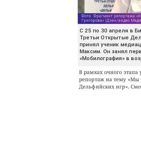
Фото: Фрагмент репортажа «
Григорова» |Дзен/видео Мед
С 25 по 30 апреля в 
Третьи Открытые Дель
принял ученик медиац
Максим. Он занял пер
«Мобилография» в воз
В рамках очного этапа
репортаж на тему «Мы
Дельфийских игр». Смо