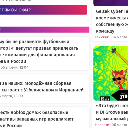
ПРЯМОЙ ЭФИР
Geltek Cyber 
косметическа
собственную 
ы
команду
Гейминг
- 04 марта
му бы не развивать футбольный
тор?»: депутат призвал привлекать
ые компании для финансирования
ва в России
 05 апреля, 12:04
 за наших: Молодёжная сборная
 сыграет с Узбекистаном и Иорданией
3 марта, 13:03
«Это будет шо
и DJ Groove в
 есть Roblox дома»: безопасные
музыкальный 
нативы западных игр предлагают
Новости
- 05 марта
ь в России