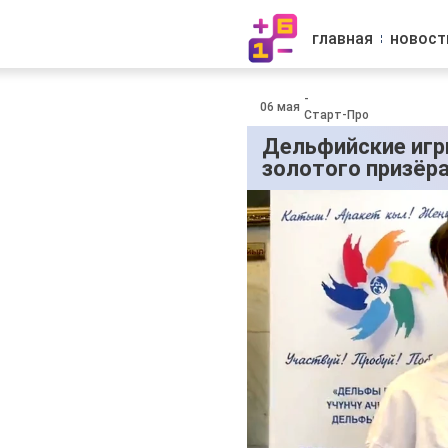
главная
новост
-
06 мая
Старт-Про
Дельфийские игр
золотого призёр