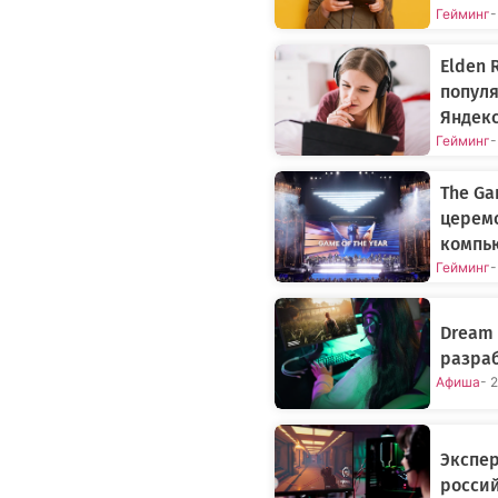
Гейминг
-
Elden R
попул
Яндекс
Гейминг
-
The Ga
церем
компью
Гейминг
-
Dream 
разраб
Афиша
- 
Экспер
росси