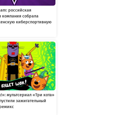
Team: российская
я компания собрала
женскую киберспортивную
к!»: мультсериал «Три кота»
ыпустили зажигательный
ремикс