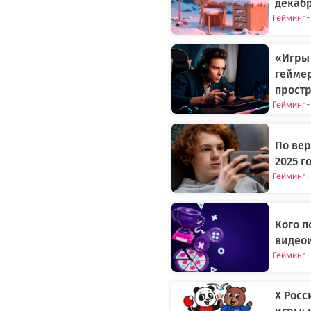
декабр
Гейминг
-
«Игры 
геймер
простр
Гейминг
-
По вер
2025 г
Гейминг
-
Кого п
видеои
Гейминг
-
X Росс