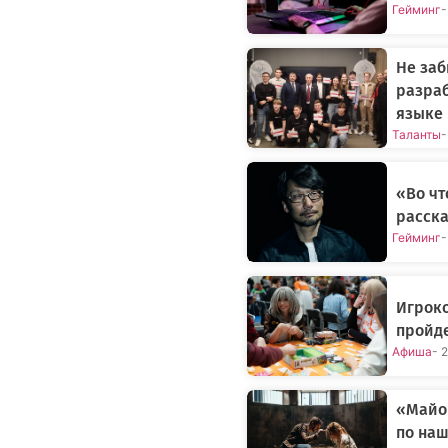
Гейминг
-
Не заб
разраб
языке
Таланты
-
«Во чт
расска
Гейминг
-
Игроко
пройде
Афиша
- 
«Майор
по на