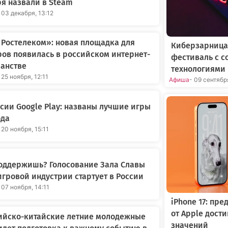
я назвали в Steam
 03 декабря, 13:12
Ростелеком»: новая площадка для
Киберзарница
ов появилась в российском интернет-
фестиваль с 
анстве
технологиями 
 25 ноября, 12:11
Афиша
- 09 сентябр
сии Google Play: названы лучшие игры
ода
 20 ноября, 15:11
оддержишь? Голосование Зала Славы
гровой индустрии стартует в России
 07 ноября, 14:11
iPhone 17: пр
от Apple дост
ийско-китайские летние молодежные
значений