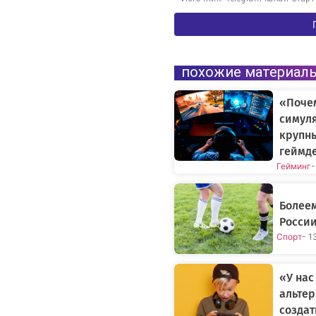
похожие материал
«Поче
симуля
крупн
геймде
Гейминг
-
Болеем
России
Спорт
- 1
«У нас
альтер
создат