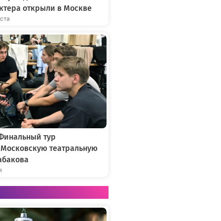
ктера открыли в Москве
уста
 Финальный тур
в Московскую театральную
абакова
я