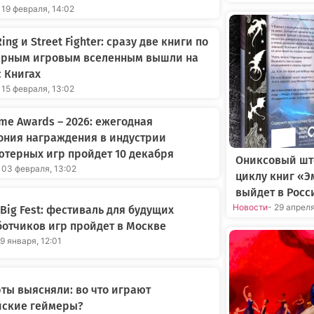
 19 февраля, 14:02
ing и Street Fighter: сразу две книги по
ярным игровым вселенным вышли на
 Книгах
 15 февраля, 13:02
me Awards – 2026: ежегодная
ония награждения в индустрии
терных игр пройдет 10 декабря
Ониксовый шт
 03 февраля, 13:02
циклу книг «Э
выйдет в Росс
Новости
- 29 апрел
Big Fest: фестиваль для будущих
отчиков игр пройдет в Москве
29 января, 12:01
ты выясняли: во что играют
йские геймеры?