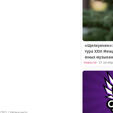
«Щелкунчик»:
тура XXVI Меж
юных музыкан
Новости
- 31 октяб
т-ПРО | Медиацентр