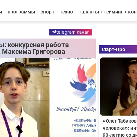
и
программы
спорт
техно
таланты
гейминг
ко
telegram канал
ы: конкурсная работа
Старт-Про
а Максима Григорова
«Олег Табаков
человека»: и
90-летию со д