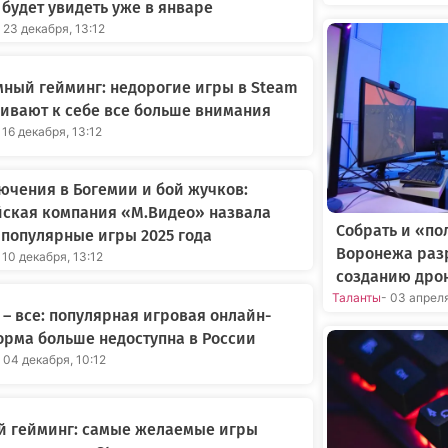
будет увидеть уже в январе
 23 декабря, 13:12
ный гейминг: недорогие игры в Steam
ивают к себе все больше внимания
 16 декабря, 13:12
чения в Богемии и бой жучков:
йская компания «М.Видео» назвала
Собрать и «по
популярные игры 2025 года
Воронежа раз
 10 декабря, 13:12
созданию дро
Таланты
- 03 апрел
 – все: популярная игровая онлайн-
рма больше недоступна в России
 04 декабря, 10:12
й гейминг: самые желаемые игры