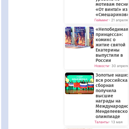
мотивам песни
«От винта!» из
«Смешариков
Гейминг
- 21 апреля
«Непобедимая
принцесса»:
комикс о
житие святой
Екатерины
выпустили в
России
Новости
- 30 апреля
Золотые наши:
вся российска
сборная
получила
высшие
награды на
Международно
Менделеевско
олимпиаде
Таланты
- 13 мая