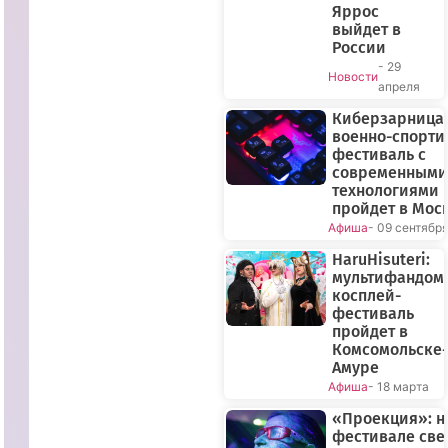
Яррос
выйдет в
России
- 29
Новости
апреля
Киберзарница-
военно-спорт
фестиваль с
современными
технологиями
пройдет в Мос
Афиша
- 09 сентябр
HaruHisuteri:
мультифандом
косплей-
фестиваль
пройдет в
Комсомольске-
Амуре
Афиша
- 18 марта
«Проекция»: н
фестивале све