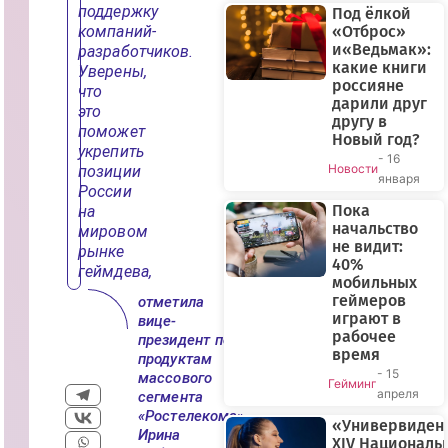
поддержку
Под ёлкой
компаний-
«Отброс»
и«Ведьмак»:
разработчиков.
какие книги
Уверены,
россияне
что
дарили друг
это
другу в
поможет
Новый год?
укрепить
- 16
Новости
позиции
января
России
Пока
на
начальство
мировом
не видит:
рынке
40%
геймдева,
мобильных
геймеров
отметила
играют в
вице-
рабочее
президент по
время
продуктам
- 15
массового
Гейминг
апреля
сегмента
«Ростелекома»
«Универвиден
Ирина
XIV Националь