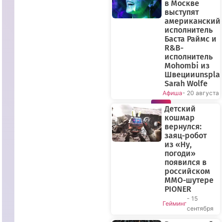
в Москве
выступят
американский
исполнитель
Баста Раймс и
R&B-
исполнитель
Mohombi из
Швецииunspla
Sarah Wolfe
Афиша
- 20 августа
ПРЯМОЙ
Детский
кошмар
ЭФИР
вернулся:
заяц-робот
из «Ну,
погоди»
появился в
российском
MMO-шутере
PIONER
- 15
Гейминг
сентября