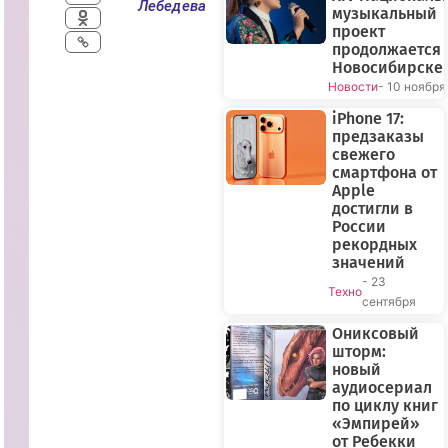
Лебедева
музыкальный
проект
продолжается 
Новосибирске
Новости
- 10 ноября
iPhone 17:
предзаказы
свежего
смартфона от
Apple
достигли в
России
рекордных
значений
- 23
Техно
сентября
Ониксовый
шторм:
новый
аудиосериал
по циклу книг
«Эмпирей»
от Ребекки