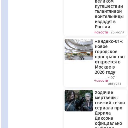
великом
путешествии
талантливой
воительницы
издадут в
России
Новости
- 25 июля
«Яндекс-01»:
новое
городское
пространство
откроется в
Москве в
2026 году
- 07
Новости
августа
Ходячие
мертвецы:
свежий сезон
сериала про
Дэрила
Диксона
официально