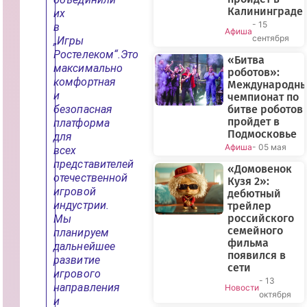
Калининграде
их
- 15
в
Афиша
сентября
„Игры
Ростелеком“.Это
«Битва
максимально
роботов»:
комфортная
Международн
и
чемпионат по
безопасная
битве роботов
пройдет в
платформа
Подмосковье
для
Афиша
- 05 мая
всех
представителей
«Домовенок
отечественной
Кузя 2»:
игровой
дебютный
индустрии.
трейлер
российского
Мы
семейного
планируем
фильма
дальнейшее
появился в
развитие
сети
игрового
- 13
направления
Новости
октября
и