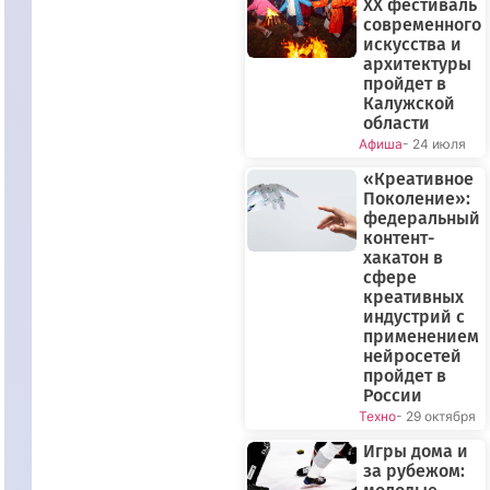
XX фестиваль
современного
искусства и
архитектуры
пройдет в
Калужской
области
Афиша
- 24 июля
«Креативное
Поколение»:
федеральный
контент-
хакатон в
сфере
креативных
индустрий с
применением
нейросетей
пройдет в
России
Техно
- 29 октября
Игры дома и
за рубежом: