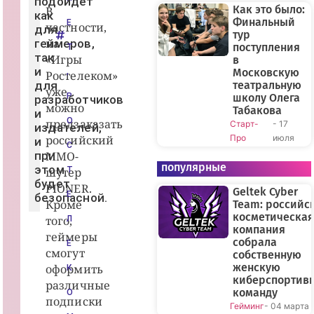
подойдет
Как это было:
В
как
Финальный
Е
частности,
для
тур
на
геймеров,
поступления
Т
так
«Игры
в
и
Московскую
,
Ростелеком»
для
театральную
уже
Р
школу Олега
разработчиков
можно
Табакова
и
О
предзаказать
Старт-
- 17
издателей,
российский
Про
июля
и
С
при
MMO-
популярные
этом
шутер
Т
будет
PIONER.
Geltek Cyber
Е
безопасной.
Кроме
Team: российс
косметическая
того,
Л
компания
геймеры
собрала
Е
смогут
собственную
женскую
оформить
К
киберспортив
различные
команду
О
подписки
Гейминг
- 04 марта