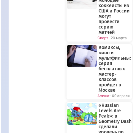
молодые
хоккеисты из
США и России
могут
провести
серию
матчей
Спорт
- 20 марта
Комиксы,
кино и
мультфильмы:
серия
бесплатных
мастер-
классов
пройдет в
Москве
Афиша
- 09 апреля
«Russian
Levels Are
Peak»: в
Geometry Dash
сделали
уровень по