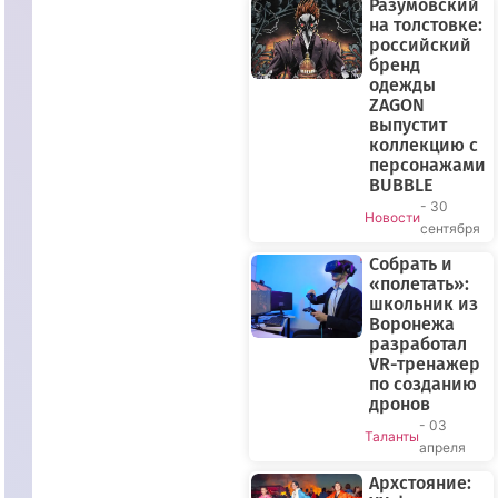
Разумовский
на толстовке:
российский
бренд
одежды
ZAGON
выпустит
коллекцию с
персонажами
BUBBLE
- 30
Новости
сентября
Собрать и
«полетать»:
школьник из
Воронежа
разработал
VR-тренажер
по созданию
дронов
- 03
Таланты
апреля
Архстояние: