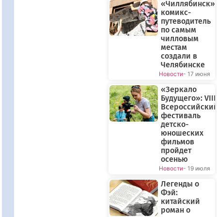
«Чиллябинск»:
комикс-
путеводитель
по самым
чилловым
местам
создали в
Челябинске
Новости
- 17 июня
«Зеркало
Будущего»: VIII
Всероссийски
фестиваль
детско-
юношеских
фильмов
пройдет
осенью
Новости
- 19 июля
Легенды о
Фэй:
китайский
роман о