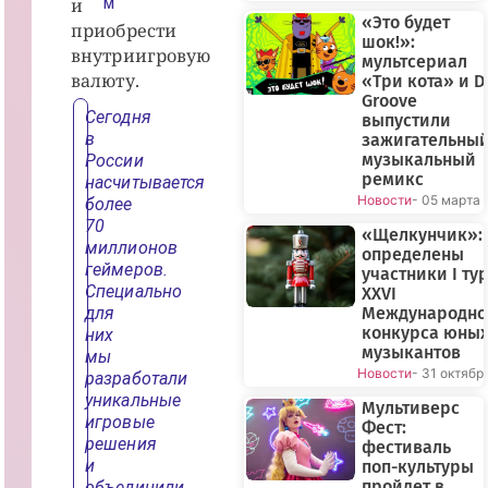
и
М
«Это будет
приобрести
шок!»:
внутриигровую
мультсериал
валюту.
«Три кота» и D
Groove
Сегодня
выпустили
в
зажигательны
музыкальный
России
ремикс
насчитывается
Новости
- 05 марта
более
70
«Щелкунчик»:
миллионов
определены
геймеров.
участники I ту
Специально
XXVI
для
Международно
конкурса юны
них
музыкантов
мы
Новости
- 31 октябр
разработали
уникальные
Мультиверс
игровые
Фест:
решения
фестиваль
и
поп-культуры
пройдет в
объединили