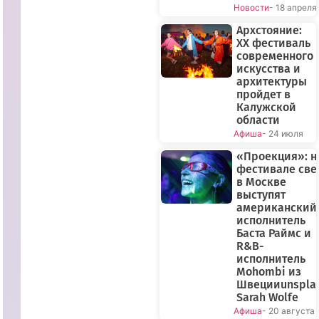
Новости
- 18 апреля
Архстояние:
XX фестиваль
современного
искусства и
архитектуры
пройдет в
Калужской
области
Афиша
- 24 июля
«Проекция»: н
фестивале све
в Москве
выступят
американский
исполнитель
Баста Раймс и
R&B-
исполнитель
Mohombi из
Швецииunspla
Sarah Wolfe
Афиша
- 20 августа