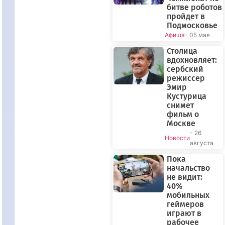
битве роботов
пройдет в
Подмосковье
Афиша
- 05 мая
Столица
вдохновляет:
сербский
режиссер
Эмир
Кустурица
снимет
фильм о
Москве
- 26
Новости
августа
Пока
начальство
не видит:
40%
мобильных
геймеров
играют в
рабочее