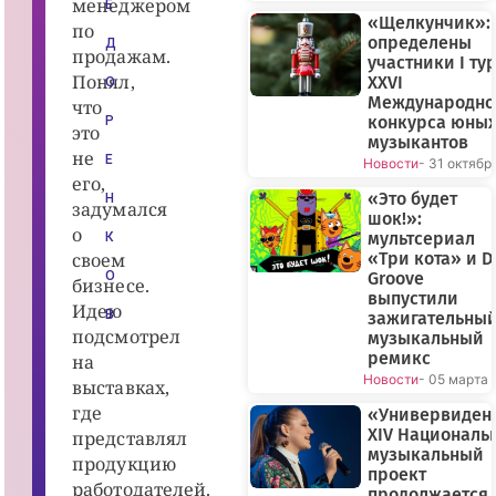
менеджером
Е
и
«Щелкунчик»:
т
по
определены
ь
Д
продажам.
с
участники I ту
я
Понял,
XXVI
О
у
Международно
с
что
п
конкурса юны
Р
это
е
музыкантов
х
не
Е
Новости
- 31 октябр
»
его,
Д
е
«Это будет
Н
задумался
л
шок!»:
о
о
мультсериал
К
М
своем
«Три кота» и D
о
л
О
Groove
бизнесе.
о
выпустили
д
Идею
В
зажигательны
о
подсмотрел
е
музыкальный
с
ремикс
на
Д
Новости
- 05 марта
е
выставках,
н
где
«Универвиден
и
с
XIV Националь
представлял
о
музыкальный
м
продукцию
проект
М
работодателей.
а
продолжается 