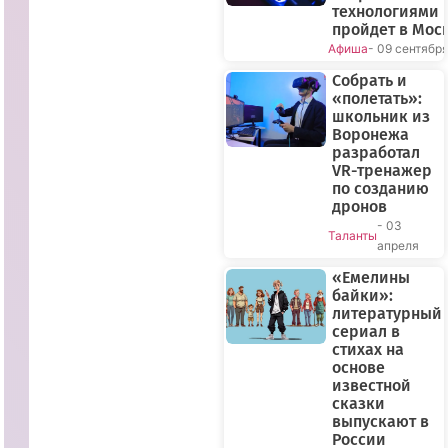
технологиями
пройдет в Мос
Афиша
- 09 сентябр
Собрать и
«полетать»:
школьник из
Воронежа
разработал
VR-тренажер
по созданию
дронов
- 03
Таланты
апреля
«Емелины
байки»:
литературный
сериал в
стихах на
основе
известной
сказки
выпускают в
России