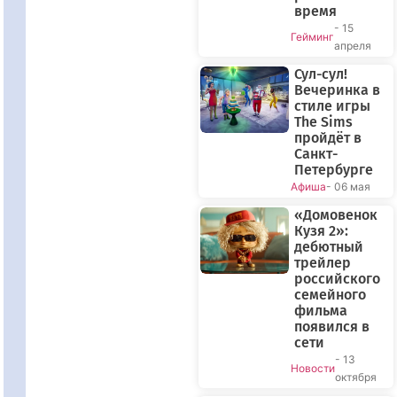
время
- 15
Гейминг
апреля
Сул-сул!
Вечеринка в
стиле игры
The Sims
пройдёт в
Санкт-
Петербурге
Афиша
- 06 мая
«Домовенок
Кузя 2»:
дебютный
трейлер
российского
семейного
фильма
появился в
сети
- 13
Новости
октября