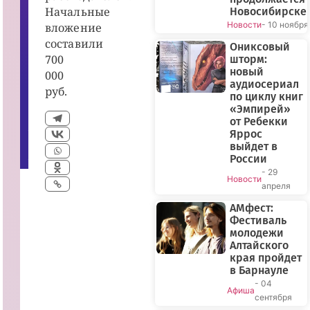
й
Начальные
Новосибирске
д
Новости
- 10 ноября
вложение
а
н
составили
о
Ониксовый
в
700
шторм:
ы
новый
000
м
аудиосериал
|
руб.
В
по циклу книг
К
«Эмпирей»
о
от Ребекки
н
т
Яррос
а
выйдет в
к
России
те
- 29
Новости
апреля
АМфест:
Фестиваль
молодежи
Алтайского
края пройдет
в Барнауле
- 04
Афиша
сентября