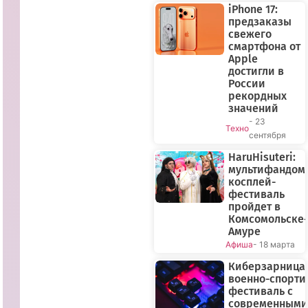
iPhone 17:
предзаказы
свежего
смартфона от
Apple
достигли в
России
рекордных
значений
- 23
Техно
сентября
HaruHisuteri:
мультифандом
косплей-
фестиваль
пройдет в
Комсомольске-
Амуре
Афиша
- 18 марта
Киберзарница-
военно-спорт
фестиваль с
современными