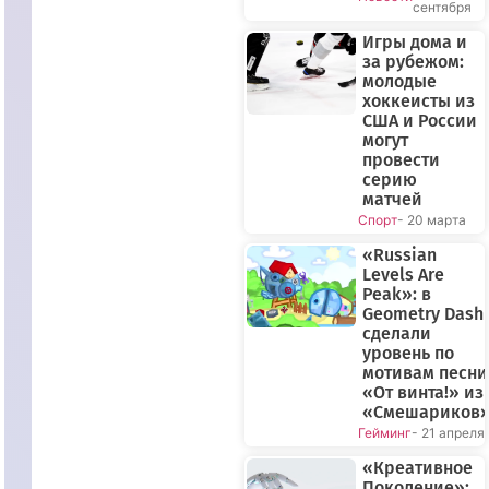
сентября
Игры дома и
за рубежом:
молодые
хоккеисты из
США и России
могут
провести
серию
матчей
Спорт
- 20 марта
«Russian
Levels Are
Peak»: в
Geometry Dash
сделали
уровень по
мотивам песни
«От винта!» из
«Смешариков
Гейминг
- 21 апреля
«Креативное
Поколение»: