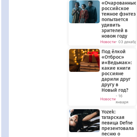
«Очарованные
российское
темное фэнтез
попытается
удивить
зрителей в
новом году
Новости
- 03 декабр
Под ёлкой
«Отброс»
и«Ведьмак»:
какие книги
россияне
дарили друг
другу в
Новый год?
- 16
Новости
января
Yozek:
татарская
певица Defne
презентовала
песню о