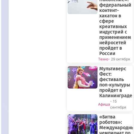
федеральный
контент-
хакатон в
сфере
креативных
индустрий с
применением
нейросетей
пройдет в
России
Техно
- 29 октября
Мультиверс
Фест:
фестиваль
поп-культуры
пройдет в
Калининграде
- 15
Афиша
сентября
«Битва
роботов»:
Международн
чемпионат по