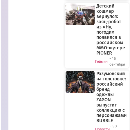
Детский
кошмар
вернулся:
заяц-робот
из «Ну,
погоди»
появился в
российском
ПРЯМОЙ
MMO-шутере
ЭФИР
PIONER
- 15
Гейминг
сентября
Разумовский
на толстовке:
российский
бренд
одежды
ZAGON
выпустит
коллекцию с
персонажами
BUBBLE
- 30
Новости