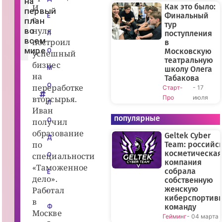
на
о
Как это было:
И
первый
п
Финальный
Е
с
е
план
тур
р
нуля
во
е
поступления
Л
р
всем
построил
в
а
мире.
Московскую
О
успешный
б
театральную
о
бизнес
т
М
школу Олега
к
на
Табакова
е
О
переработке
Старт-
- 17
в
т
вторсырья.
Про
июля
о
Л
р
Иван
с
популярные
получил
О
ы
р
образование
Geltek Cyber
ь
Д
по
я
Team: российс
с
косметическая
специальности
О
н
компания
у
«Таможенное
собрала
л
Е
дело».
я.
собственную
К
женскую
Работал
,
а
киберспортив
к
в
д
команду
Ф
Москве
о
Гейминг
- 04 марта
б