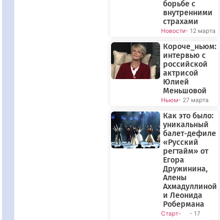
борьбе с
внутренними
страхами
Новости
- 12 марта
Короче_ньюм:
интервью с
российской
актрисой
Юлией
Меньшовой
Ньюм
- 27 марта
Как это было:
уникальный
балет-дефиле
«Русский
регтайм» от
Егора
Дружинина,
Алены
Ахмадуллиной
и Леонида
Робермана
Старт-
- 17