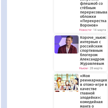
флешмоб со
стёбным
перерисовыва
обложки
«Перекрестка
Воронов»
Новости
- 14 марта
Короче_ньюм:
интервью с
российским
спортивным
блогером
Александром
Журавлевым
Ньюм
- 28 марта
«Моя
реинкарнация
в отомэ-игре в
качестве
главной
злодейки»:
комедийная
манга о