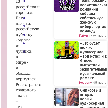
Team: российс
13
Н
косметическая
российским
компания
Ы
городам,
собрала
Лето
собственную
Й
женскую
называл
киберспортив
З
российскую
команду
публику
Н
Гейминг
- 04 марта
«одной
«Это будет
А
из
шок!»:
лучших
мультсериал
К
в
«Три кота» и D
Groove
мире»
выпустили
и
зажигательны
обещал
музыкальный
ремикс
вернуться.
Новости
- 05 марта
Регистрация
товарного
Ониксовый
шторм:
знака
новый
–
аудиосериал
это
по циклу книг