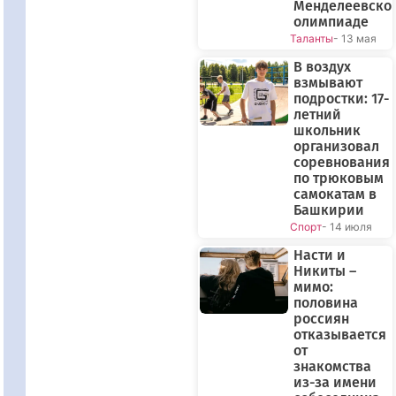
Менделеевско
олимпиаде
Таланты
- 13 мая
В воздух
взмывают
подростки: 17-
летний
школьник
организовал
соревнования
по трюковым
самокатам в
Башкирии
Спорт
- 14 июля
Насти и
Никиты –
мимо:
половина
россиян
отказывается
от
знакомства
из-за имени