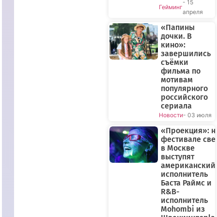
- 15
Гейминг
апреля
«Папины
дочки. В
кино»:
завершились
съёмки
фильма по
мотивам
популярного
российского
сериала
Новости
- 03 июля
«Проекция»: н
фестивале све
в Москве
выступят
американский
исполнитель
Баста Раймс и
R&B-
исполнитель
Mohombi из