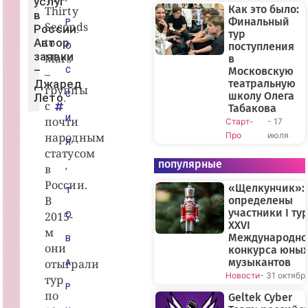
услуг
Как это было:
Thirty
в
Финальный
Р
Seconds
России.
тур
to
Автор
поступления
О
заявки
Mars
в
–
Московскую
С
–
Джаред
театральную
группы
С
школу Олега
Лето.
с
Табакова
И
почти
Старт-
- 17
народным
Про
июля
Я
статусом
популярные
в
,
России.
«Щелкунчик»:
Т
В
определены
участники I ту
2015-
О
XXVI
м
Международно
В
они
конкурса юны
музыкантов
отыграли
А
Новости
- 31 октябр
тур
Р
по
Geltek Cyber