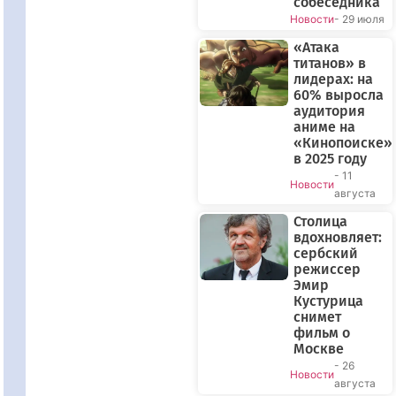
собеседника
Новости
- 29 июля
«Атака
титанов» в
лидерах: на
60% выросла
аудитория
аниме на
«Кинопоиске»
в 2025 году
- 11
Новости
августа
Столица
вдохновляет:
сербский
режиссер
Эмир
Кустурица
снимет
фильм о
Москве
- 26
Новости
августа