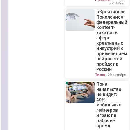
сентября
«Креативное
Поколение»:
федеральный
контент-
хакатон в
сфере
креативных
индустрий с
применением
нейросетей
пройдет в
России
Техно
- 29 октября
Пока
начальство
ПРЯМОЙ
не видит:
ЭФИР
40%
мобильных
геймеров
играют в
рабочее
время