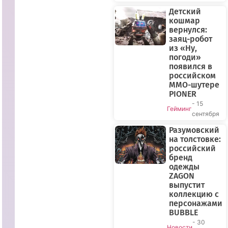
Детский
кошмар
вернулся:
заяц-робот
из «Ну,
погоди»
появился в
российском
MMO-шутере
PIONER
- 15
Гейминг
сентября
Разумовский
на толстовке:
российский
бренд
одежды
ZAGON
выпустит
коллекцию с
персонажами
BUBBLE
- 30
Новости