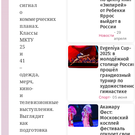
сигнал
«Эмпирей»
от Ребекки
о
Яррос
коммерческих
выйдет в
планах.
России
Классы
- 29
Новости
апреля
МКТУ
25
Evgeniya Cup-
и
2025: в
молодёжной
41
столице Росси
–
прошёл
одежда,
грандиозный
турнир по
мерч,
художественн
кино-
гимнастике
и
Спорт
- 05 июня
телевизионные
Акамару
выступления.
Фест:
Выглядит
Московский
как
косплей
фестиваль
подготовка
откроет свои