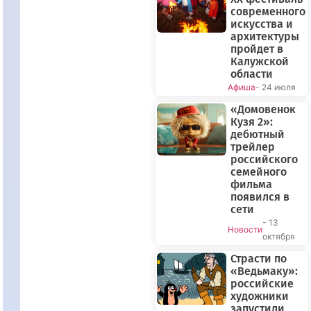
современного
искусства и
архитектуры
пройдет в
Калужской
области
Афиша
- 24 июля
«Домовенок
Кузя 2»:
дебютный
трейлер
российского
семейного
фильма
появился в
сети
- 13
Новости
октября
Страсти по
«Ведьмаку»:
российские
художники
запустили