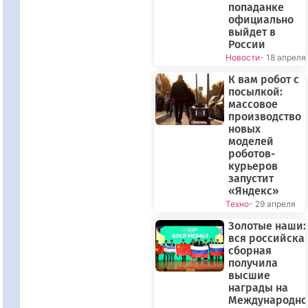
попаданке
официально
выйдет в
России
Новости
- 18 апреля
К вам робот с
посылкой:
массовое
производство
новых
моделей
роботов-
курьеров
запустит
«Яндекс»
Техно
- 29 апреля
Золотые наши:
вся российска
сборная
получила
высшие
награды на
Международно