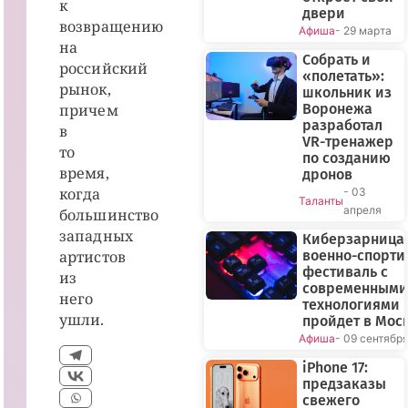
к
двери
возвращению
Афиша
- 29 марта
на
Собрать и
российский
«полетать»:
рынок,
школьник из
причем
Воронежа
разработал
в
VR-тренажер
то
по созданию
время,
дронов
когда
- 03
Таланты
апреля
большинство
западных
Киберзарница-
артистов
военно-спорт
фестиваль с
из
современными
него
технологиями
ушли.
пройдет в Мос
Афиша
- 09 сентябр
iPhone 17:
предзаказы
свежего