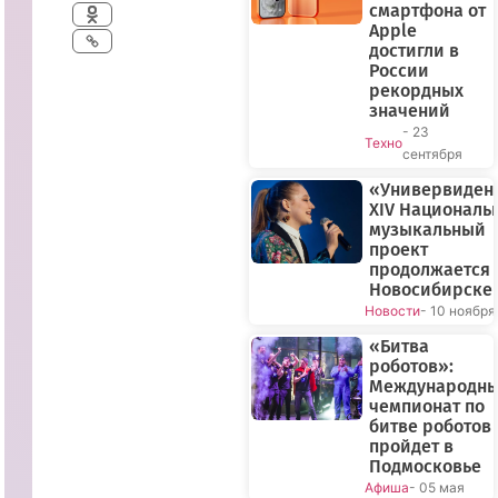
смартфона от
Apple
достигли в
России
рекордных
значений
- 23
Техно
сентября
«Универвиден
XIV Националь
музыкальный
проект
продолжается 
Новосибирске
Новости
- 10 ноября
«Битва
роботов»:
Международн
чемпионат по
битве роботов
пройдет в
Подмосковье
Афиша
- 05 мая