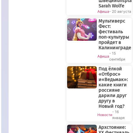
Швецииunspla
Sarah Wolfe
Афиша
- 20 августа
Мультиверс
Фест:
фестиваль
поп-культуры
пройдет в
Калининграде
- 15
Афиша
сентября
Под ёлкой
«Отброс»
и«Ведьмак»:
какие книги
россияне
дарили друг
другу в
Новый год?
- 16
Новости
января
Архстояние:
XX фестиваль