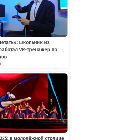
летать»: школьник из
работал VR-тренажер по
нов
я
2025: в молодёжной столице