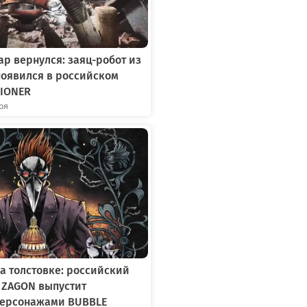
р вернулся: заяц-робот из
появился в российском
IONER
бря
а толстовке: российский
 ZAGON выпустит
персонажами BUBBLE