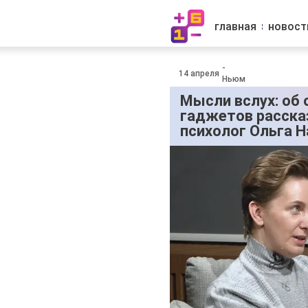
главная
новост
-
14 апреля
Ньюм
Мысли вслух: об 
гаджетов расска
психолог Ольга 