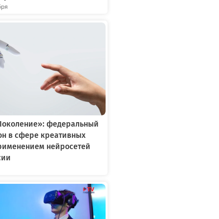
бря
Поколение»: федеральный
он в сфере креативных
применением нейросетей
сии