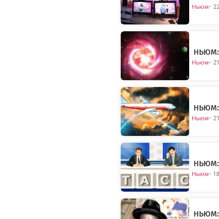
Ньюм
- 2
НЬЮМ:
Ньюм
- 2
НЬЮМ:
Ньюм
- 2
НЬЮМ: 
Ньюм
- 1
НЬЮМ: