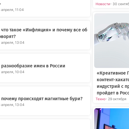
»
Новости
- 30 сентя
8 апреля, 11:04
что такое «Инфляция» и почему все об
оворят?
7 апреля, 13:04
 разнообразие имен в России
7 апреля, 10:04
«Креативное 
контент-хакат
индустрий с 
пройдет в Рос
 почему происходят магнитные бури?
Техно
- 29 октября
6 апреля, 13:04