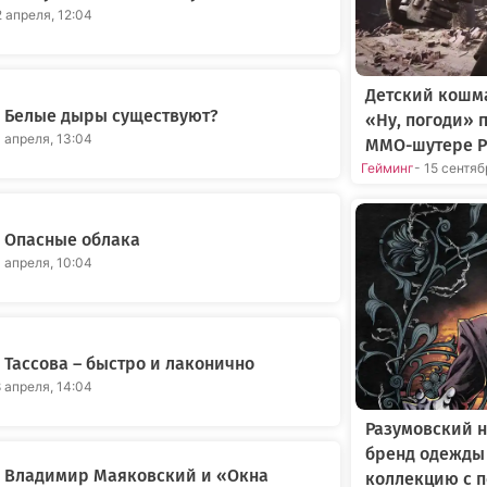
2 апреля, 12:04
Детский кошма
 Белые дыры существуют?
«Ну, погоди» 
1 апреля, 13:04
MMO-шутере P
Гейминг
- 15 сентя
 Опасные облака
1 апреля, 10:04
Тассова – быстро и лаконично
8 апреля, 14:04
Разумовский н
бренд одежды
 Владимир Маяковский и «Окна
коллекцию с 