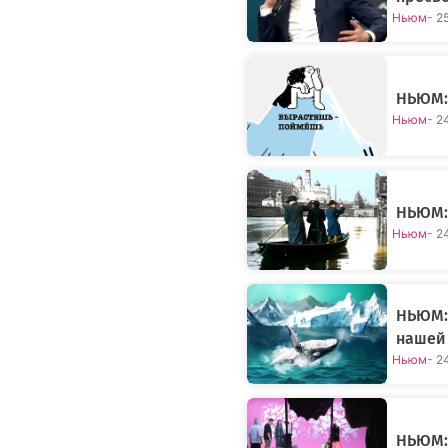
Ньюм
- 2
НЬЮМ:
Ньюм
- 2
НЬЮМ: 
Ньюм
- 2
НЬЮМ: 
нашей
Ньюм
- 2
НЬЮМ: