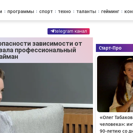
и
программы
спорт
техно
таланты
гейминг
ко
telegram канал
опасности зависимости от
Старт-Про
зала профессиональный
Найман
«Олег Табаков
человека»: и
90-летию со д