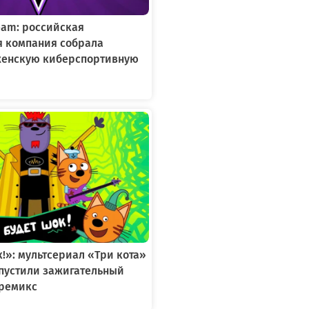
Team: российская
я компания собрала
женскую киберспортивную
к!»: мультсериал «Три кота»
ыпустили зажигательный
ремикс