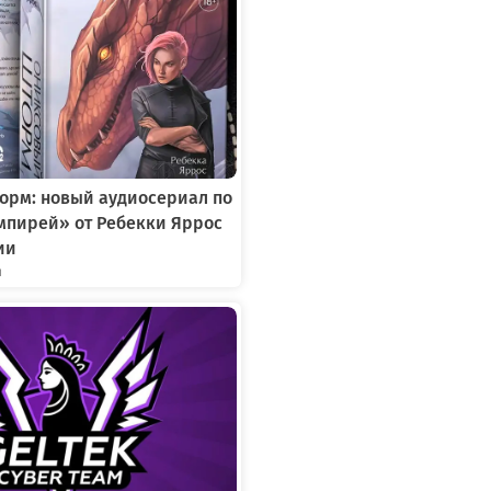
орм: новый аудиосериал по
мпирей» от Ребекки Яррос
ии
я