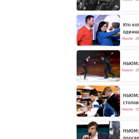
Кто ко
одинн
Ньюм
- 2
НЬЮМ: 
Ньюм
- 2
НЬЮМ: 
столов
Ньюм
- 2
НЬЮМ:
просве