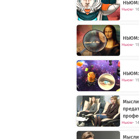
НЬЮМ: 
Ньюм
- 1
НЬЮМ:
Ньюм
- 1
НЬЮМ:
Ньюм
- 1
Мысли 
предат
профе
Ньюм
- 1
Мысли 