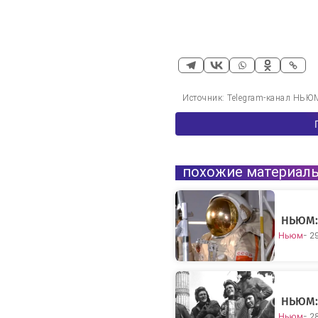
Источник: Telegram-канал НЬ
похожие материал
НЬЮМ: 
Ньюм
- 2
НЬЮМ: 
Ньюм
- 2