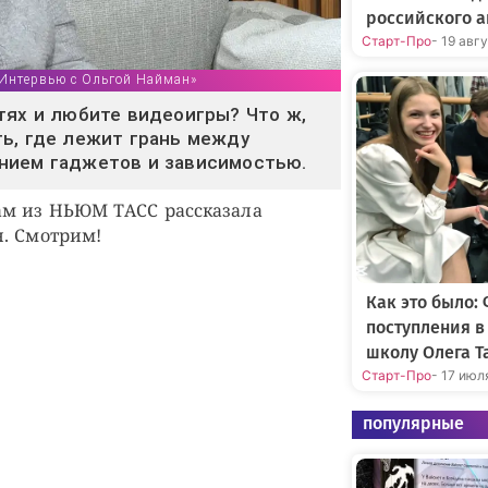
российского а
Старт-Про
- 19 авг
Интервью с Ольгой Найман»
тях и любите видеоигры? Что ж,
ь, где лежит грань между
нием гаджетов и зависимостью.
ам из НЬЮМ ТАСС рассказала
. Смотрим!
Как это было:
поступления 
школу Олега Т
Старт-Про
- 17 июл
популярные