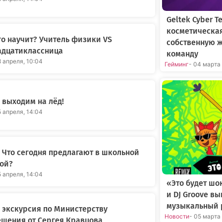
Geltek Cyber 
косметическа
го научит? Учитель физики VS
собственную 
адцатиклассница
команду
8 апреля, 10:04
Гейминг
- 04 марта
выходим на лёд!
5 апреля, 14:04
Что сегодня предлагают в школьной
ой?
5 апреля, 14:04
«Это будет шо
и DJ Groove в
музыкальный 
 экскурсия по Министерству
Новости
- 05 марта
щения от Сергея Кравцова