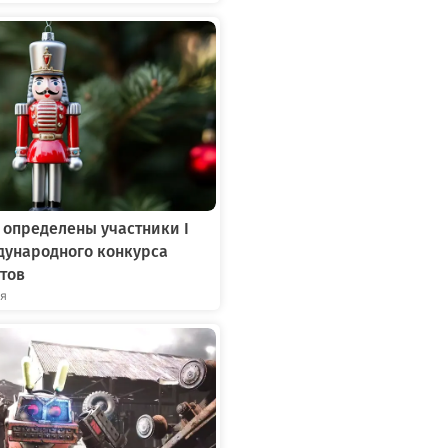
 определены участники I
дународного конкурса
тов
ря