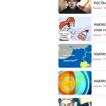
РОСТА
Ньюм
- 1
НЬЮМ: 
этом г
Ньюм
- 1
НЬЮМ:
Ньюм
- 1
НЬЮМ:
Ньюм
- 1