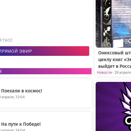
ЮМ ТАСС
ПРЯМОЙ ЭФИР
Ониксовый шт
циклу книг «Э
выйдет в Росс
ы
Новости
- 29 апрел
Поехали в космос!
9 апреля, 12:04
На пути к Победе!
8 апреля, 14:04