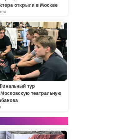
ктера открыли в Москве
уста
 Финальный тур
в Московскую театральную
абакова
я