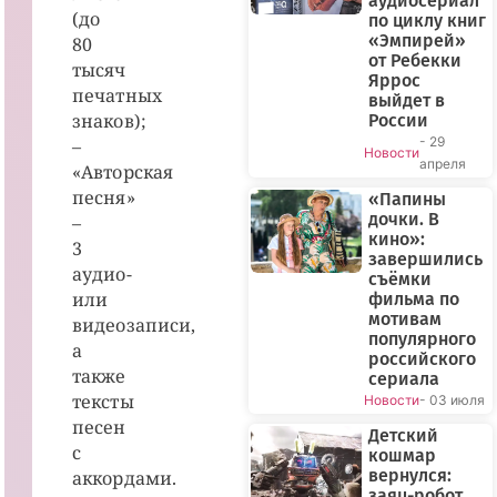
аудиосериал
(до
по циклу книг
«Эмпирей»
80
от Ребекки
тысяч
Яррос
печатных
выйдет в
знаков);
России
- 29
–
Новости
апреля
«Авторская
песня»
«Папины
дочки. В
–
кино»:
3
завершились
аудио-
съёмки
или
фильма по
мотивам
видеозаписи,
популярного
а
российского
также
сериала
тексты
Новости
- 03 июля
песен
Детский
с
кошмар
вернулся:
аккордами.
заяц-робот