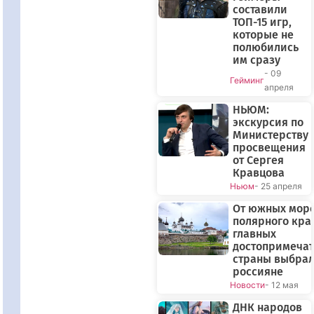
составили
ТОП-15 игр,
которые не
полюбились
им сразу
- 09
Гейминг
апреля
НЬЮМ:
экскурсия по
Министерству
просвещения
от Сергея
Кравцова
Ньюм
- 25 апреля
От южных море
полярного края
главных
достопримечат
страны выбра
россияне
Новости
- 12 мая
ДНК народов