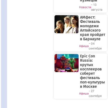
Кузнецов
- 13
Новости
августа
АМфест:
Фестиваль
молодежи
Алтайского
края пройдет
в Барнауле
- 04
Афиша
сентября
Epic Con
Russia:
крутых
косплееров
соберет
фестиваль
поп-культуры
в Москве
- 27
Афиша
сентября