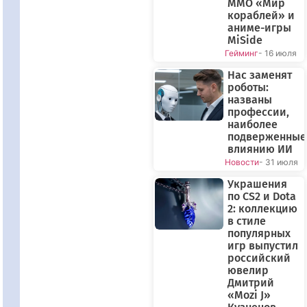
ММО «Мир
кораблей» и
аниме-игры
MiSide
Гейминг
- 16 июля
Нас заменят
роботы:
названы
профессии,
наиболее
подверженные
влиянию ИИ
Новости
- 31 июля
Украшения
по CS2 и Dota
2: коллекцию
в стиле
популярных
игр выпустил
российский
ювелир
Дмитрий
«Mozi J»