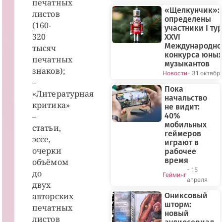
печатных
«Щелкунчик»:
листов
определены
(160-
участники I ту
320
XXVI
Международно
тысяч
конкурса юны
печатных
музыкантов
знаков);
Новости
- 31 октябр
–
Пока
«Литературная
начальство
критика»
не видит:
–
40%
мобильных
статьи,
геймеров
эссе,
играют в
очерки
рабочее
время
объёмом
- 15
до
Гейминг
апреля
двух
авторских
Ониксовый
шторм:
печатных
новый
листов