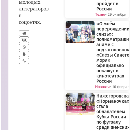
молодых
пройдет в
литераторов
России
в
Техно
- 29 октября
соцсетях.
«О моём
перерождении
слизь»:
полнометражн
аниме с
подзаголовком
«Слёзы Синего
моря»
официально
покажут в
кинотеатрах
России
Новости
- 19 феврал
Нижегородска
«Норманочка»
стала
обладателем
Кубка России
по футзалу
среди женских