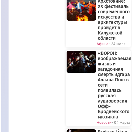
Архстояние:
XX фестиваль
современного
искусства и
архитектуры
пройдет в
Калужской
области
Афиша
- 24 июля
«ВОРОН:
воображаемая
жизнь и
загадочная
смерть Эдгара
Аллана По»: в
сети
появилась
русская
аудиоверсия
Офф-
Бродвейского
мюзикла
Новости
- 04 марта
Fantasy Likee