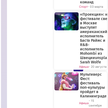
команд
Спорт
- 03 марта
«Проекция»: н
фестивале све
в Москве
выступят
американский
исполнитель
Баста Раймс и
R&B-
исполнитель
Mohombi из
Швецииunspla
ПРЯМОЙ
Sarah Wolfe
Афиша
- 20 августа
ЭФИР
Мультиверс
Фест:
фестиваль
поп-культуры
пройдет в
Калининграде
- 15
Афиша
сентября