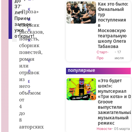
до
В
Как это было:
–
37
К
Финальный
К
«Проза»
о
лет.
тур
н
–
Прием
т
поступления
И
а
заявок
сборник
в
к
уже
Московскую
Н
рассказов,
т
открыт!
театральную
е
повесть,
А
школу Олега
сборник
Табакова
,
повестей,
Старт-
- 17
роман
Про
июля
С
или
популярные
отрывок
Л
из
«Это будет
Е
него
шок!»:
мультсериал
объёмом
Т
«Три кота» и D
от
Groove
4
выпустили
зажигательны
до
музыкальный
8
ремикс
авторских
Новости
- 05 марта