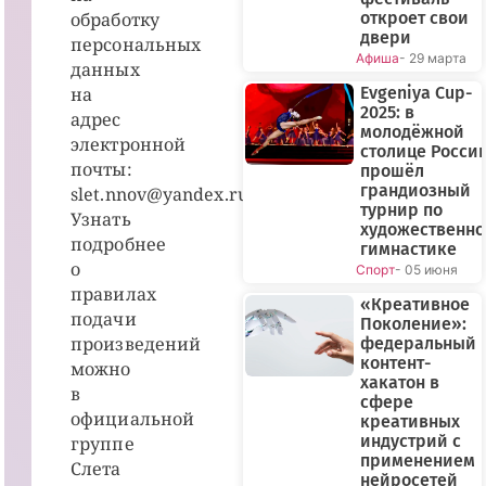
обработку
откроет свои
двери
персональных
Афиша
- 29 марта
данных
на
Evgeniya Cup-
2025: в
адрес
молодёжной
электронной
столице Росси
почты:
прошёл
грандиозный
slet.nnov@yandex.ru.
турнир по
Узнать
художественн
подробнее
гимнастике
о
Спорт
- 05 июня
правилах
«Креативное
подачи
Поколение»:
произведений
федеральный
контент-
можно
хакатон в
в
сфере
официальной
креативных
индустрий с
группе
применением
Слета
нейросетей