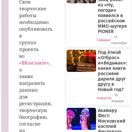
Свои
из «Ну,
творческие
погоди»
работы
появился в
российском
необходимо
MMO-шутере
опубликовать
PIONER
в
- 15
Гейминг
группе
сентября
проекта
Под ёлкой
во
«Отброс»
«ВКонтакте»
,
и«Ведьмак»:
какие книги
а
россияне
также
дарили друг
направить
другу в
данные
Новый год?
- 16
для
Новости
января
регистрации,
творческую
Акамару
Фест:
биографию,
Московский
согласие
косплей
на
фестиваль