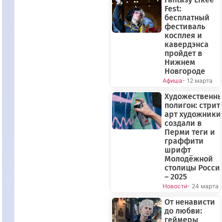
Fest:
бесплатный
фестиваль
косплея и
кавердэнса
пройдет в
Нижнем
Новгороде
Афиша
- 12 марта
Художественн
полигон: стрит
арт художники
создали в
Перми теги и
граффити
шрифт
Молодёжной
столицы Росси
– 2025
Новости
- 24 марта
От ненависти
до любви:
геймеры