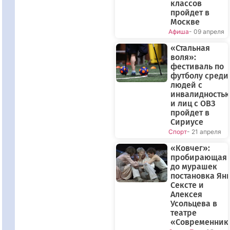
классов
пройдет в
Москве
Афиша
- 09 апреля
«Стальная
воля»:
фестиваль по
футболу среди
людей с
инвалидность
и лиц с ОВЗ
пройдет в
Сириусе
Спорт
- 21 апреля
«Ковчег»:
пробирающая
до мурашек
постановка Ян
Сексте и
Алексея
Усольцева в
театре
«Современник