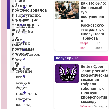
также
я
Как это было:
и
объединит
т
Финальный
Ф
Азии:
а
профессионалов
тур
я
Португалии,
и
А
поступления
Е
н
начинающих
Китая,
в
н
талантливых
Московскую
С
Тайвани,
а
авторов.
театральную
Венгрии
Т
школу Олега
В
и
Табакова
этом
И
других
Старт-
- 17
году
стран.
Про
июля
программа
В
состоит
Отмечается,
популярные
из
что
А
150
в
Geltek Cyber
Л
фильмов.
течение
Team: российс
косметическая
всего
Ь
компания
смотра
собрала
,
будут
собственную
женскую
проходить
Ф
киберспортив
мастер-
команду
И
классы,
Гейминг
- 04 марта