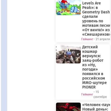
Levels Are
Peak»: в
Geometry Dash
сделали
уровень по
мотивам песни
«От винта!» из
«Смешариков
Гейминг
- 21 апреля
Детский
кошмар
вернулся:
заяц-робот
из «Ну,
погоди»
появился в
российском
MMO-шутере
PIONER
- 15
Гейминг
сентября
«Человек-паук
Новый день»: