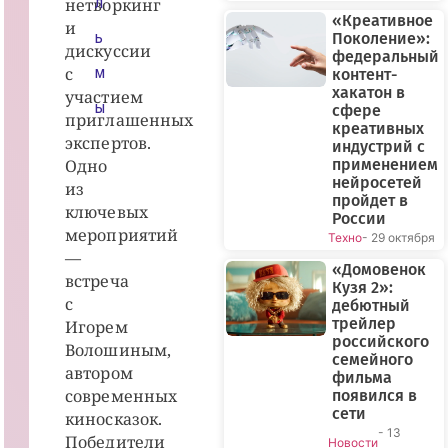
нетворкинг
Л
«Креативное
и
Поколение»:
Ь
дискуссии
федеральный
с
контент-
М
хакатон в
участием
сфере
Ы
приглашенных
креативных
экспертов.
индустрий с
Одно
применением
нейросетей
из
пройдет в
ключевых
России
мероприятий
Техно
- 29 октября
—
«Домовенок
встреча
Кузя 2»:
с
дебютный
трейлер
Игорем
российского
Волошиным,
семейного
автором
фильма
современных
появился в
сети
киносказок.
- 13
Победители
Новости