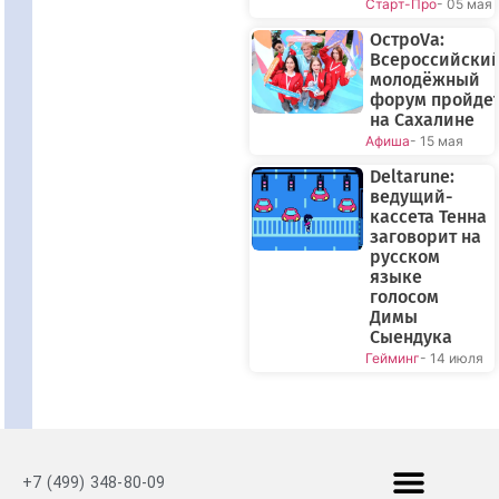
Старт-Про
- 05 мая
ОстроVа:
Всероссийски
молодёжный
форум пройде
на Сахалине
Афиша
- 15 мая
Deltarune:
ведущий-
кассета Тенна
заговорит на
русском
языке
голосом
Димы
Сыендука
Гейминг
- 14 июля
+7 (499) 348-80-09