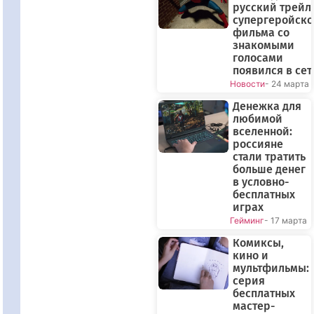
русский трейл
супергеройско
фильма со
знакомыми
голосами
появился в сет
Новости
- 24 марта
Денежка для
любимой
вселенной:
россияне
стали тратить
больше денег
в условно-
бесплатных
играх
Гейминг
- 17 марта
Комиксы,
кино и
мультфильмы:
серия
бесплатных
мастер-