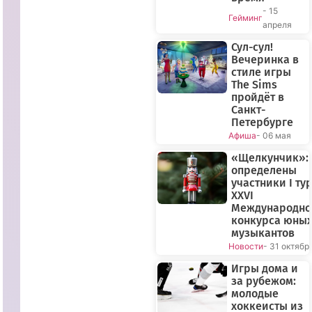
- 15
Гейминг
апреля
Сул-сул!
Вечеринка в
стиле игры
The Sims
пройдёт в
Санкт-
Петербурге
Афиша
- 06 мая
«Щелкунчик»:
определены
участники I ту
XXVI
Международно
конкурса юны
музыкантов
Новости
- 31 октябр
Игры дома и
за рубежом:
молодые
хоккеисты из