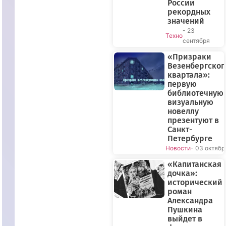
России
рекордных
значений
- 23
Техно
сентября
«Призраки
Везенбергског
квартала»:
первую
библиотечную
визуальную
новеллу
презентуют в
Санкт-
Петербурге
Новости
- 03 октябр
«Капитанская
дочка»:
исторический
роман
Александра
Пушкина
выйдет в