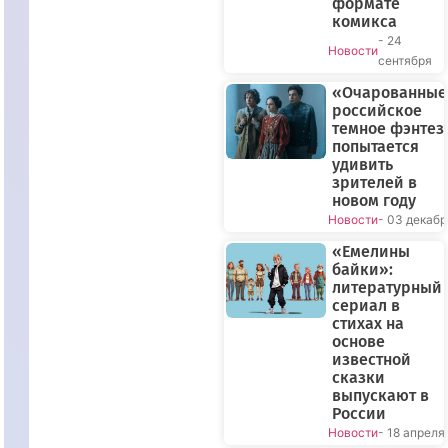
формате
комикса
- 24
Новости
сентября
«Очарованные
российское
темное фэнтез
попытается
удивить
зрителей в
новом году
Новости
- 03 декабр
«Емелины
байки»:
литературный
сериал в
стихах на
основе
известной
сказки
выпускают в
России
Новости
- 18 апреля