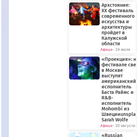
Архстояние:
XX фестиваль
современного
искусства и
архитектуры
пройдет в
Калужской
области
Афиша
- 24 июля
«Проекция»: н
фестивале све
в Москве
выступят
американский
исполнитель
Баста Раймс и
R&B-
исполнитель
Mohombi из
Швецииunspla
Sarah Wolfe
Афиша
- 20 августа
«Russian