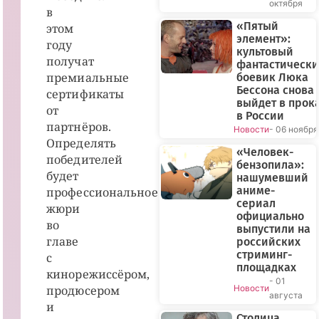
октября
в
«Пятый
этом
элемент»:
году
культовый
получат
фантастическ
премиальные
боевик Люка
Бессона снова
сертификаты
выйдет в прок
от
в России
партнёров.
Новости
- 06 ноября
Определять
«Человек-
победителей
бензопила»:
будет
нашумевший
аниме-
профессиональное
сериал
жюри
официально
во
выпустили на
главе
российских
стриминг-
с
площадках
кинорежиссёром,
- 01
продюсером
Новости
августа
и
Столица