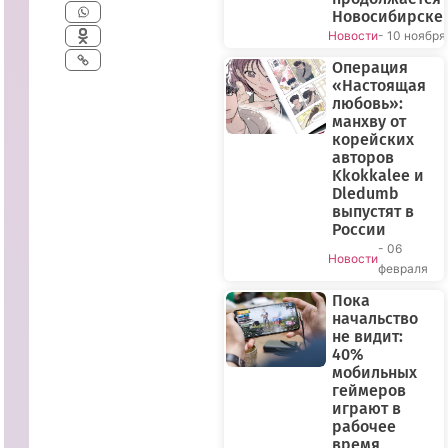
Новосибирске
Новости
- 10 ноября
Операция
«Настоящая
любовь»:
манхву от
корейских
авторов
Kkokkalee и
Dledumb
выпустят в
России
- 06
Новости
февраля
Пока
начальство
не видит:
40%
мобильных
геймеров
играют в
рабочее
время