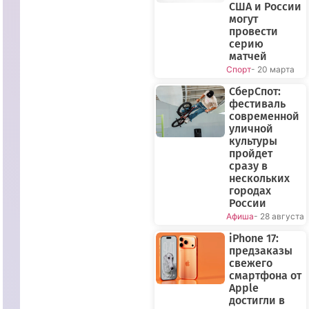
США и России
могут
провести
серию
матчей
Спорт
- 20 марта
СберСпот:
фестиваль
современной
уличной
культуры
ПРЯМОЙ
пройдет
сразу в
ЭФИР
нескольких
городах
России
Афиша
- 28 августа
iPhone 17:
предзаказы
свежего
смартфона от
Apple
достигли в