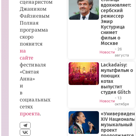
сценаристом
вдохновляет:
Джаником
сербский
Файзиевым
режиссер
Эмир
Полная
Кустурица
программа
снимет
скоро
фильм о
появится
Москве
- 26
на
Новости
августа
сайте
фестиваля
Lackadaisy:
мультфильм о
«Святая
поющих
Анна»
котах
и
выпустит
в
студия Glitch
- 13
социальных
Новости
октября
сетях
проекта
.
«Универвиден
XIV Националь
музыкальный
проект
продолжается 