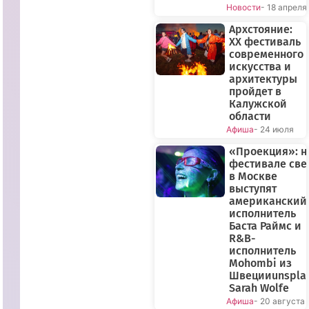
Новости
- 18 апреля
Архстояние:
XX фестиваль
современного
искусства и
архитектуры
пройдет в
Калужской
области
Афиша
- 24 июля
«Проекция»: н
фестивале све
в Москве
выступят
американский
исполнитель
Баста Раймс и
R&B-
исполнитель
Mohombi из
Швецииunspla
Sarah Wolfe
Афиша
- 20 августа