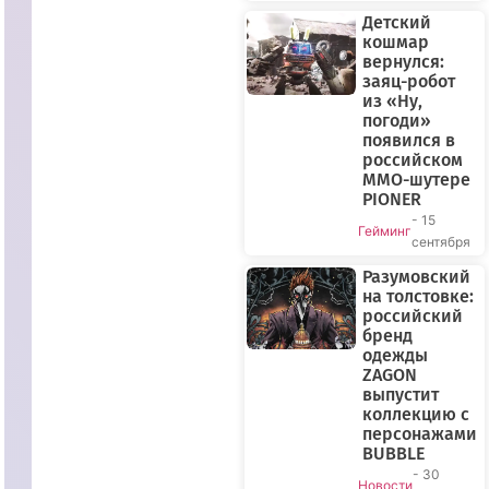
Детский
кошмар
вернулся:
заяц-робот
из «Ну,
погоди»
появился в
российском
ПРЯМОЙ
MMO-шутере
ЭФИР
PIONER
- 15
Гейминг
сентября
Разумовский
на толстовке:
российский
бренд
одежды
ZAGON
выпустит
коллекцию с
персонажами
BUBBLE
- 30
Новости