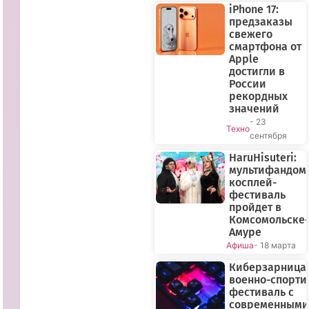
iPhone 17:
предзаказы
свежего
смартфона от
Apple
достигли в
России
рекордных
значений
- 23
Техно
сентября
HaruHisuteri:
мультифандом
косплей-
фестиваль
пройдет в
Комсомольске-
Амуре
Афиша
- 18 марта
Киберзарница-
военно-спорт
фестиваль с
современными