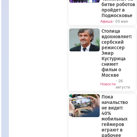
битве роботов
пройдет в
Подмосковье
Афиша
- 05 мая
Столица
вдохновляет:
сербский
режиссер
Эмир
Кустурица
снимет
фильм о
Москве
- 26
Новости
августа
Пока
начальство
не видит:
40%
мобильных
геймеров
играют в
рабочее