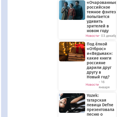
«Очарованные
российское
темное фэнтез
попытается
удивить
зрителей в
новом году
Новости
- 03 декабр
Под ёлкой
«Отброс»
и«Ведьмак»:
какие книги
россияне
дарили друг
другу в
Новый год?
- 16
Новости
января
Yozek:
татарская
певица Defne
презентовала
песню о