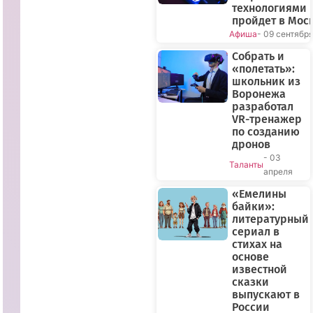
технологиями
пройдет в Мос
Афиша
- 09 сентябр
Собрать и
«полетать»:
школьник из
Воронежа
разработал
VR-тренажер
по созданию
дронов
- 03
Таланты
апреля
«Емелины
байки»:
литературный
сериал в
стихах на
основе
известной
сказки
выпускают в
России