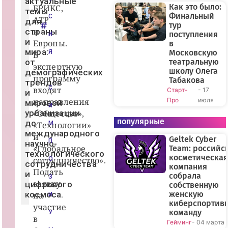
актуальные
Как это было:
БРИКС,
темы
Финальный
С
АТР
для
тур
и
страны
поступления
И
и
Европы.
в
мира:
Московскую
Я
В
от
театральную
экспертную
,
школу Олега
демографических
программу
Табакова
трендов
С
входят
Старт-
- 17
и
направления
Про
июля
мировой
И
урбанизации
«Общество»,
популярные
до
«Технологии»
М
международного
и
Geltek Cyber
П
научно-
«Глобальное
Team: российс
технологического
косметическая
сотрудничество».
О
сотрудничества
компания
Подать
и
собрала
З
заявку
цифрового
собственную
космоса.
женскую
на
И
киберспортив
участие
команду
У
в
Гейминг
- 04 марта