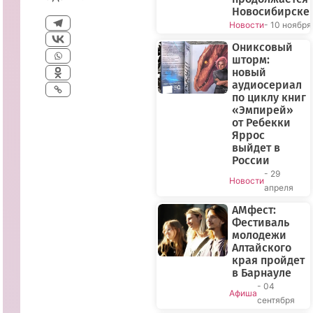
Новосибирске
Новости
- 10 ноября
Ониксовый
шторм:
новый
аудиосериал
по циклу книг
«Эмпирей»
от Ребекки
Яррос
выйдет в
России
- 29
Новости
апреля
АМфест:
Фестиваль
молодежи
Алтайского
края пройдет
в Барнауле
- 04
Афиша
сентября