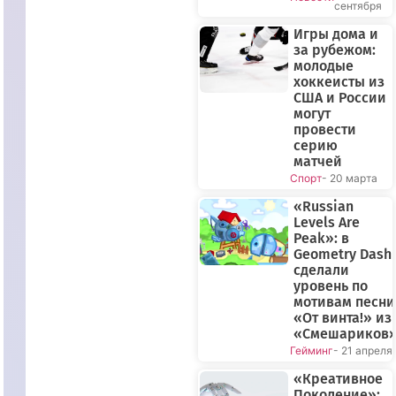
сентября
Игры дома и
за рубежом:
молодые
хоккеисты из
США и России
могут
провести
серию
матчей
Спорт
- 20 марта
«Russian
Levels Are
Peak»: в
Geometry Dash
сделали
уровень по
мотивам песни
«От винта!» из
«Смешариков
Гейминг
- 21 апреля
«Креативное
Поколение»: