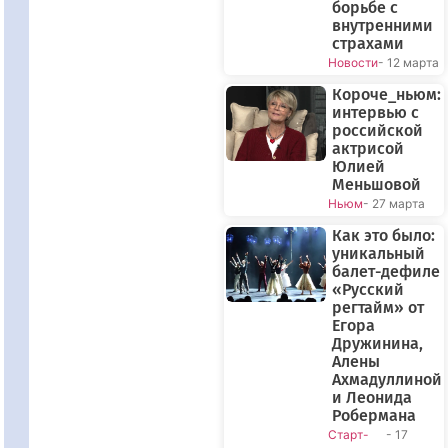
борьбе с
внутренними
страхами
Новости
- 12 марта
Короче_ньюм:
интервью с
российской
актрисой
Юлией
Меньшовой
Ньюм
- 27 марта
Как это было:
уникальный
балет-дефиле
«Русский
регтайм» от
Егора
Дружинина,
Алены
Ахмадуллиной
и Леонида
Робермана
Старт-
- 17