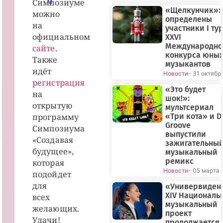
Симпозиуме
М
«Щелкунчик»:
можно
определены
на
участники I ту
официальном
XXVI
Международно
сайте
.
конкурса юны
Также
музыкантов
идёт
Новости
- 31 октябр
регистрация
«Это будет
на
шок!»:
открытую
мультсериал
программу
«Три кота» и D
Groove
Симпозиума
выпустили
«Создавая
зажигательны
будущее»,
музыкальный
ремикс
которая
Новости
- 05 марта
подойдет
для
«Универвиден
XIV Националь
всех
музыкальный
желающих.
проект
Удачи!
продолжается 