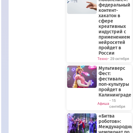
федеральный
контент-
хакатон в
сфере
креативных
индустрий с
применением
нейросетей
пройдет в
России
Техно
- 29 октября
Мультиверс
Фест:
фестиваль
поп-культуры
пройдет в
Калининграде
- 15
Афиша
сентября
«Битва
роботов»:
Международн
чемпионат по