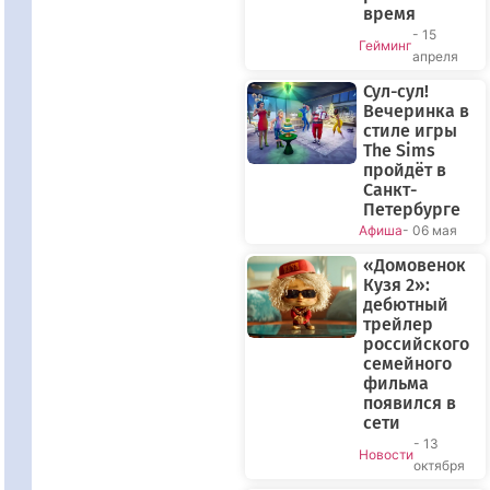
время
- 15
Гейминг
апреля
Сул-сул!
Вечеринка в
стиле игры
The Sims
пройдёт в
Санкт-
Петербурге
Афиша
- 06 мая
«Домовенок
Кузя 2»:
дебютный
трейлер
российского
семейного
фильма
появился в
сети
- 13
Новости
октября