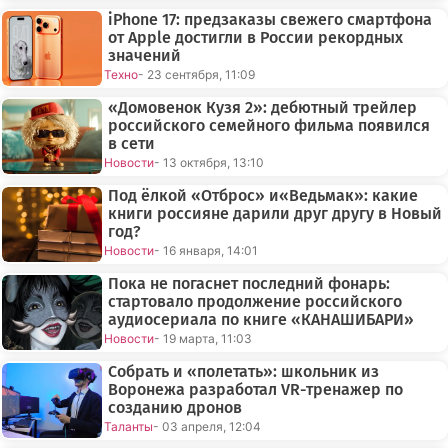
iPhone 17: предзаказы свежего смартфона
от Apple достигли в России рекордных
значений
Техно
- 23 сентября, 11:09
«Домовенок Кузя 2»: дебютный трейлер
российского семейного фильма появился
в сети
Новости
- 13 октября, 13:10
Под ёлкой «Отброс» и«Ведьмак»: какие
книги россияне дарили друг другу в Новый
год?
Новости
- 16 января, 14:01
Пока не погаснет последний фонарь:
стартовало продолжение российского
аудиосериала по книге «КАНАШИБАРИ»
Новости
- 19 марта, 11:03
Собрать и «полетать»: школьник из
Воронежа разработал VR-тренажер по
созданию дронов
Таланты
- 03 апреля, 12:04