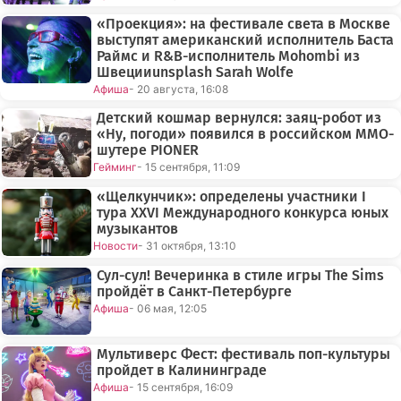
«Проекция»: на фестивале света в Москве
выступят американский исполнитель Баста
Раймс и R&B-исполнитель Mohombi из
Швецииunsplash Sarah Wolfe
Афиша
- 20 августа, 16:08
Детский кошмар вернулся: заяц-робот из
«Ну, погоди» появился в российском MMO-
шутере PIONER
Гейминг
- 15 сентября, 11:09
«Щелкунчик»: определены участники I
тура XXVI Международного конкурса юных
музыкантов
Новости
- 31 октября, 13:10
Сул-сул! Вечеринка в стиле игры The Sims
пройдёт в Санкт-Петербурге
Афиша
- 06 мая, 12:05
Мультиверс Фест: фестиваль поп-культуры
пройдет в Калининграде
Афиша
- 15 сентября, 16:09