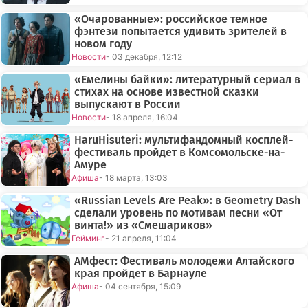
«Очарованные»: российское темное
фэнтези попытается удивить зрителей в
новом году
Новости
- 03 декабря, 12:12
«Емелины байки»: литературный сериал в
стихах на основе известной сказки
выпускают в России
Новости
- 18 апреля, 16:04
HaruHisuteri: мультифандомный косплей-
фестиваль пройдет в Комсомольске-на-
Амуре
Афиша
- 18 марта, 13:03
«Russian Levels Are Peak»: в Geometry Dash
сделали уровень по мотивам песни «От
винта!» из «Смешариков»
Гейминг
- 21 апреля, 11:04
АМфест: Фестиваль молодежи Алтайского
края пройдет в Барнауле
Афиша
- 04 сентября, 15:09