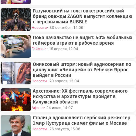
Разумовский на толстовке: российский
бренд одежды ZAGON выпустит коллекцию
с персонажами BUBBLE
Новости
- 30 сентября, 14:09
Пока начальство не видит: 40% мобильных
геймеров играют в рабочее время
Гейминг
- 15 апреля, 12:04
Ониксовый шторм: новый аудиосериал по
циклу книг «Эмпирей» от Ребекки Яррос
выйдет в России
Новости
- 29 апреля, 13:04
Архстояние: XX фестиваль современного
искусства и архитектуры пройдет в
Калужской области
Афиша
- 24 июля, 14:07
Столица вдохновляет: сербский режиссер
Эмир Кустурица снимет фильм о Москве
Новости
- 26 августа, 15:08