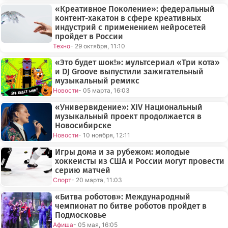
«Креативное Поколение»: федеральный
контент-хакатон в сфере креативных
индустрий с применением нейросетей
пройдет в России
Техно
- 29 октября, 11:10
«Это будет шок!»: мультсериал «Три кота»
и DJ Groove выпустили зажигательный
музыкальный ремикс
Новости
- 05 марта, 16:03
«Универвидение»: XIV Национальный
музыкальный проект продолжается в
Новосибирске
Новости
- 10 ноября, 12:11
Игры дома и за рубежом: молодые
хоккеисты из США и России могут провести
серию матчей
Спорт
- 20 марта, 11:03
«Битва роботов»: Международный
чемпионат по битве роботов пройдет в
Подмосковье
Афиша
- 05 мая, 16:05