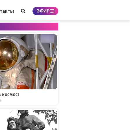
ЭФИР
нтакты
 космос!
04