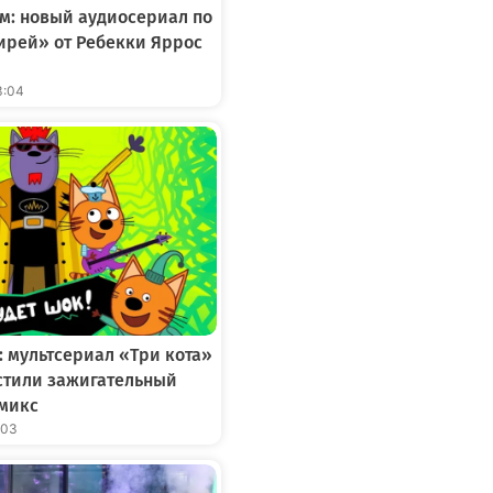
м: новый аудиосериал по
ирей» от Ребекки Яррос
3:04
: мультсериал «Три кота»
устили зажигательный
микс
:03