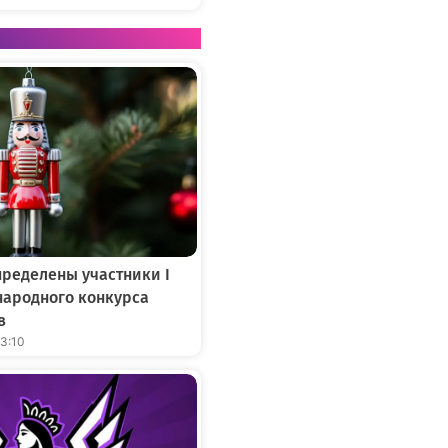
ределены участники I
народного конкурса
в
13:10