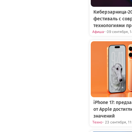
Киберзарница-20
фестиваль с со
технологиями пр
Афиша
- 09 сентября, 
iPhone 17: пред
от Apple достиг
значений
Техно
- 23 сентября, 11