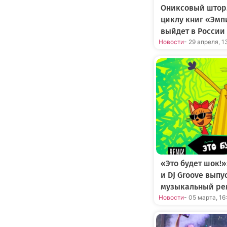
Ониксовый штор
циклу книг «Эмп
выйдет в России
Новости
- 29 апреля, 1
«Это будет шок!»
и DJ Groove вып
музыкальный ре
Новости
- 05 марта, 16