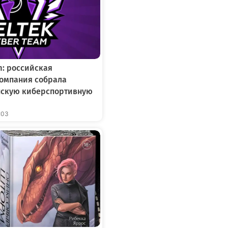
m: российская
омпания собрала
нскую киберспортивную
:03