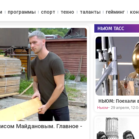
и
программы
спорт
техно
таланты
гейминг
ко
НЬЮМ ТАСС
НЬЮМ: Поехали в
Ньюм
- 29 апреля, 12:
исом Майдановым. Главное -