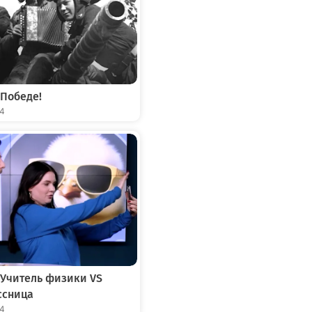
 Победе!
04
 Учитель физики VS
ссница
04