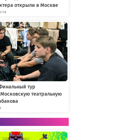
ктера открыли в Москве
уста
 Финальный тур
в Московскую театральную
абакова
я