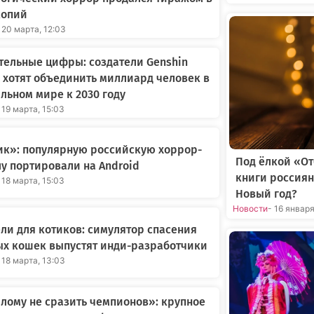
копий
 20 марта, 12:03
ельные цифры: создатели Genshin
 хотят объединить миллиард человек в
льном мире к 2030 году
 19 марта, 15:03
ик»: популярную российскую хоррор-
Под ёлкой «О
у портировали на Android
книги россиян
 18 марта, 15:03
Новый год?
Новости
- 16 январ
ли для котиков: симулятор спасения
ых кошек выпустят инди-разработчики
 18 марта, 13:03
ому не сразить чемпионов»: крупное