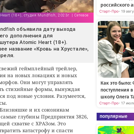
российского а
Старт-Про
- 19 авг
Heart (18+), студия Mundfish, 2023г. | Сетевое
ndfish объявила дату выхода
него дополнения для
утера Atomic Heart (18+).
ее название «Кровь на Хрустале»,
преля.
 свежий геймплейный трейлер,
я на новых локациях и новых
морфов. Они могут управлять
Как это было:
ть стихийные формы, вынуждая
поступления 
я под новые условия. Разумеется,
школу Олега Т
сы.
Старт-Про
- 17 июл
 Близняшке и их союзникам
популярные
в самые глубины Предприятия 3826,
щей схватке с ХРАЗом. Это
вратить катастрофу и спасти