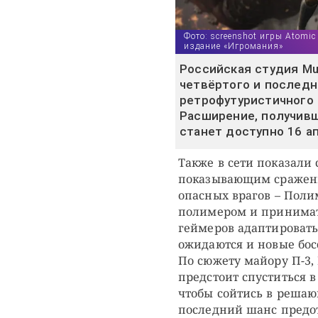
Фото: screenshot игры Atomic 
издание «Игромания»
Российская студия Mu
четвёртого и послед
ретрофутуристичного ш
Расширение, получивш
станет доступно 16 а
Также в сети показали
показывающим сражени
опасных врагов – Поли
полимером и принима
геймеров адаптироватьс
ожидаются и новые бос
По сюжету майору П-3,
предстоит спуститься 
чтобы сойтись в решаю
последний шанс предот