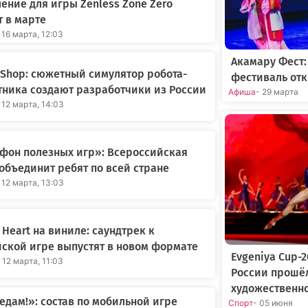
ение для игры Zenless Zone Zero
 в марте
 16 марта, 12:03
Акамару Фест
t Shop: сюжетный симулятор робота-
фестиваль отк
ника создают разработчики из России
Афиша
- 29 марта
 12 марта, 14:03
фон полезных игр»: Всероссийская
объединит ребят по всей стране
 12 марта, 13:03
 Heart на виниле: саундтрек к
ской игре выпустят в новом формате
Evgeniya Cup-
 12 марта, 11:03
России прошё
художественн
едам!»: состав по мобильной игре
Спорт
- 05 июня