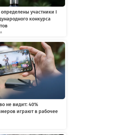
 определены участники I
дународного конкурса
тов
ря
во не видит: 40%
ймеров играют в рабочее
я