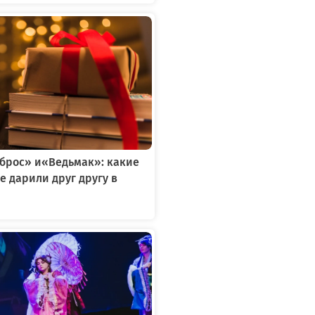
тброс» и«Ведьмак»: какие
е дарили друг другу в
я