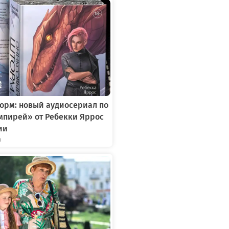
орм: новый аудиосериал по
мпирей» от Ребекки Яррос
ии
я