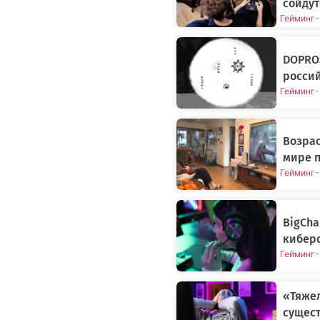
сойдут
Гейминг
-
DOPROS
росси
Гейминг
-
Возрас
мире п
Гейминг
-
BigCh
киберс
Гейминг
-
«Тяжел
сущес