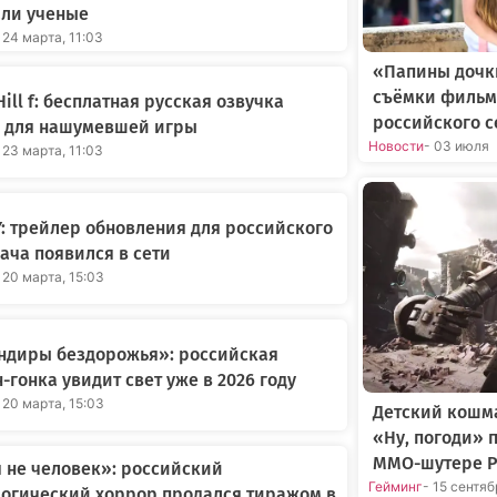
али ученые
 24 марта, 11:03
«Папины дочки
съёмки фильм
 Hill f: бесплатная русская озвучка
российского 
 для нашумевшей игры
Новости
- 03 июля
 23 марта, 11:03
: трейлер обновления для российского
ча появился в сети
 20 марта, 15:03
ндиры бездорожья»: российская
-гонка увидит свет уже в 2026 году
 20 марта, 15:03
Детский кошма
«Ну, погоди» 
MMO-шутере P
я не человек»: российский
Гейминг
- 15 сентя
огический хоррор продался тиражом в