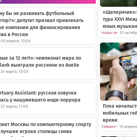
ы
«Щелкунчик»:
му бы не развивать футбольный
тура XXVI Меж
тор?»: депутат призвал привлекать
юных музыкан
ые компании для финансирования
Новости
- 31 октяб
ва в России
 05 апреля, 12:04
ые за 12 лет!»: чемпионат мира по
Blank выиграли россияне из AoeXe
 31 марта, 15:03
rtuary Assistant: русская озвучка
лась у нашумевшего инди-хоррора
Пока начальст
 27 марта, 11:03
мобильных ге
время
онат Москвы по компьютерному спорту
Гейминг
- 15 апрел
: лучшие игроки столицы снова