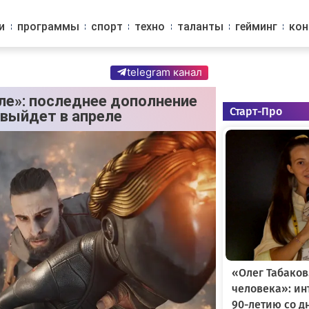
и
программы
спорт
техно
таланты
гейминг
ко
telegram канал
ле»: последнее дополнение
Старт-Про
 выйдет в апреле
«Олег Табаков
человека»: и
90-летию со д