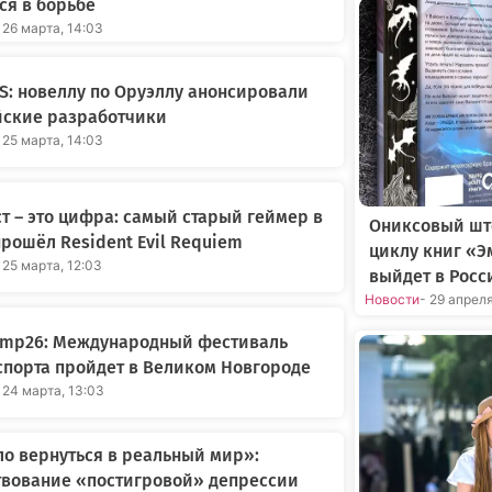
ся в борьбе
 26 марта, 14:03
: новеллу по Оруэллу анонсировали
йские разработчики
 25 марта, 14:03
т – это цифра: самый старый геймер в
Ониксовый шт
рошёл Resident Evil Requiem
циклу книг «Э
 25 марта, 12:03
выйдет в Росс
Новости
- 29 апрел
amp26: Международный фестиваль
порта пройдет в Великом Новгороде
 24 марта, 13:03
о вернуться в реальный мир»:
твование «постигровой» депрессии