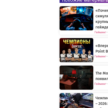
похожие материал
«Поче
симуля
крупн
геймде
Гейминг
-
«Вперв
Point 
Гейминг
-
The Mo
появи
Гейминг
-
Чемпи
– 2026