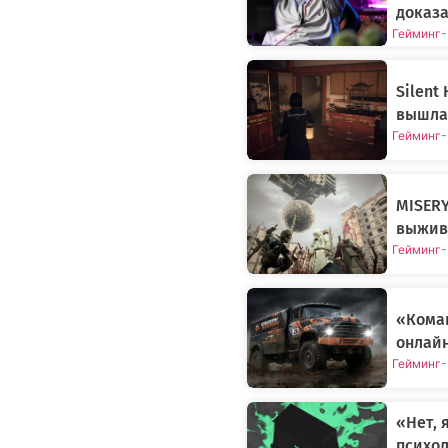
доказ
Гейминг
-
Silent
вышла
Гейминг
-
MISERY
выжива
Гейминг
-
«Кома
онлайн
Гейминг
-
«Нет, 
психол