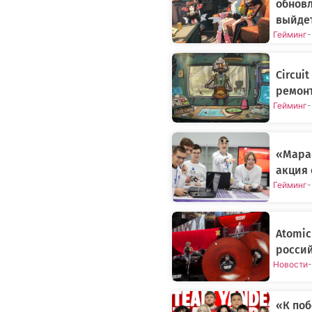
обновл
выйдет
Гейминг
-
Circui
ремонт
Гейминг
-
«Мара
акция 
Гейминг
-
Atomic
россий
Новости
-
«К поб