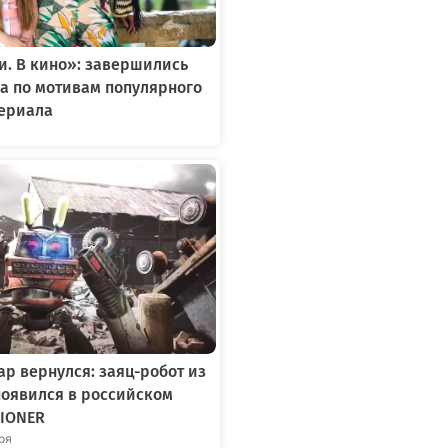
. В кино»: завершились
а по мотивам популярного
сериала
р вернулся: заяц-робот из
появился в российском
IONER
бря