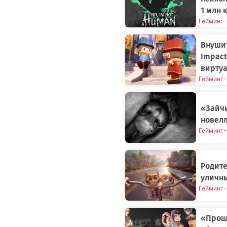
1 млн 
Гейминг
-
Внушит
Impact
виртуа
Гейминг
-
«Зайч
новелл
Гейминг
-
Родите
уличн
Гейминг
-
«Прошл