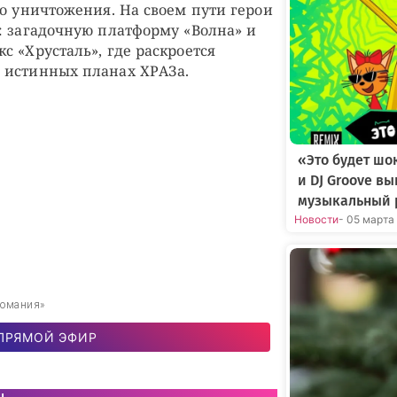
го уничтожения. На своем пути герои
: загадочную платформу «Волна» и
с «Хрусталь», где раскроется
 истинных планах ХРАЗа.
«Это будет шо
и DJ Groove в
музыкальный 
Новости
- 05 марта
романия»
ПРЯМОЙ ЭФИР