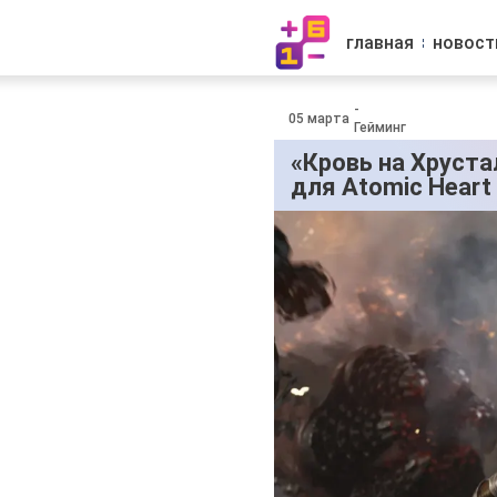
главная
новост
-
05 марта
Гейминг
«Кровь на Хруста
для Atomic Heart