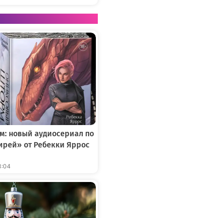
м: новый аудиосериал по
ирей» от Ребекки Яррос
3:04