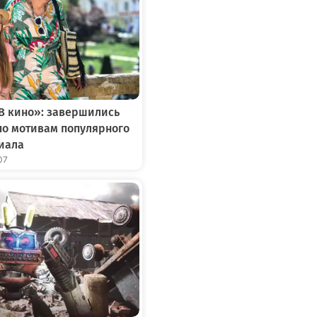
В кино»: завершились
о мотивам популярного
иала
07