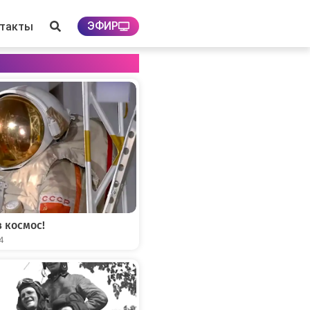
ЭФИР
нтакты
 космос!
04