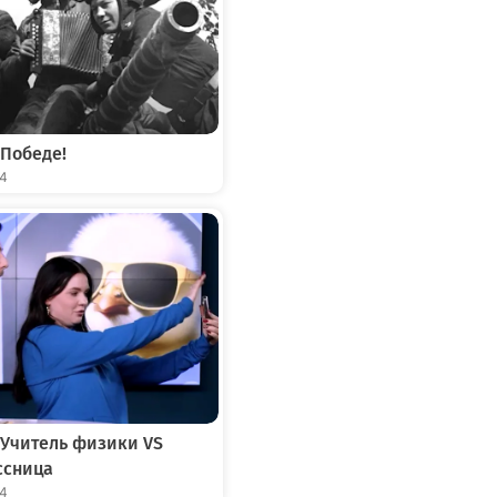
 Победе!
04
 Учитель физики VS
ссница
04