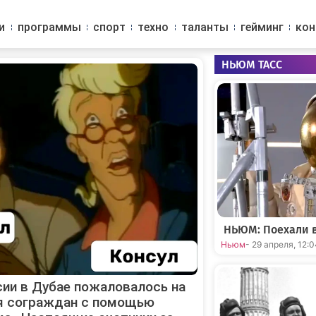
и
программы
спорт
техно
таланты
гейминг
ко
НЬЮМ ТАСС
НЬЮМ: Поехали в
Ньюм
- 29 апреля, 12:
сии в Дубае пожаловалось на
я сограждан с помощью