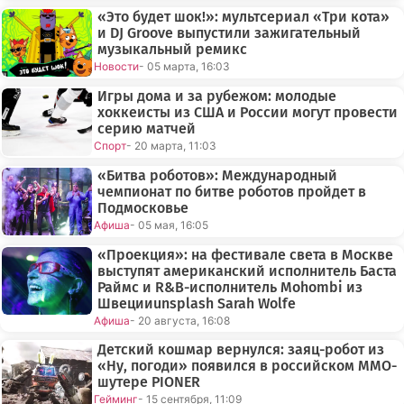
«Это будет шок!»: мультсериал «Три кота»
и DJ Groove выпустили зажигательный
музыкальный ремикс
Новости
- 05 марта, 16:03
Игры дома и за рубежом: молодые
хоккеисты из США и России могут провести
серию матчей
Спорт
- 20 марта, 11:03
«Битва роботов»: Международный
чемпионат по битве роботов пройдет в
Подмосковье
Афиша
- 05 мая, 16:05
«Проекция»: на фестивале света в Москве
выступят американский исполнитель Баста
Раймс и R&B-исполнитель Mohombi из
Швецииunsplash Sarah Wolfe
Афиша
- 20 августа, 16:08
Детский кошмар вернулся: заяц-робот из
«Ну, погоди» появился в российском MMO-
шутере PIONER
Гейминг
- 15 сентября, 11:09