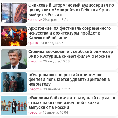
Ониксовый шторм: новый аудиосериал по
циклу книг «Эмпирей» от Ребекки Яррос
выйдет в России
Новости
- 29 апреля, 13:04
Архстояние: XX фестиваль современного
искусства и архитектуры пройдет в
Калужской области
Афиша
- 24 июля, 14:07
Столица вдохновляет: сербский режиссер
Эмир Кустурица снимет фильм о Москве
Новости
- 26 августа, 15:08
«Очарованные»: российское темное
фэнтези попытается удивить зрителей в
новом году
Новости
- 03 декабря, 12:12
«Емелины байки»: литературный сериал в
стихах на основе известной сказки
выпускают в России
Новости
- 18 апреля, 16:04