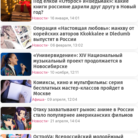
Под ёлкой «Отброс» и«Ведьмак»: какие
книги россияне дарили друг другу в Новый
год?
Новости
- 16 января, 14:01
Операция «Настоящая любовь»: манхву от
корейских авторов Kkokkalee и Dledumb
выпустят в России
Новости
- 06 февраля, 13:02
«Универвидение»: XIV Национальный
музыкальный проект продолжается в
Новосибирске
Новости
- 10 ноября, 12:11
Комиксы, кино и мультфильмы: серия
бесплатных мастер-классов пройдет в
Москве
Афиша
- 09 апреля, 12:04
Отаку захватывают рынок: аниме в России
стало популярнее американских фильмов
Новости
- 21 апреля, 14:04
ОстроVа: Всероссийский молодёжный