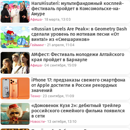
HaruHisuteri: мультифандомный косплей-
фестиваль пройдет в Комсомольске-на-
Амуре
Афиша
- 18 марта, 13:03
«Russian Levels Are Peak»: в Geometry Dash
сделали уровень по мотивам песни «От
винта!» из «Смешариков»
Гейминг
- 21 апреля, 11:04
АМфест: Фестиваль молодежи Алтайского
края пройдет в Барнауле
Афиша
- 04 сентября, 15:09
iPhone 17: предзаказы свежего смартфона
от Apple достигли в России рекордных
значений
Техно
- 23 сентября, 11:09
«Домовенок Кузя 2»: дебютный трейлер
российского семейного фильма появился
в сети
Новости
- 13 октября, 13:10