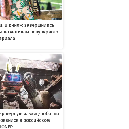
. В кино»: завершились
а по мотивам популярного
сериала
р вернулся: заяц-робот из
появился в российском
IONER