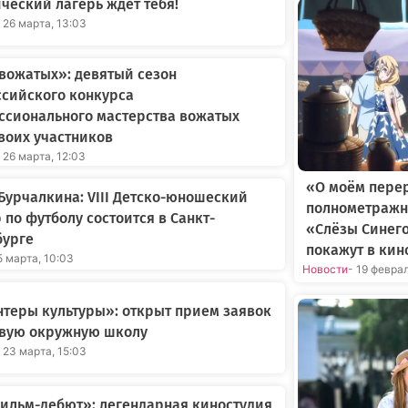
ческий лагерь ждет тебя!
 26 марта, 13:03
вожатых»: девятый сезон
сийского конкурса
ссионального мастерства вожатых
воих участников
 26 марта, 12:03
«О моём пере
Бурчалкина: VIII Детско-юношеский
полнометражн
 по футболу состоится в Санкт-
«Слёзы Синег
бурге
покажут в кин
5 марта, 10:03
Новости
- 19 февра
теры культуры»: открыт прием заявок
рвую окружную школу
 23 марта, 15:03
ильм-дебют»: легендарная киностудия