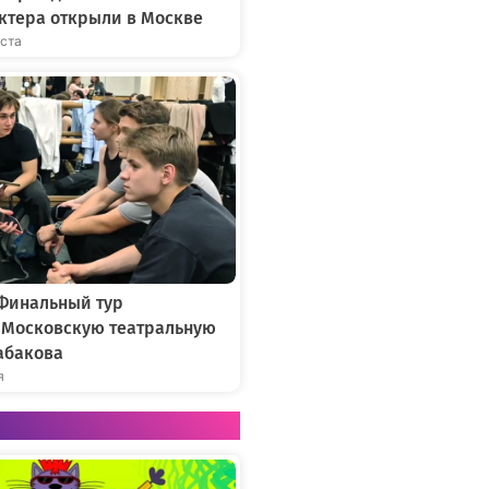
ктера открыли в Москве
уста
 Финальный тур
в Московскую театральную
абакова
я