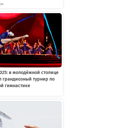
бря
2025: в молодёжной столице
л грандиозный турнир по
ой гимнастике