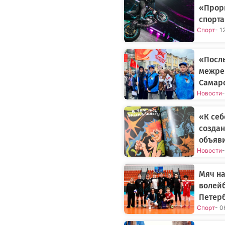
«Прор
спорта
Спорт
- 1
«Послы
межре
Самар
Новости
-
«К себ
создан
объяви
Новости
-
Мяч на
волейб
Петер
Спорт
- 0