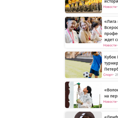
истори
Новости
-
«Лига 
Всерос
профе
ждет с
Новости
-
Кубок 
турнир
Петер
Спорт
- 2
«Волон
на пе
Новости
-
«Ленф