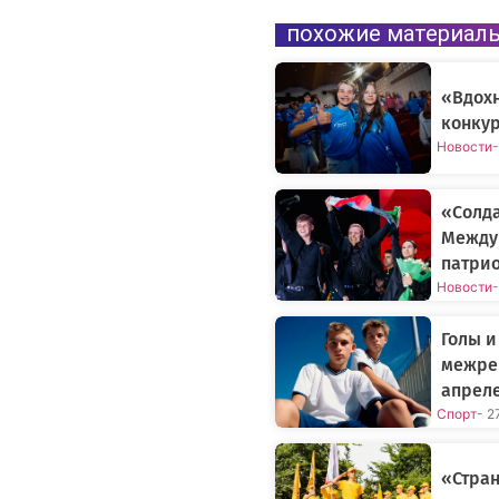
похожие материал
«Вдох
конкур
Новости
-
«Солда
Между
патрио
Новости
-
Голы и
межре
апрел
Спорт
- 2
«Стран