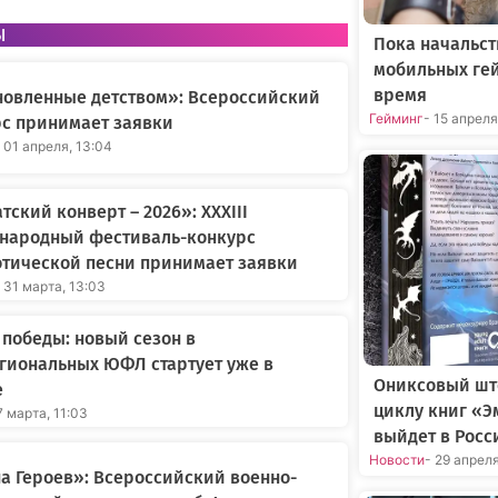
ы
Пока начальст
мобильных ге
время
новленные детством»: Всероссийский
Гейминг
- 15 апрел
с принимает заявки
 01 апреля, 13:04
тский конверт – 2026»: XXXIII
народный фестиваль-конкурс
тической песни принимает заявки
 31 марта, 13:03
 победы: новый сезон в
гиональных ЮФЛ стартует уже в
Ониксовый шт
е
циклу книг «Э
7 марта, 11:03
выйдет в Росс
Новости
- 29 апрел
а Героев»: Всероссийский военно-