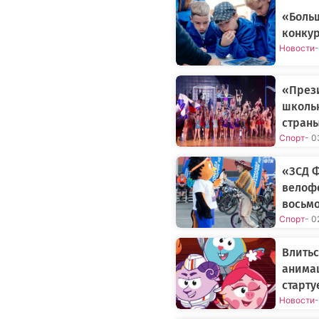
«Больш
конкур
Новости
«Прези
школь
страны
Спорт
- 0
«ЗСД 
велофе
восьмо
Спорт
- 0
Влитьс
анима
старту
Новости
-