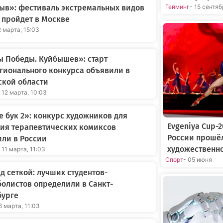
Гейминг
- 15 сентя
ыв»: фестиваль экстремальных видов
 пройдет в Москве
2 марта, 15:03
 Победы. Куйбышев»: старт
гионального конкурса объявили в
ской области
 12 марта, 10:03
е бук 2»: конкурс художников для
Evgeniya Cup-
ия терапевтических комиксов
России прошё
ли в России
художественн
 11 марта, 11:03
Спорт
- 05 июня
д сеткой: лучших студентов-
олистов определили в Санкт-
бурге
6 марта, 11:03