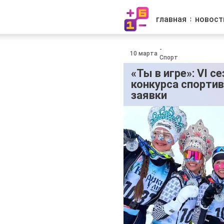
главная
новост
-
10 марта
Спорт
«Ты в игре»: VI с
конкурса спорти
заявки