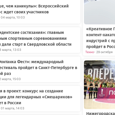
е, чем каникулы»: Всероссийский
с ждет своих участников
- 04 марта, 10:03
«Креативное 
дентские состязания»: главным
контент-хакат
ным спортивным соревнованиями
индустрий с 
 дали старт в Свердловской области
пройдет в Рос
3 марта, 13:03
Техно
- 29 октября
Фонтанка Фест»: международный
стиваль пройдет в Санкт-Петербурге в
й раз
2 марта, 15:03
я в проект: конкурс на создание
ции для легендарных «Смешариков»
ет в России
 01 марта, 14:03
Нижегородска