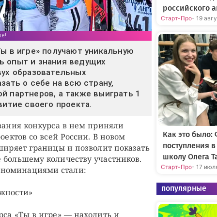
российского а
Старт-Про
- 19 авг
ре!
Ты в игре» получают уникальную
ь опыт и знания ведущих
вух образовательных
зать о себе на всю страну,
й партнеров, а также выиграть 1
витие своего проекта.
ования конкурса в нем приняли
Как это было:
роектов со всей России. В новом
поступления 
сширяет границы и позволит показать
школу Олега Т
 большему количеству участников.
Старт-Про
- 17 июл
номинациями стали:
популярные
ожности»
рса «Ты в игре» — находить и