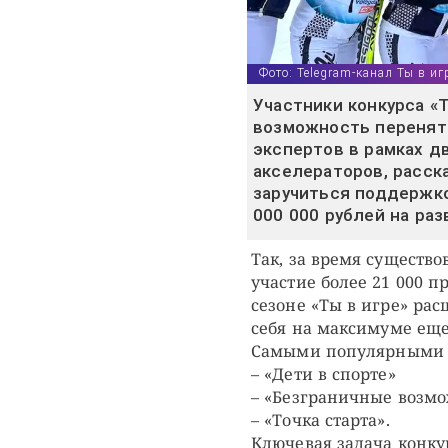
Фото: Telegram-канал Ты в иг
Участники конкурса «
возможность перенят
экспертов в рамках д
акселераторов, расска
заручиться поддержко
000 000 рублей на раз
Так, за время существ
участие более 21 000 п
сезоне «Ты в игре» ра
себя на максимуме еще
Самыми популярными 
– «Дети в спорте»
– «Безграничные возм
– «Точка старта».
Ключевая задача конку