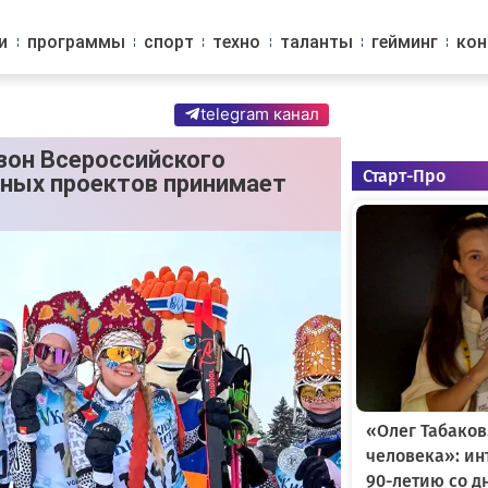
и
программы
спорт
техно
таланты
гейминг
ко
telegram канал
езон Всероссийского
Старт-Про
вных проектов принимает
«Олег Табаков
человека»: и
90-летию со д