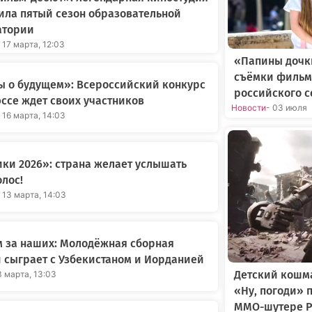
ила пятый сезон образовательной
атории
 17 марта, 12:03
«Папины дочки
съёмки фильм
ы о будущем»: Всероссийский конкурс
российского 
ссе ждет своих участников
Новости
- 03 июля
 16 марта, 14:03
ки 2026»: страна желает услышать
олос!
 13 марта, 14:03
 за наших: Молодёжная сборная
 сыграет с Узбекистаном и Иорданией
Детский кошма
3 марта, 13:03
«Ну, погоди» 
MMO-шутере P