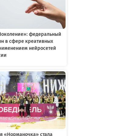
Поколение»: федеральный
он в сфере креативных
применением нейросетей
сии
я «Норманочка» стала