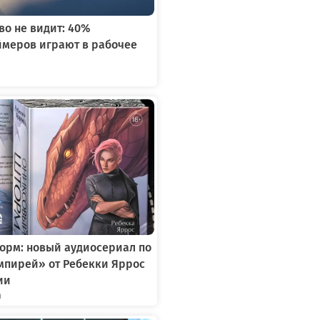
во не видит: 40%
ймеров играют в рабочее
я
орм: новый аудиосериал по
мпирей» от Ребекки Яррос
ии
я