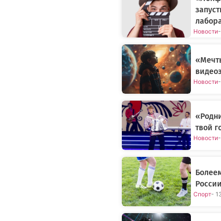
запуст
лабор
Новости
-
«Мечт
видеоэ
Новости
-
«Родни
твой г
Новости
-
Болеем
России
Спорт
- 1