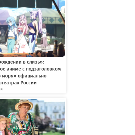
рождении в слизь»:
ое аниме с подзаголовком
о моря» официально
отеатрах России
ля