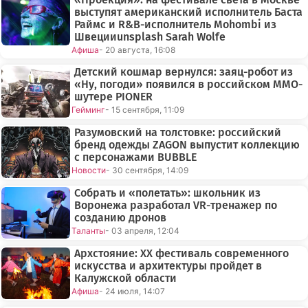
выступят американский исполнитель Баста
Раймс и R&B-исполнитель Mohombi из
Швецииunsplash Sarah Wolfe
Афиша
- 20 августа, 16:08
Детский кошмар вернулся: заяц-робот из
«Ну, погоди» появился в российском MMO-
шутере PIONER
Гейминг
- 15 сентября, 11:09
Разумовский на толстовке: российский
бренд одежды ZAGON выпустит коллекцию
с персонажами BUBBLE
Новости
- 30 сентября, 14:09
Собрать и «полетать»: школьник из
Воронежа разработал VR-тренажер по
созданию дронов
Таланты
- 03 апреля, 12:04
Архстояние: XX фестиваль современного
искусства и архитектуры пройдет в
Калужской области
Афиша
- 24 июля, 14:07