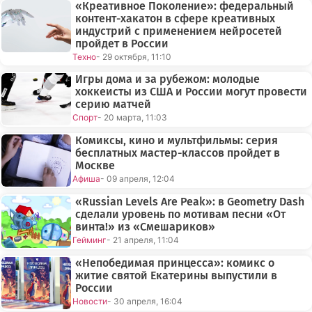
«Креативное Поколение»: федеральный
контент-хакатон в сфере креативных
индустрий с применением нейросетей
пройдет в России
Техно
- 29 октября, 11:10
Игры дома и за рубежом: молодые
хоккеисты из США и России могут провести
серию матчей
Спорт
- 20 марта, 11:03
Комиксы, кино и мультфильмы: серия
бесплатных мастер-классов пройдет в
Москве
Афиша
- 09 апреля, 12:04
«Russian Levels Are Peak»: в Geometry Dash
сделали уровень по мотивам песни «От
винта!» из «Смешариков»
Гейминг
- 21 апреля, 11:04
«Непобедимая принцесса»: комикс о
житие святой Екатерины выпустили в
России
Новости
- 30 апреля, 16:04