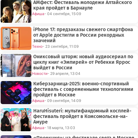
АМфест: Фестиваль молодежи Алтайского
края пройдет в Барнауле
Афиша
- 04 сентября, 15:09
iPhone 17: предзаказы свежего смартфона
от Apple достигли в России рекордных
значений
Техно
- 23 сентября, 11:09
Ониксовый шторм: новый аудиосериал по
циклу книг «Эмпирей» от Ребекки Яррос
выйдет в России
Новости
- 29 апреля, 13:04
Киберзарница-2025: военно-спортивный
фестиваль с современными технологиями
пройдет в Москве
Афиша
- 09 сентября, 14:09
HaruHisuteri: мультифандомный косплей-
фестиваль пройдет в Комсомольске-на-
Амуре
Афиша
- 18 марта, 13:03
«Проекция»: на фестивале света в Москве