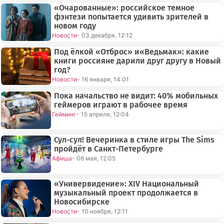
«Очарованные»: российское темное
фэнтези попытается удивить зрителей в
новом году
Новости
- 03 декабря, 12:12
Под ёлкой «Отброс» и«Ведьмак»: какие
книги россияне дарили друг другу в Новый
год?
Новости
- 16 января, 14:01
Пока начальство не видит: 40% мобильных
геймеров играют в рабочее время
Гейминг
- 15 апреля, 12:04
Сул-сул! Вечеринка в стиле игры The Sims
пройдёт в Санкт-Петербурге
Афиша
- 06 мая, 12:05
«Универвидение»: XIV Национальный
музыкальный проект продолжается в
Новосибирске
Новости
- 10 ноября, 12:11