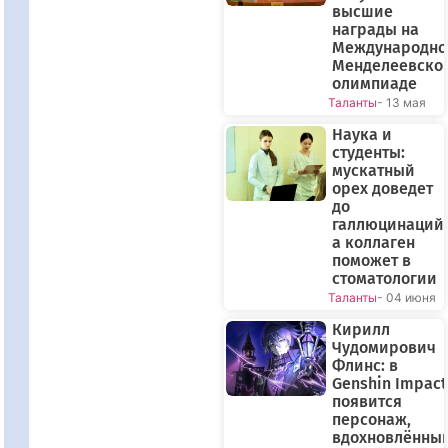
высшие
награды на
Международно
Менделеевско
олимпиаде
Таланты
- 13 мая
Наука и
студенты:
мускатный
орех доведет
до
галлюцинаций,
а коллаген
поможет в
стоматологии
Таланты
- 04 июня
Кирилл
Чудомирович
Флинс: в
Genshin Impact
появится
персонаж,
вдохновлённы