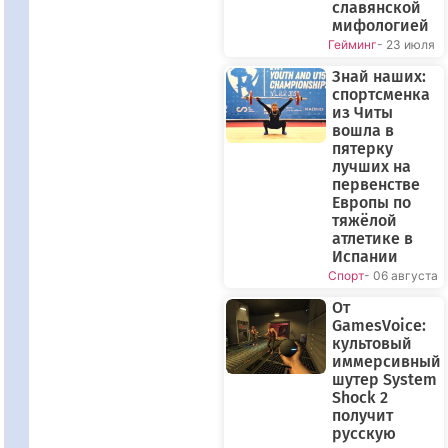
славянской
мифологией
Гейминг
- 23 июля
Знай наших:
спортсменка
из Читы
вошла в
пятерку
лучших на
первенстве
Европы по
тяжёлой
атлетике в
Испании
Спорт
- 06 августа
От
GamesVoice:
культовый
иммерсивный
шутер System
Shock 2
получит
русскую