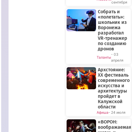
сентября
Собрать и
«полетать»:
школьник из
Воронежа
разработал
VR-тренажер
по созданию
дронов
- 03
Таланты
апреля
Архстояние:
XX фестиваль
современного
искусства и
архитектуры
пройдет в
Калужской
области
Афиша
- 24 июля
«ВОРОН:
воображаемая