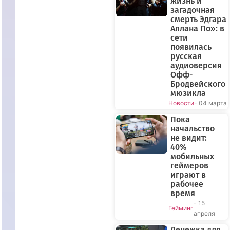
жизнь и
загадочная
смерть Эдгара
Аллана По»: в
сети
появилась
русская
аудиоверсия
Офф-
Бродвейского
мюзикла
Новости
- 04 марта
Пока
начальство
не видит:
40%
мобильных
геймеров
играют в
рабочее
время
- 15
Гейминг
апреля
Денежка для