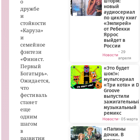
шторм:
о
новый
дружбе
аудиосериал
и
по циклу книг
стойкости
«Эмпирей»
от Ребекки
«Каруза»
Яррос
и
выйдет в
семейное
России
фэнтези
- 29
Новости
«Финист.
апреля
Первый
«Это будет
Богатырь».
шок!»:
мультсериал
Ожидается,
«Три кота» и D
что
Groove
фестиваль
выпустили
станет
зажигательны
музыкальный
еще
ремикс
одним
Новости
- 05 марта
шагом
«Папины
в
дочки. В
развитии