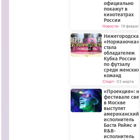
официально
покажут в
кинотеатрах
России
Новости
- 19 феврал
Нижегородска
«Норманочка»
стала
обладателем
Кубка России
по футзалу
среди женских
команд
Спорт
- 03 марта
«Проекция»: н
фестивале све
в Москве
выступят
американский
исполнитель
Баста Раймс и
R&B-
исполнитель