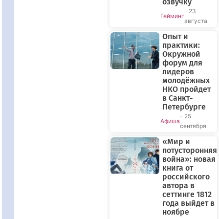
озвучку
- 23
Гейминг
августа
Опыт и
практики:
Окружной
форум для
лидеров
молодёжных
НКО пройдет
в Санкт-
Петербурге
- 25
Афиша
сентября
«Мир и
потусторонняя
война»: новая
книга от
российского
автора в
сеттинге 1812
года выйдет в
ноябре