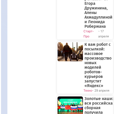
Егора
Дружинина,
Алены
Ахмадуллиной
и Леонида
Робермана
Старт-
- 17
Про
апреля
К вам робот с
посылкой:
массовое
производство
новых
моделей
роботов-
курьеров
запустит
«Яндекс»
Техно
- 29 апреля
Золотые наши:
вся российска
сборная
получила