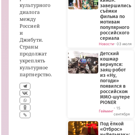
кино»:
культурного
завершились
съёмки
диалога
фильма по
между
мотивам
Россией
популярного
и
российского
сериала
Джибути.
Новости
- 03 июля
Страны
продолжат
Детский
кошмар
укреплять
вернулся:
культурное
заяц-робот
партнерство.
из «Ну,
погоди»
появился в
российском
MMO-шутере
PIONER
- 15
Гейминг
сентября
Под ёлкой
«Отброс»
и«Ведьмак»: