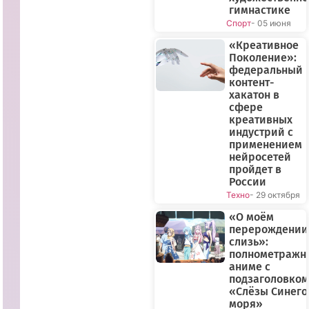
гимнастике
Спорт
- 05 июня
«Креативное
Поколение»:
федеральный
контент-
хакатон в
сфере
креативных
индустрий с
применением
нейросетей
пройдет в
России
Техно
- 29 октября
«О моём
перерождении
слизь»:
полнометражн
аниме с
подзаголовком
«Слёзы Синего
моря»