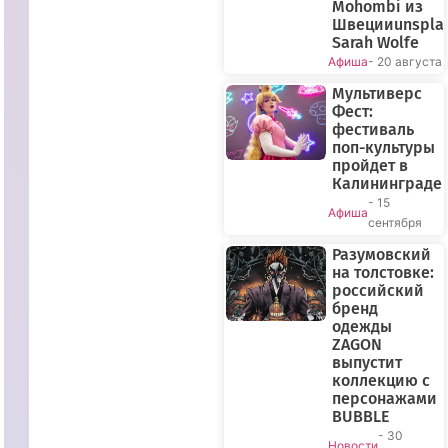
Mohombi из
Швецииunspla
Sarah Wolfe
Афиша
- 20 августа
Мультиверс
Фест:
фестиваль
поп-культуры
пройдет в
Калининграде
- 15
Афиша
сентября
Разумовский
на толстовке:
российский
бренд
одежды
ZAGON
выпустит
коллекцию с
ПРЯМОЙ
персонажами
ЭФИР
BUBBLE
- 30
Новости