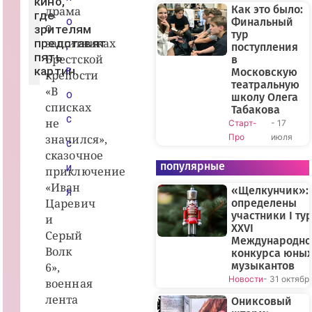
кино,
Как это было:
драма
где
Финальный
О
о
зрителям
тур
защитниках
представят
поступления
,
пять
Брестской
в
картин.
Московскую
Р
крепости
театральную
«В
О
школу Олега
списках
Табакова
С
не
Старт-
- 17
значился»,
Про
июля
С
сказочное
популярные
приключение
И
«Иван
«Щелкунчик»:
Я
Царевич
определены
участники I ту
и
XXVI
Серый
Международно
Волк
конкурса юны
музыкантов
6»,
Новости
- 31 октябр
военная
лента
Ониксовый