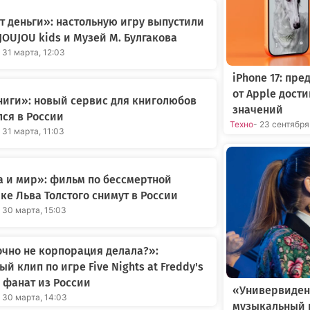
 деньги»: настольную игру выпустили
JOUJOU kids и Музей М. Булгакова
 31 марта, 12:03
iPhone 17: пр
от Apple дост
иги»: новый сервис для книголюбов
значений
ся в России
Техно
- 23 сентября
 31 марта, 11:03
 и мир»: фильм по бессмертной
ке Льва Толстого снимут в России
 30 марта, 15:03
очно не корпорация делала?»:
ый клип по игре Five Nights at Freddy's
 фанат из России
«Универвиден
- 30 марта, 14:03
музыкальный 