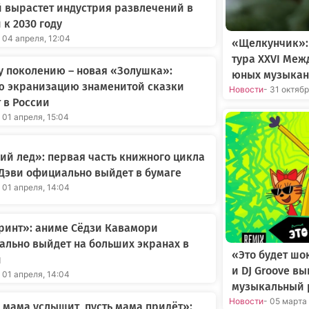
 вырастет индустрия развлечений в
 к 2030 году
 04 апреля, 12:04
«Щелкунчик»:
тура XXVI Меж
 поколению – новая «Золушка»:
юных музыкан
ю экранизацию знаменитой сказки
Новости
- 31 октяб
 в России
 01 апреля, 15:04
й лед»: первая часть книжного цикла
Дэви официально выйдет в бумаге
 01 апреля, 14:04
ринт»: аниме Сёдзи Кавамори
льно выйдет на больших экранах в
«Это будет шо
и
и DJ Groove в
 01 апреля, 14:04
музыкальный 
Новости
- 05 марта
 мама услышит, пусть мама придёт»: