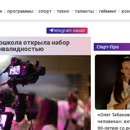
и
программы
спорт
техно
таланты
гейминг
ко
telegram канал
ношкола открыла набор
Старт-Про
инвалидностью
«Олег Табаков
человека»: и
90-летию со д