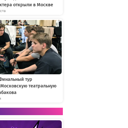
ктера открыли в Москве
уста
 Финальный тур
в Московскую театральную
абакова
я