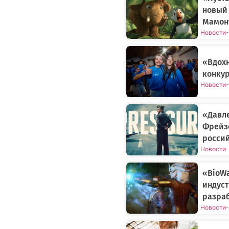
новый
Мамонт
Новости
-
«Вдох
конкур
Новости
-
«Давле
Фрейз
росси
Новости
-
«BioWa
индуст
разраб
Новости
-