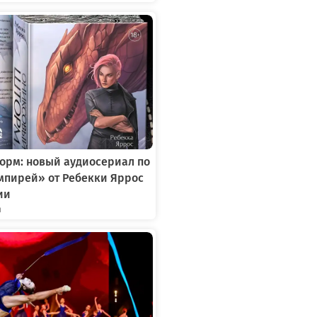
орм: новый аудиосериал по
мпирей» от Ребекки Яррос
ии
я