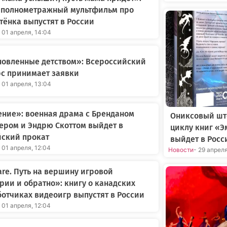
 полнометражный мультфильм про
ёнка выпустят в России
 01 апреля, 14:04
новленные детством»: Всероссийский
с принимает заявки
 01 апреля, 13:04
ние»: военная драма с Бренданом
Ониксовый шт
ером и Эндрю Скоттом выйдет в
циклу книг «Э
йский прокат
выйдет в Росс
 01 апреля, 12:04
Новости
- 29 апрел
re. Путь на вершину игровой
рии и обратно»: книгу о канадских
отчиках видеоигр выпустят в России
 01 апреля, 12:04