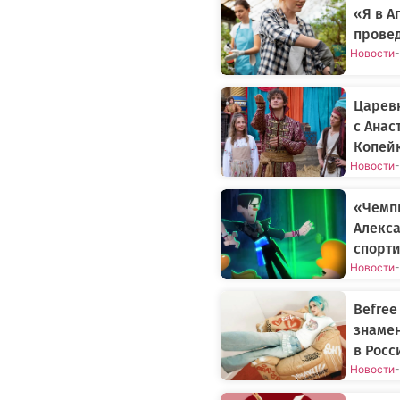
«Я в 
прове
Новости
-
Царев
с Анас
Копей
Новости
-
«Чемп
Алекса
спорти
Новости
-
Befree
знаме
в Росс
Новости
-