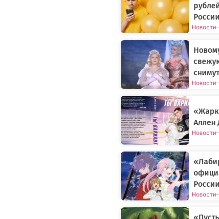
рублей
России
Новости
-
Новому
свежу
снимут
Новости
-
«Жарки
Аллен 
Новости
-
«Лаби
официа
Росси
Новости
-
«Пусть