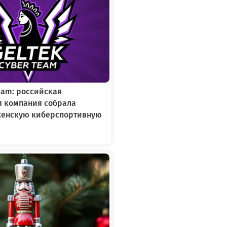
Team: российская
я компания собрала
женскую киберспортивную