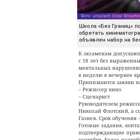
Фото: unsplash Oscar Broucho
Школа «Без Границ» 
обретать кинематогра
объявлен набор на бе
К экзаменам допускают
с 18 лет без выраженн
ментальных нарушений.
в неделю в вечернее вр
Принимаются заявки на
– Режиссер кино
– Сценарист
Руководителем режиссе
Николай Флотский, а с
Газиев. Срок обучения –
Готовые задания, конта
подтверждающие право 
сентября. Более подро