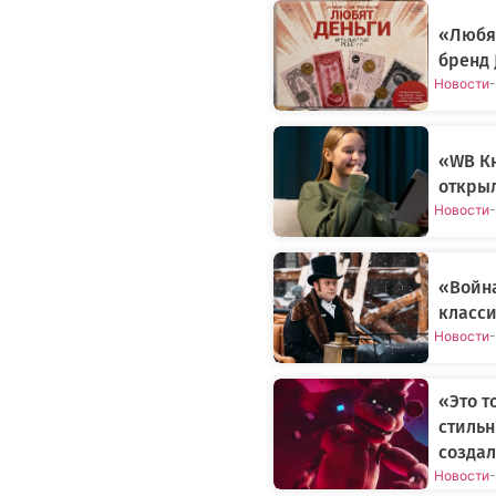
«Любят
бренд 
Новости
-
«WB Кн
открыл
Новости
-
«Война
класси
Новости
-
«Это т
стильн
создал
Новости