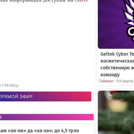
Geltek Cyber 
косметическа
собственную 
команду
Гейминг
- 04 марта
ЕЗ ГРАНИЦ»
ПРЯМОЙ ЭФИР
ы
вам «хи-хи» да «ха-ха»: до 4,5 трлн