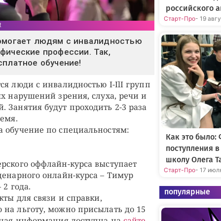
российского а
Старт-Про
- 19 авг
t
помогает людям с инвалидностью
фические профессии. Так,
сплатное обучение!
ся люди с инвалидностью I-IlI групп
ых нарушений зрения, слуха, речи и
 Занятия будут проходить 2-3 раза
емя.
 обучение по специальностям:
Как это было:
поступления 
школу Олега Т
рского оффлайн-курса выступает
Старт-Про
- 17 июл
ценарного онлайн-курса – Тимур
 2 года.
популярные
кты для связи и справки,
на льготу, можно присылать до 15
бная информация доступна на
сайте