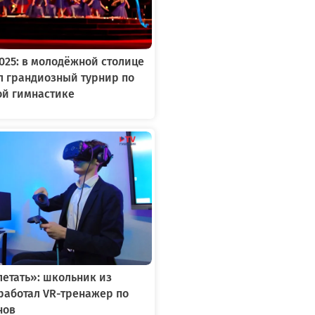
2025: в молодёжной столице
л грандиозный турнир по
ой гимнастике
летать»: школьник из
работал VR-тренажер по
нов