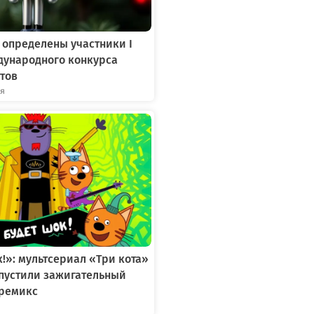
 определены участники I
дународного конкурса
тов
ря
к!»: мультсериал «Три кота»
ыпустили зажигательный
ремикс