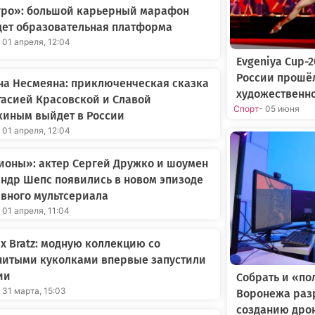
Агро»: большой карьерный марафон
дет образовательная платформа
 01 апреля, 12:04
Evgeniya Cup-
России прошё
на Несмеяна: приключенческая сказка
художественн
тасией Красовской и Славой
Спорт
- 05 июня
киным выйдет в России
 01 апреля, 12:04
ионы»: актер Сергей Дружко и шоумен
ндр Шепс появились в новом эпизоде
вного мультсериала
 01 апреля, 11:04
 x Bratz: модную коллекцию со
нитыми куколками впервые запустили
ии
Собрать и «по
 31 марта, 15:03
Воронежа раз
созданию дро