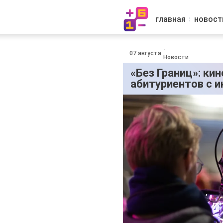
главная
новост
-
07 августа
Новости
«Без Границ»: ки
абитуриентов с 