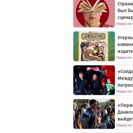
Страна
был бы
сцена
Новости
-
Угарн
комикс
издате
Новости
-
«Солда
Между
патрио
Новости
-
«Перва
Данил
выйдет
Новости
-