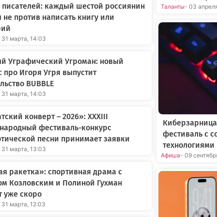
 писателей: каждый шестой россиянин
Таланты
- 03 апрел
 не против написать книгу или
рий
 31 марта, 14:03
ый Уграфический Угроман: новый
 про Игоря Угря выпустит
льство BUBBLE
 31 марта, 14:03
тский конверт – 2026»: XXXIII
Киберзарница
народный фестиваль-конкурс
фестиваль с 
тической песни принимает заявки
технологиями 
 31 марта, 13:03
Афиша
- 09 сентябр
я ракетка»: спортивная драма с
ом Козловским и Полиной Гухман
 уже скоро
 31 марта, 12:03