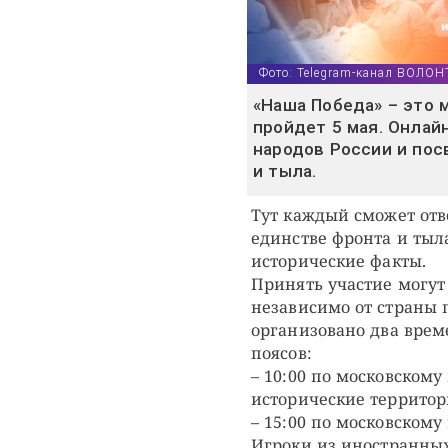
Фото: Telegram-канал ВОЛ
«Наша Победа» – это 
пройдет 5 мая. Онлайн
народов России и пос
и тыла.
Тут каждый сможет отв
единстве фронта и тыла
исторические факты.
Принять участие могут 
независимо от страны 
организовано два врем
поясов:
– 10:00 по московском
исторические террито
– 15:00 по московском
Игроки из иностранных