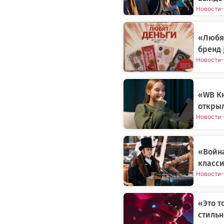
Новости
-
«Любят
бренд 
Новости
-
«WB Кн
открыл
Новости
-
«Война
класси
Новости
-
«Это т
стильн