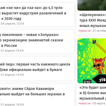
вам «хи-хи» да «ха-ха»: до 4,5 трлн
 вырастет индустрия развлечений в
«Щелкунчик»:
 к 2030 году
тура XXVI Меж
 04 апреля, 12:04
юных музыкан
Новости
- 31 октяб
 поколению – новая «Золушка»:
ю экранизацию знаменитой сказки
 в России
 01 апреля, 15:04
й лед»: первая часть книжного цикла
Дэви официально выйдет в бумаге
 01 апреля, 14:04
«Это будет шо
ринт»: аниме Сёдзи Кавамори
и DJ Groove в
льно выйдет на больших экранах в
музыкальный 
и
Новости
- 05 марта
 01 апреля, 14:04