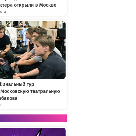
ктера открыли в Москве
уста
 Финальный тур
в Московскую театральную
абакова
я