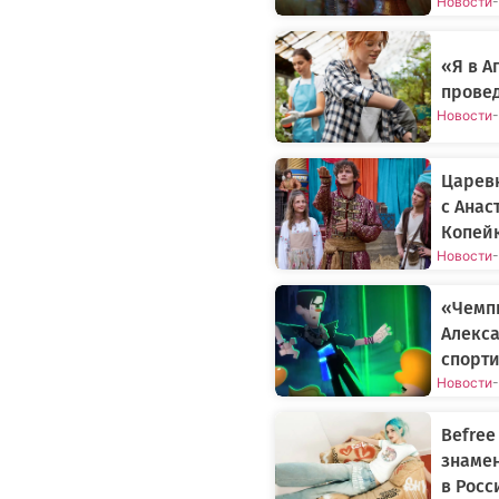
Новости
-
«Я в 
прове
Новости
-
Царев
с Анас
Копей
Новости
-
«Чемп
Алекса
спорти
Новости
-
Befree
знаме
в Росс