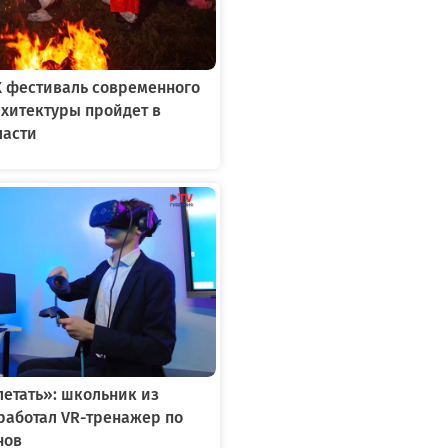
X фестиваль современного
рхитектуры пройдет в
ласти
летать»: школьник из
работал VR-тренажер по
нов