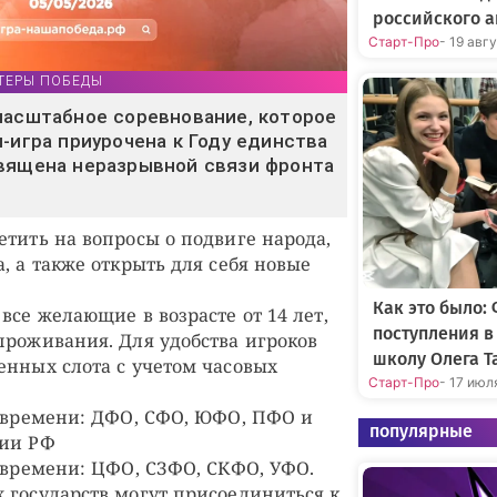
российского а
Старт-Про
- 19 авг
ОНТЕРЫ ПОБЕДЫ
масштабное соревнование, которое
-игра приурочена к Году единства
вящена неразрывной связи фронта
етить на вопросы о подвиге народа,
, а также открыть для себя новые
Как это было:
все желающие в возрасте от 14 лет,
поступления 
проживания. Для удобства игроков
школу Олега Т
енных слота с учетом часовых
Старт-Про
- 17 июл
у времени: ДФО, СФО, ЮФО, ПФО и
популярные
рии РФ
у времени: ЦФО, СЗФО, СКФО, УФО.
 государств могут присоединиться к