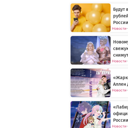
Будут 
рублей
России
Новости
-
Новому
свежу
снимут
Новости
-
«Жарки
Аллен 
Новости
-
«Лаби
официа
Росси
Новости
-