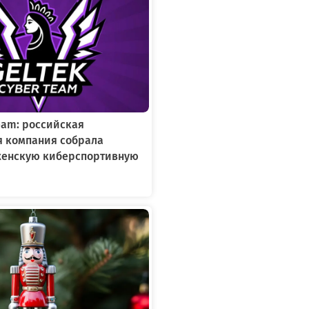
Team: российская
я компания собрала
женскую киберспортивную