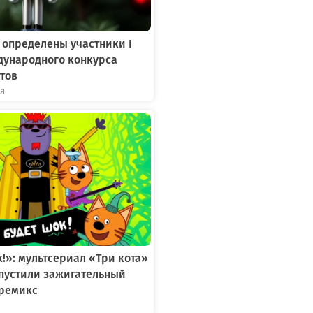
 определены участники I
дународного конкурса
тов
ря
к!»: мультсериал «Три кота»
ыпустили зажигательный
ремикс