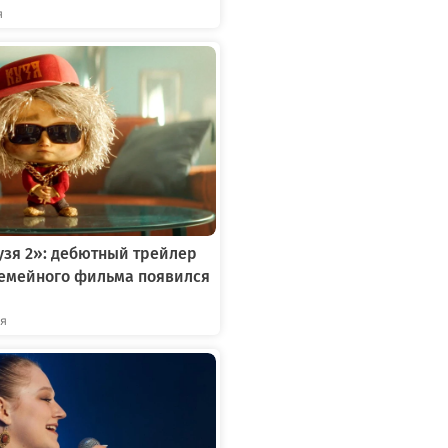
я
зя 2»: дебютный трейлер
семейного фильма появился
ря