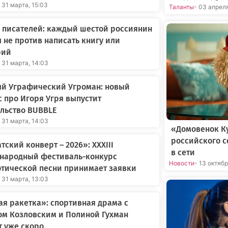
 31 марта, 15:03
Таланты
- 03 апрел
 писателей: каждый шестой россиянин
 не против написать книгу или
рий
 31 марта, 14:03
ый Уграфический Угроман: новый
 про Игоря Угря выпустит
льство BUBBLE
 31 марта, 14:03
«Домовенок Ку
российского 
тский конверт – 2026»: XXXIII
в сети
народный фестиваль-конкурс
Новости
- 13 октяб
тической песни принимает заявки
 31 марта, 13:03
я ракетка»: спортивная драма с
ом Козловским и Полиной Гухман
 уже скоро