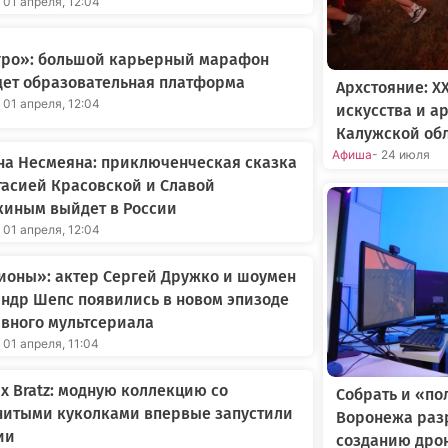
 01 апреля, 12:04
Агро»: большой карьерный марафон
дет образовательная платформа
Архстояние: X
 01 апреля, 12:04
искусства и а
Калужской об
Афиша
- 24 июля
на Несмеяна: приключенческая сказка
тасией Красовской и Славой
киным выйдет в России
 01 апреля, 12:04
ионы»: актер Сергей Дружко и шоумен
ндр Шепс появились в новом эпизоде
вного мультсериала
 01 апреля, 11:04
 x Bratz: модную коллекцию со
Собрать и «по
нитыми куколками впервые запустили
Воронежа раз
ии
созданию дро