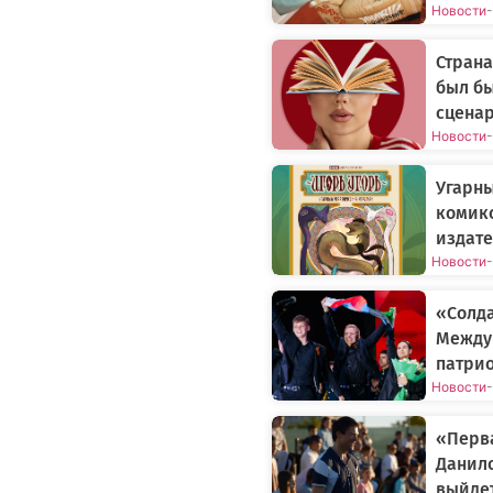
Новости
-
Страна
был бы
сцена
Новости
-
Угарн
комикс
издате
Новости
-
«Солда
Между
патрио
Новости
-
«Перва
Данил
выйдет