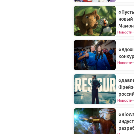
«Пусть
новый
Мамонт
Новости
-
«Вдох
конкур
Новости
-
«Давле
Фрейз
росси
Новости
-
«BioWa
индуст
разраб