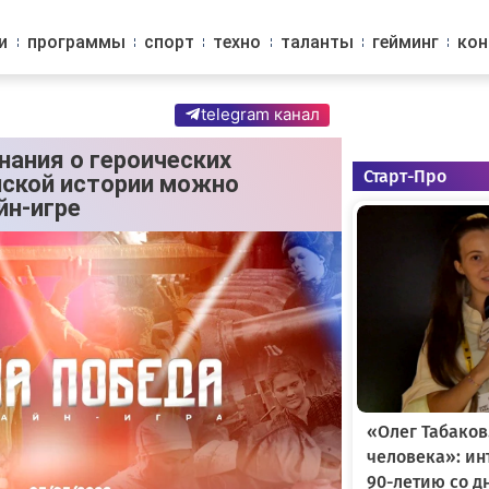
и
программы
спорт
техно
таланты
гейминг
ко
telegram канал
нания о героических
Старт-Про
йской истории можно
йн-игре
«Олег Табаков
человека»: и
90-летию со д