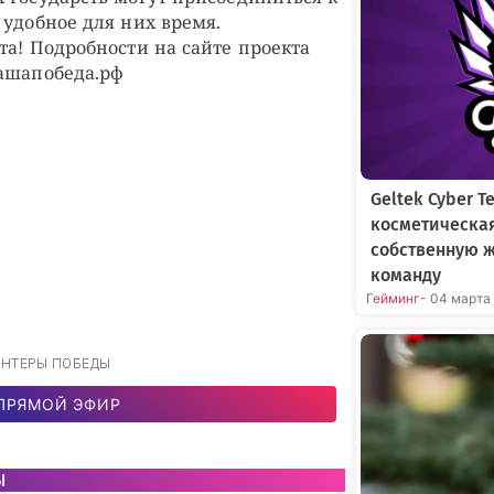
 удобное для них время.
та! Подробности на сайте проекта
ашапобеда.рф
Geltek Cyber 
косметическа
собственную 
команду
Гейминг
- 04 марта
ОЛОНТЕРЫ ПОБЕДЫ
ПРЯМОЙ ЭФИР
ы