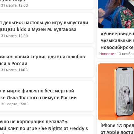
 31 марта, 12:03
 деньги»: настольную игру выпустили
JOUJOU kids и Музей М. Булгакова
«Универвиден
 31 марта, 12:03
музыкальный 
Новосибирске
Новости
- 10 ноябр
иги»: новый сервис для книголюбов
ся в России
 31 марта, 11:03
 и мир»: фильм по бессмертной
ке Льва Толстого снимут в России
 30 марта, 15:03
очно не корпорация делала?»:
iPhone 17: пр
ый клип по игре Five Nights at Freddy's
от Apple дост