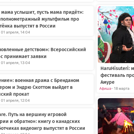
 мама услышит, пусть мама придёт»:
 полнометражный мультфильм про
ёнка выпустят в России
 01 апреля, 14:04
новленные детством»: Всероссийский
с принимает заявки
 01 апреля, 13:04
HaruHisuteri:
фестиваль про
ние»: военная драма с Бренданом
Амуре
ером и Эндрю Скоттом выйдет в
Афиша
- 18 марта
йский прокат
 01 апреля, 12:04
re. Путь на вершину игровой
рии и обратно»: книгу о канадских
отчиках видеоигр выпустят в России