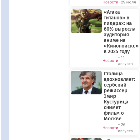
Новости
- 29 июля
«Атака
титанов» в
лидерах: на
60% выросла
аудитория
аниме на
«Кинопоиске»
в 2025 году
- 11
Новости
августа
Столица
вдохновляет:
сербский
режиссер
Эмир
Кустурица
снимет
фильм о
Москве
- 26
Новости
августа