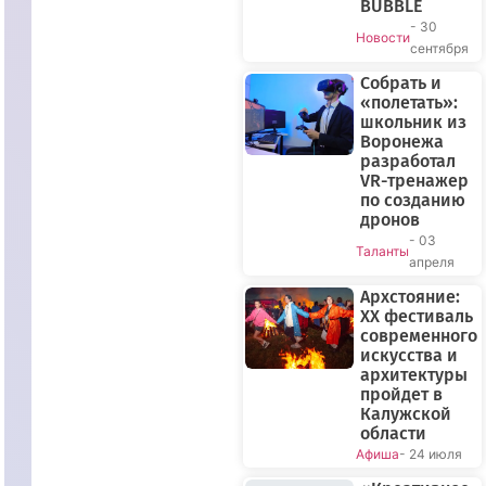
BUBBLE
- 30
Новости
сентября
Собрать и
«полетать»:
школьник из
Воронежа
разработал
VR-тренажер
по созданию
дронов
- 03
Таланты
апреля
Архстояние:
XX фестиваль
современного
искусства и
архитектуры
пройдет в
Калужской
области
Афиша
- 24 июля