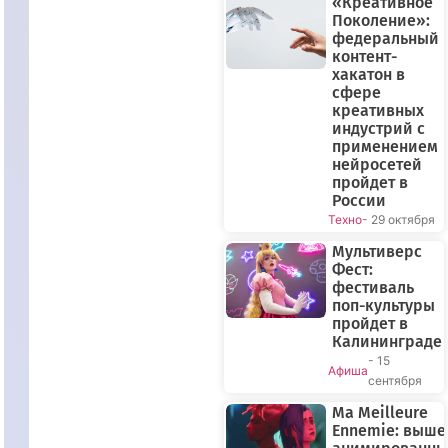
«Креативное
Поколение»:
федеральный
контент-
хакатон в
сфере
креативных
индустрий с
применением
нейросетей
пройдет в
России
Техно
- 29 октября
Мультиверс
Фест:
фестиваль
поп-культуры
пройдет в
Калининграде
- 15
Афиша
сентября
Ma Meilleure
Ennemie: выше