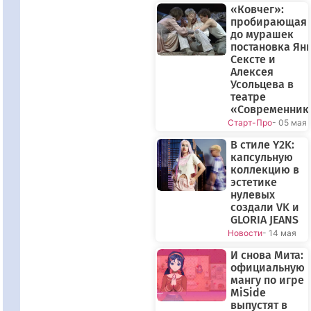
«Ковчег»:
пробирающая
до мурашек
постановка Ян
Сексте и
Алексея
Усольцева в
театре
«Современник
Старт-Про
- 05 мая
В стиле Y2K:
капсульную
коллекцию в
эстетике
нулевых
создали VK и
GLORIA JEANS
Новости
- 14 мая
И снова Мита:
официальную
мангу по игре
MiSide
выпустят в