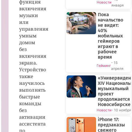
функция
Новости
января
включения
Пока
музыки
начальство
или
не видит:
управления
40%
умным
мобильных
геймеров
домом
играют в
без
рабочее
включения
время
экрана.
- 15
Гейминг
Устройство
апреля
также
«Универвиден
научилось
XIV Националь
музыкальный
выполнять
проект
быстрые
продолжается 
команды
Новосибирске
без
Новости
- 10 ноября
активации
iPhone 17:
ассистента
предзаказы
по
свежего