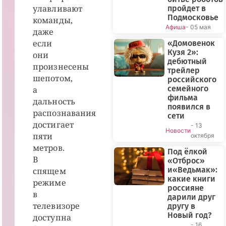
улавливают
пройдет в
Подмосковье
команды,
Афиша
- 05 мая
даже
если
«Домовенок
Кузя 2»:
они
дебютный
произнесены
трейлер
шепотом,
российского
семейного
а
фильма
дальность
появился в
распознавания
сети
достигает
- 13
Новости
пяти
октября
метров.
Под ёлкой
В
«Отброс»
и«Ведьмак»:
спящем
какие книги
режиме
россияне
в
дарили друг
телевизоре
другу в
Новый год?
доступна
- 16