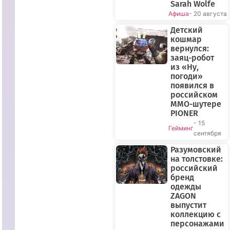
Sarah Wolfe
Афиша
- 20 августа
Детский
кошмар
вернулся:
заяц-робот
из «Ну,
погоди»
появился в
российском
MMO-шутере
ПРЯМОЙ
PIONER
ЭФИР
- 15
Гейминг
сентября
Разумовский
на толстовке:
российский
бренд
одежды
ZAGON
выпустит
коллекцию с
персонажами