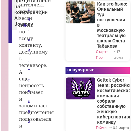
представлены
к
Как это было:
интеллект
на
о
Финальный
E
позволяет
й
конференции
тур
г
вести
AI
а
поступления
R
з
Journey.
поиск
в
е
Московскую
,
по
т
театральную
ы
всему
»
И
школу Олега
контенту,
Табакова
И
доступному
Старт-
- 17
в
Про
июля
,
телевизоре.
популярные
А
Т
еще
Geltek Cyber
Е
нейросеть
Team: российс
косметическая
понимает
Л
компания
и
собрала
Е
запоминает
собственную
женскую
предпочтения
В
киберспортив
пользователя
команду
И
и
Гейминг
- 04 марта