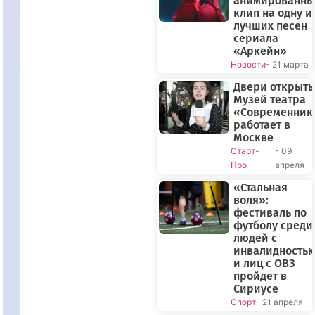
анимированн
клип на одну и
лучших песен
сериала
«Аркейн»
Новости
- 21 марта
Двери открыты
Музей театра
«Современник
работает в
Москве
Старт-
- 09
Про
апреля
«Стальная
воля»:
фестиваль по
футболу среди
людей с
инвалидность
и лиц с ОВЗ
пройдет в
Сириусе
Спорт
- 21 апреля