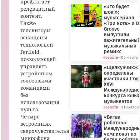
предлагает
З
«Это будет
релевантный
шок!»:
О
контент.
мультсериал
Также
«Три кота» и D
Р
Groove
телевизоры
выпустили
оснащены
зажигательны
технологией
музыкальный
Farfield,
ремикс
Новости
- 05 марта
позволяющей
управлять
«Щелкунчик»:
устройством
определены
участники I ту
голосовыми
XXVI
командами
Международно
без
конкурса юны
музыкантов
использования
Новости
- 31 октябр
пульта.
Четыре
«Битва
роботов»:
встроенных
Международн
сверхчувствительных
чемпионат по
микрофона
битве роботов