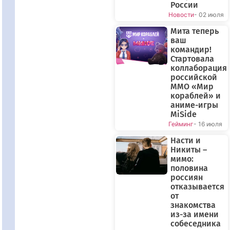
России
Новости
- 02 июля
Мита теперь
ваш
командир!
Стартовала
коллаборация
российской
ММО «Мир
кораблей» и
аниме-игры
MiSide
Гейминг
- 16 июля
Насти и
Никиты –
мимо:
половина
россиян
отказывается
от
знакомства
из-за имени
собеседника