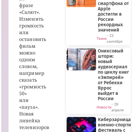
смартфона от
фразе
Apple
«Салют».
достигли в
Изменить
России
рекордных
громкость
значений
или
- 23
остановить
Техно
сентября
фильм
Ониксовый
можно
шторм:
одним
новый
словом,
аудиосериал
по циклу книг
например
«Эмпирей»
сказать
от Ребекки
«громкость
Яррос
50»
выйдет в
России
или
- 29
«пауза».
Новости
апреля
Новая
Киберзарница-
линейка
военно-спорт
телевизоров
фестиваль с