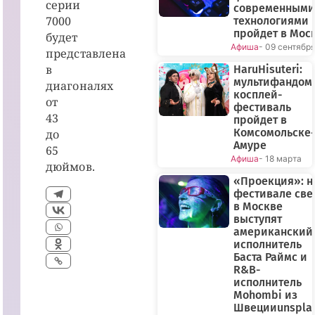
серии
современными
7000
технологиями
пройдет в Мос
будет
Афиша
- 09 сентябр
представлена
в
HaruHisuteri:
мультифандом
диагоналях
косплей-
от
фестиваль
43
пройдет в
Комсомольске-
до
Амуре
65
Афиша
- 18 марта
дюймов.
«Проекция»: н
фестивале све
в Москве
выступят
американский
исполнитель
Баста Раймс и
R&B-
исполнитель
Mohombi из
Швецииunspla