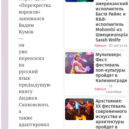
американский
«Перекрестка
исполнитель
воронов»
Баста Раймс и
занимался
R&B-
исполнитель
Вадим
Mohombi из
Кумок
Швецииunspla
—
Sarah Wolfe
он
Афиша
- 20 августа
уже
Мультиверс
переносил
Фест:
на
фестиваль
поп-культуры
русский
пройдет в
язык
Калининграде
предыдущую
- 15
Афиша
книгу
сентября
Анджея
Архстояние:
Сапковского,
XX фестиваль
а
современного
искусства и
также
архитектуры
адаптировал
пройдет в