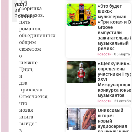
два
ушли
«Это будет
сборника
из
шок!»:
рассказов,
России.
мультсериал
пять
«Три кота» и D
Groove
романов,
выпустили
объединенных
зажигательны
общим
музыкальный
сюжетом
ремикс
Новости
- 05 марта
о
княжне
«Щелкунчик»:
Цири,
определены
участники I ту
и
XXVI
два
Международно
приквела.
конкурса юны
музыкантов
Отмечается,
Новости
- 31 октябр
что
новая
Ониксовый
шторм:
книга
новый
выйдет
аудиосериал
в
по циклу книг