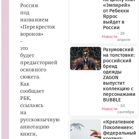
России
«Эмпирей»
от Ребекки
под
Яррос
названием
выйдет в
«Перекресток
России
воронов»
- 29
Новости
апреля
–
это
Разумовский
будет
на толстовке:
российский
предысторией
бренд
основного
одежды
сюжета.
ZAGON
выпустит
Как
коллекцию с
сообщает
персонажами
РБК,
BUBBLE
ссылаясь
- 30
Новости
на
сентября
русскоязычную
«Креативное
аннотацию
Поколение»:
федеральный
книги,
контент-