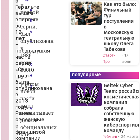
о
Как это было:
и
Геральте
Финальный
А
первой
вышла
тур
книги
впервые
поступления
Л
за
серии,
в
12
Московскую
Ь
был
лет
театральную
опубликован
Т
школу Олега
–
в
Табакова
предыдущая
,
1986
Старт-
- 17
часть
году.
Про
июля
серии
К
«Сезон
Всего
популярные
гроз»
с
Н
была
учетом
Geltek Cyber
И
опубликована
новой
Team: российс
в
косметическая
части
Г
2013
компания
цикл
году.
собрала
А
насчитывает
Ранее
собственную
связанные
женскую
девять
киберспортив
с
официальных
команду
франшизой
книг:
Гейминг
- 04 марта
компании