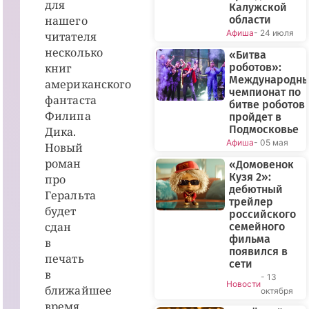
для
Калужской
нашего
области
Афиша
- 24 июля
читателя
несколько
«Битва
книг
роботов»:
Международн
американского
чемпионат по
фантаста
битве роботов
Филипа
пройдет в
Подмосковье
Дика.
Афиша
- 05 мая
Новый
роман
«Домовенок
Кузя 2»:
про
дебютный
Геральта
трейлер
будет
российского
сдан
семейного
фильма
в
появился в
печать
сети
в
- 13
Новости
ближайшее
октября
время.