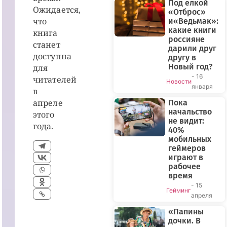
Под ёлкой
Ожидается,
«Отброс»
что
и«Ведьмак»:
какие книги
книга
россияне
станет
дарили друг
доступна
другу в
Новый год?
для
- 16
читателей
Новости
января
в
апреле
Пока
начальство
этого
не видит:
года.
40%
мобильных
геймеров
играют в
рабочее
время
ПРЯМОЙ
- 15
ЭФИР
Гейминг
апреля
«Папины
дочки. В