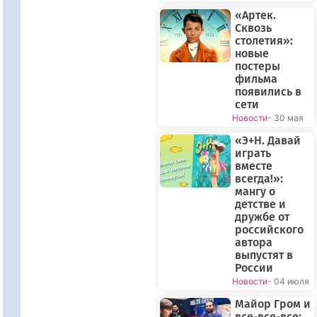
«Артек.
Сквозь
столетия»:
новые
постеры
фильма
появились в
сети
Новости
- 30 мая
«Э+Н. Давай
играть
вместе
всегда!»:
мангу о
детстве и
дружбе от
российского
автора
выпустят в
России
Новости
- 04 июля
Майор Гром и
все-все-все: