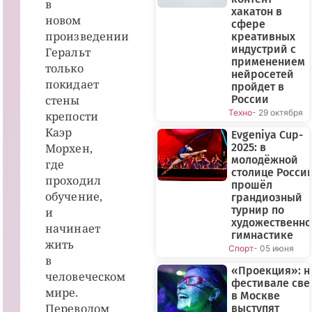
в
хакатон в
новом
сфере
произведении
креативных
индустрий с
Геральт
применением
только
нейросетей
покидает
пройдет в
стены
России
Техно
- 29 октября
крепости
Каэр
Evgeniya Cup-
Морхен,
2025: в
молодёжной
где
столице Росси
проходил
прошёл
обучение,
грандиозный
турнир по
и
художественн
начинает
гимнастике
жить
Спорт
- 05 июня
в
«Проекция»: н
человеческом
фестивале све
мире.
в Москве
Переводом
выступят