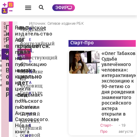
ЭФИР
Источник: Сетевое издание РБК
0
Ф
Геральт
Российское
5
«Ведьмак»
о
В
м
из
т
издательство
а
—
о
Ривии
р
АСТ
Е
:
Старт-Про
т
фэнтезийный
возвращается:
получило
п
а
цикл,
р
новая
Д
telegram
-
права
«Олег Табаков.
е
канал
Н
повествующий
книга
на
Судьба
с
о
Ь
про
с-
публикацию
об
увлечённого
в
с
Ведьмака
человека»:
новой
о
охотнике
л
М
интерактивну
официально
с
у
книги
на
ж
т
экспозицию к
выйдет
из
А
б
чудовищ
и
90-летию со
в
цикла
а
дня рождения
Геральте
А
России
К
«Ведьмак»
знаменитого
С
из
польского
Т
российского
,
|
Ривии.
писателя
актера
Р
Анджея
Первый
открыли в
Б
Г
К
Сапковского.
Москве
рассказ,
Новая
Старт-
- 19
Е
ставший
книга
Про
августа
основой
Р