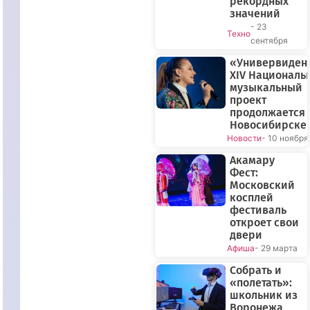
рекордных
значений
- 23
Техно
сентября
«Универвиден
XIV Националь
музыкальный
проект
продолжается 
Новосибирске
Новости
- 10 ноября
Акамару
Фест:
Московский
косплей
фестиваль
откроет свои
двери
Афиша
- 29 марта
Собрать и
«полетать»:
школьник из
Воронежа