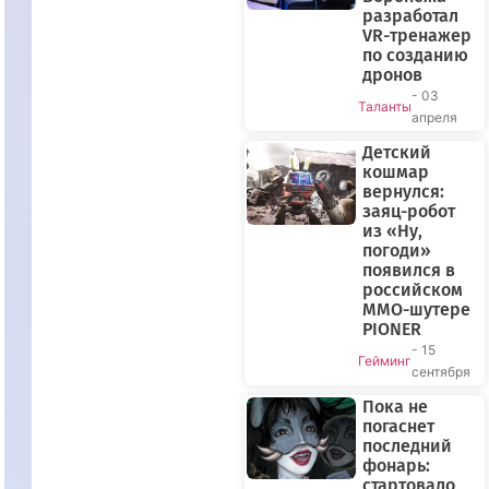
разработал
VR-тренажер
по созданию
дронов
- 03
Таланты
апреля
Детский
кошмар
вернулся:
заяц-робот
из «Ну,
погоди»
появился в
российском
MMO-шутере
PIONER
- 15
Гейминг
сентября
Пока не
погаснет
последний
фонарь:
стартовало