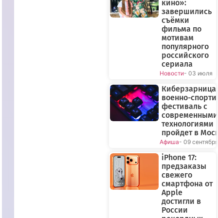
кино»:
завершились
съёмки
фильма по
мотивам
популярного
российского
сериала
Новости
- 03 июля
Киберзарница-
военно-спорт
фестиваль с
современными
технологиями
пройдет в Мос
Афиша
- 09 сентябр
iPhone 17:
предзаказы
свежего
смартфона от
Apple
достигли в
России