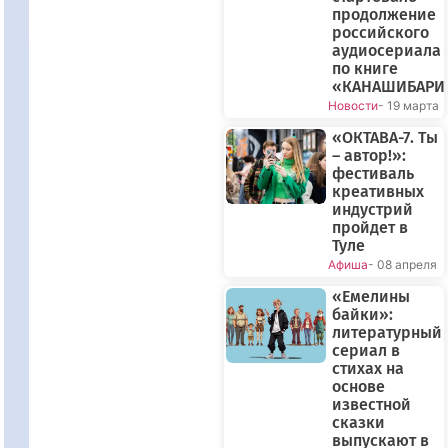
продолжение
российского
аудиосериала
по книге
«КАНАШИБАРИ
Новости
- 19 марта
«ОКТАВА-7. Ты
– автор!»:
фестиваль
креативных
индустрий
пройдет в
Туле
Афиша
- 08 апреля
«Емелины
байки»:
литературный
сериал в
стихах на
основе
известной
сказки
выпускают в