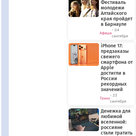
Фестиваль
молодежи
Алтайского
края пройдет
в Барнауле
- 04
Афиша
сентября
iPhone 17:
предзаказы
свежего
смартфона от
Apple
достигли в
России
рекордных
значений
- 23
Техно
сентября
Денежка для
любимой
вселенной:
россияне
стали тратить