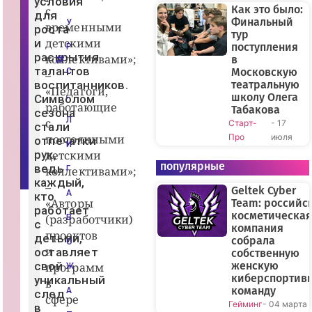
условия
г
Как это было:
с
для
а
Финальный
У
временными
в
роста
тур
о
детскими
и
ж
поступления
Р
а
раскрытия
коллективами»;
в
т
талантов
Московскую
С
–
ы
воспитанников.
театральную
х
«Педагоги,
»
,
школу Олега
Символом
В
работающие
Табакова
сезона
К
Л
с
Старт-
- 17
о
стали
н
постоянными
Про
июля
отпечатки
т
И
а
рук,
детскими
к
популярные
ведь
коллективами»;
Г
т
каждый,
е
–
Geltek Cyber
А
кто
«Авторы
Team: российс
работает
косметическая
(разработчики)
В
с
компания
проектов
детьми,
собрала
О
и
оставляет
собственную
свой
женскую
программ
Ж
киберспортив
уникальный
в
команду
А
след
сфере
Гейминг
- 04 марта
в