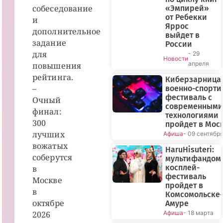
собеседование
«Эмпирей»
от Ребекки
и
Яррос
дополнительное
выйдет в
задание
России
для
- 29
Новости
апреля
повышения
рейтинга.
Киберзарница-
–
военно-спорт
фестиваль с
Очный
современными
финал:
технологиями
300
пройдет в Мос
лучших
Афиша
- 09 сентябр
вожатых
HaruHisuteri:
соберутся
мультифандом
косплей-
в
фестиваль
Москве
пройдет в
в
Комсомольске-
октябре
Амуре
2026
Афиша
- 18 марта