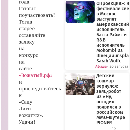
года.
«Проекция»: н
Готовы
фестивале све
в Москве
поучаствовать?
выступят
Тогда
американский
скорее
исполнитель
оставляйте
Баста Раймс и
R&B-
заявку
исполнитель
на
Mohombi из
конкурс
Швецииunspla
Sarah Wolfe
на
Афиша
- 20 августа
сайте
«Вожатый.рф»
Детский
кошмар
и
вернулся:
присоединяйтесь
заяц-робот
к
из «Ну,
«Саду
погоди»
появился в
Лиги
российском
вожатых».
MMO-шутере
Удачи!
PIONER
- 15