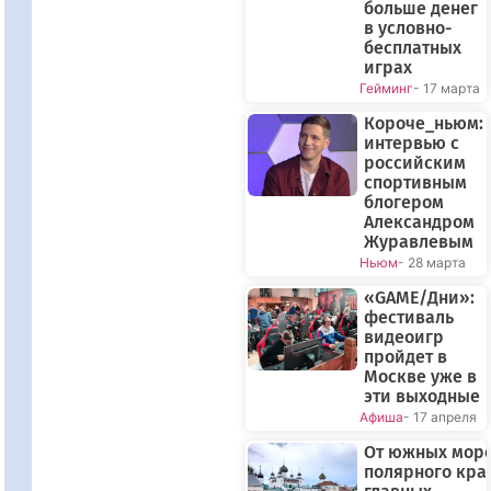
больше денег
в условно-
бесплатных
играх
Гейминг
- 17 марта
Короче_ньюм:
интервью с
российским
спортивным
блогером
Александром
Журавлевым
Ньюм
- 28 марта
«GAME/Дни»:
фестиваль
видеоигр
пройдет в
Москве уже в
эти выходные
Афиша
- 17 апреля
От южных море
полярного края