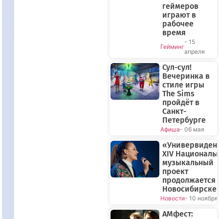
геймеров
играют в
рабочее
время
- 15
Гейминг
апреля
Сул-сул!
Вечеринка в
стиле игры
The Sims
пройдёт в
Санкт-
Петербурге
Афиша
- 06 мая
«Универвиден
XIV Националь
музыкальный
проект
продолжается 
Новосибирске
Новости
- 10 ноября
АМфест: