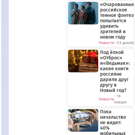
«Очарованные
российское
темное фэнтез
попытается
удивить
зрителей в
новом году
Новости
- 03 декабр
Под ёлкой
«Отброс»
и«Ведьмак»:
какие книги
россияне
дарили друг
другу в
Новый год?
- 16
Новости
января
Пока
начальство
не видит:
40%
мобильных