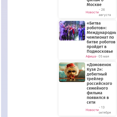
Москве
- 26
Новости
августа
«Битва
роботов»:
Международн
чемпионат по
битве роботов
пройдет в
Подмосковье
Афиша
- 05 мая
«Домовенок
Кузя 2»:
дебютный
трейлер
российского
семейного
фильма
появился в
сети
- 13
Новости
октября