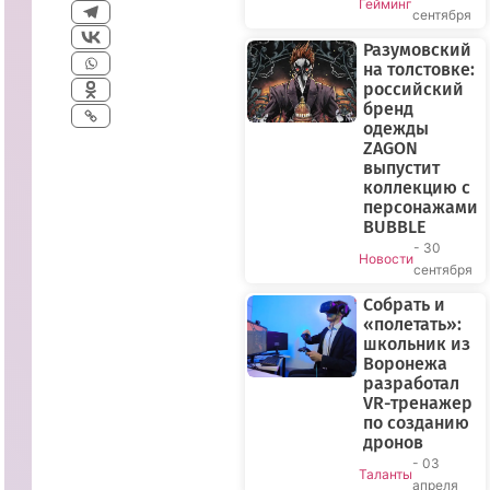
Гейминг
сентября
Разумовский
на толстовке:
российский
бренд
одежды
ZAGON
выпустит
коллекцию с
персонажами
BUBBLE
- 30
Новости
сентября
Собрать и
«полетать»:
школьник из
Воронежа
разработал
VR-тренажер
по созданию
дронов
- 03
Таланты
апреля