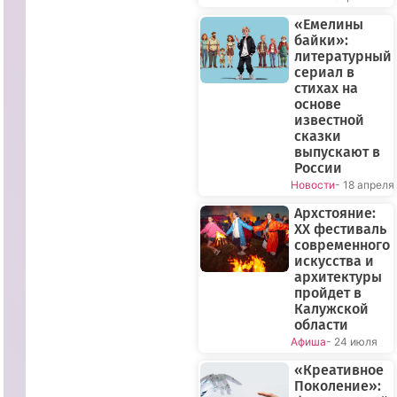
«Емелины
байки»:
литературный
сериал в
стихах на
основе
известной
сказки
выпускают в
России
Новости
- 18 апреля
Архстояние:
XX фестиваль
современного
искусства и
архитектуры
пройдет в
Калужской
области
Афиша
- 24 июля
«Креативное
Поколение»: