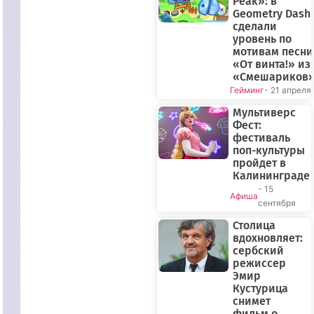
Peak»: в
Geometry Dash
сделали
уровень по
мотивам песни
«От винта!» из
«Смешариков
Гейминг
- 21 апреля
Мультиверс
Фест:
фестиваль
поп-культуры
пройдет в
Калининграде
- 15
Афиша
сентября
Столица
вдохновляет:
сербский
режиссер
Эмир
Кустурица
снимет
фильм о