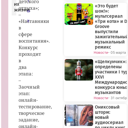
детского
Т
их
«Это будет
отдыха»;
жизни.
шок!»:
Ы
–
мультсериал
«Наставники
«Три кота» и D
Х
Groove
в
выпустили
сфере
зажигательны
воспитания».
музыкальный
Конкурс
ремикс
Новости
- 05 марта
проходит
в
«Щелкунчик»:
два
определены
участники I ту
этапа:
XXVI
–
Международно
Заочный
конкурса юны
музыкантов
этап:
Новости
- 31 октябр
онлайн-
тестирование,
Ониксовый
шторм:
творческое
новый
задание,
аудиосериал
онлайн-
по циклу книг