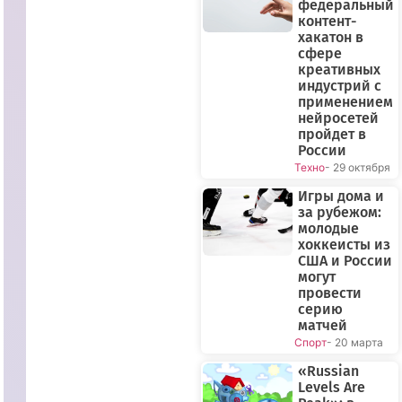
федеральный
контент-
хакатон в
сфере
креативных
индустрий с
применением
нейросетей
пройдет в
России
Техно
- 29 октября
Игры дома и
за рубежом:
молодые
хоккеисты из
США и России
могут
провести
серию
ПРЯМОЙ
матчей
ЭФИР
Спорт
- 20 марта
«Russian
Levels Are