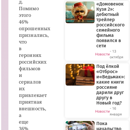
д.
«Домовенок
Помимо
Кузя 2»:
дебютный
этого
трейлер
46%
российского
опрошенных
семейного
признались,
фильма
появился в
что
сети
в
- 13
героинях
Новости
октября
российских
Под ёлкой
фильмов
«Отброс»
и
и«Ведьмак»:
сериалов
какие книги
россияне
их
дарили друг
привлекает
другу в
приятная
Новый год?
внешность,
- 16
Новости
а
января
еще
Пока
36%
начальство