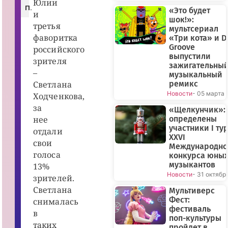
Юлии
:
п.
«Это будет
Ч
и
шок!»:
у
третья
м
мультсериал
н
фаворитка
«Три кота» и D
о
Groove
й
российского
Д
выпустили
зрителя
о
зажигательны
к
–
музыкальный
т
Светлана
ремикс
о
р
Новости
- 05 марта
Ходченкова,
»
(
за
«Щелкунчик»:
1
нее
определены
2
+
участники I ту
отдали
),
XXVI
р
свои
Международно
е
голоса
ж
конкурса юны
.
музыкантов
13%
О
Новости
- 31 октябр
л
зрителей.
ег
Светлана
Мультиверс
Т
р
Фест:
снималась
о
фестиваль
ф
в
поп-культуры
и
таких
м
пройдет в