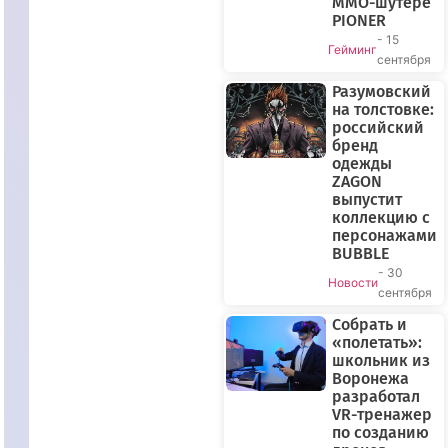
MMO-шутере
PIONER
- 15
Гейминг
сентября
Разумовский
на толстовке:
российский
бренд
одежды
ZAGON
выпустит
коллекцию с
персонажами
BUBBLE
- 30
Новости
сентября
Собрать и
«полетать»:
школьник из
Воронежа
разработал
VR-тренажер
по созданию