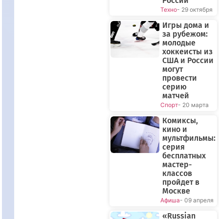
России
Техно
- 29 октября
Игры дома и
за рубежом:
молодые
хоккеисты из
США и России
могут
провести
серию
матчей
Спорт
- 20 марта
Комиксы,
кино и
мультфильмы:
серия
бесплатных
мастер-
классов
пройдет в
Москве
Афиша
- 09 апреля
«Russian