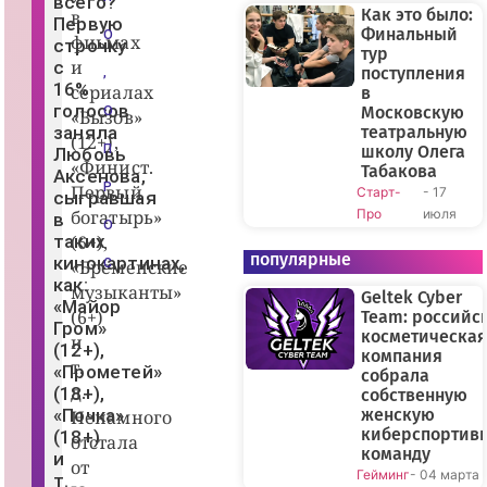
всего?
р
Как это было:
в
Первую
о
Финальный
О
фиьмах
л
строчку
тур
и
и
с
Ю
поступления
,
л
16%
сериалах
в
и
голосов
Московскую
О
«Вызов»
и
заняла
театральную
П
(12+),
ч
П
школу Олега
Любовь
е
«Финист.
Табакова
Аксенова,
л
Р
Первый
Старт-
- 17
к
сыгравшая
и
богатырь»
Про
июля
в
н
О
о
таких
(6+),
й,
популярные
кинокартинах,
«Бременские
С
ф
как:
и
музыканты»
Geltek Cyber
л
«Майор
(6+)
ь
Team: российс
Гром»
м
косметическая
и
«
(12+),
компания
М
т.
«Прометей»
собрала
а
д.
й
(18+),
собственную
о
«Почка»
женскую
Ненамного
р
киберспортив
(18+)
Г
отстала
р
команду
и
от
о
Гейминг
- 04 марта
т.
м