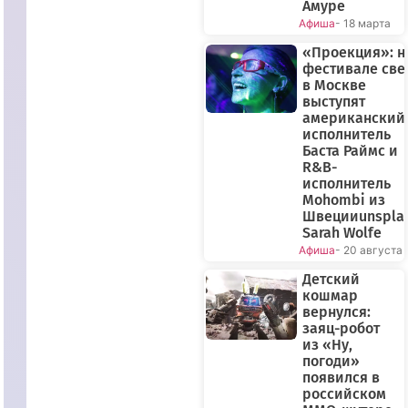
Амуре
Афиша
- 18 марта
«Проекция»: н
фестивале све
в Москве
выступят
американский
исполнитель
Баста Раймс и
R&B-
исполнитель
Mohombi из
Швецииunspla
Sarah Wolfe
Афиша
- 20 августа
Детский
кошмар
вернулся:
заяц-робот
из «Ну,
погоди»
появился в
российском