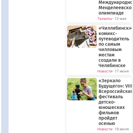
Международно
Менделеевско
олимпиаде
Таланты
- 13 мая
«Чиллябинск»:
комикс-
путеводитель
по самым
чилловым
местам
создали в
Челябинске
Новости
- 17 июня
«Зеркало
Будущего»: VIII
Всероссийски
фестиваль
детско-
юношеских
фильмов
пройдет
осенью
Новости
- 19 июля