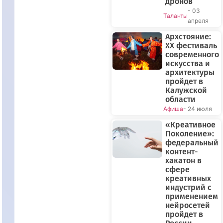
дронов
- 03
Таланты
апреля
Архстояние:
XX фестиваль
современного
искусства и
архитектуры
пройдет в
Калужской
области
Афиша
- 24 июля
«Креативное
Поколение»:
федеральный
контент-
хакатон в
сфере
креативных
индустрий с
применением
нейросетей
пройдет в