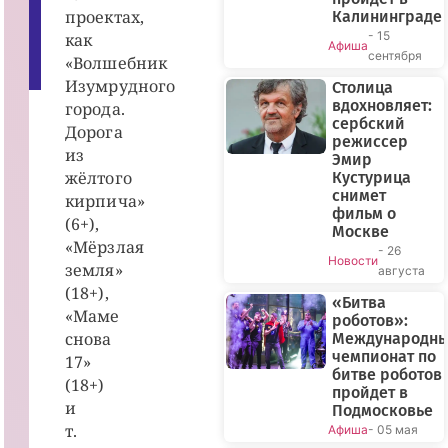
,
проектах,
Калининграде
2
- 15
как
0
Афиша
2
сентября
«Волшебник
1
г.
Изумрудного
Столица
вдохновляет:
города.
сербский
Дорога
режиссер
из
Эмир
жёлтого
Кустурица
снимет
кирпича»
фильм о
(6+),
Москве
«Мёрзлая
- 26
Новости
земля»
августа
(18+),
«Битва
«Маме
роботов»:
снова
Международн
чемпионат по
17»
битве роботов
(18+)
пройдет в
и
Подмосковье
т.
Афиша
- 05 мая