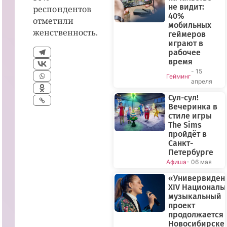
не видит:
респондентов
40%
отметили
мобильных
женственность.
геймеров
играют в
рабочее
время
- 15
Гейминг
апреля
Сул-сул!
Вечеринка в
стиле игры
The Sims
пройдёт в
Санкт-
Петербурге
Афиша
- 06 мая
«Универвиден
XIV Националь
музыкальный
проект
продолжается 
Новосибирске