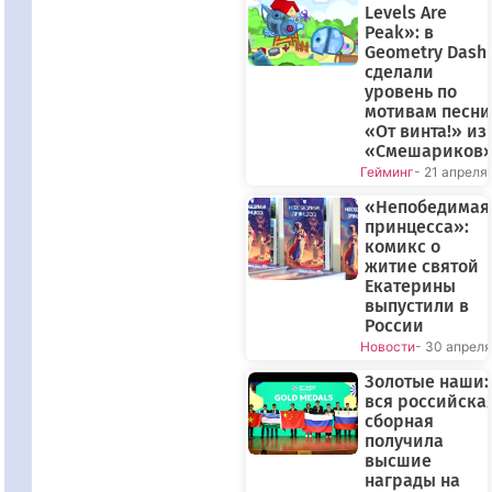
Levels Are
Peak»: в
Geometry Dash
сделали
уровень по
мотивам песни
«От винта!» из
«Смешариков
Гейминг
- 21 апреля
«Непобедимая
принцесса»:
комикс о
житие святой
Екатерины
выпустили в
России
Новости
- 30 апреля
Золотые наши:
вся российска
сборная
получила
высшие
награды на