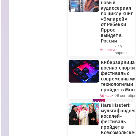
новый
аудиосериал
по циклу книг
«Эмпирей»
от Ребекки
Яррос
выйдет в
России
- 29
Новости
апреля
Киберзарница-
военно-спорт
фестиваль с
современными
технологиями
пройдет в Мос
Афиша
- 09 сентябр
ПРЯМОЙ
HaruHisuteri:
ЭФИР
мультифандом
косплей-
фестиваль
пройдет в
Комсомольске-